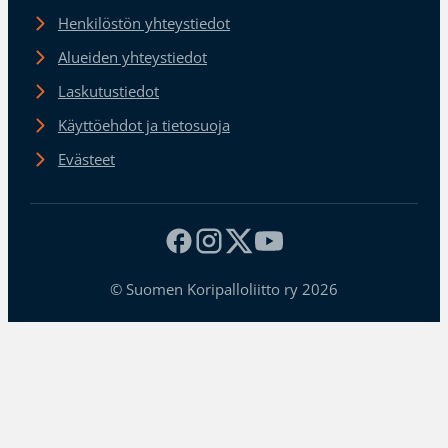
Henkilöstön yhteystiedot
Alueiden yhteystiedot
Laskutustiedot
Käyttöehdot ja tietosuoja
Evästeet
© Suomen Koripalloliitto ry 2026