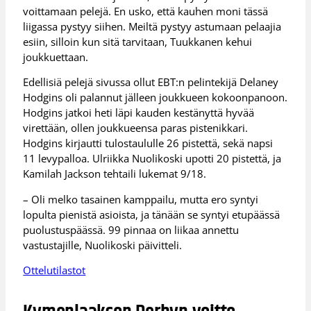
voittamaan pelejä. En usko, että kauhen moni tässä
liigassa pystyy siihen. Meiltä pystyy astumaan pelaajia
esiin, silloin kun sitä tarvitaan, Tuukkanen kehui
joukkuettaan.
Edellisiä pelejä sivussa ollut EBT:n pelintekijä Delaney
Hodgins oli palannut jälleen joukkueen kokoonpanoon.
Hodgins jatkoi heti läpi kauden kestänyttä hyvää
virettään, ollen joukkueensa paras pistenikkari.
Hodgins kirjautti tulostaululle 26 pistettä, sekä napsi
11 levypalloa. Ulriikka Nuolikoski upotti 20 pistettä, ja
Kamilah Jackson tehtaili lukemat 9/18.
– Oli melko tasainen kamppailu, mutta ero syntyi
lopulta pienistä asioista, ja tänään se syntyi etupäässä
puolustuspäässä. 99 pinnaa on liikaa annettu
vastustajille, Nuolikoski päivitteli.
Ottelutilastot