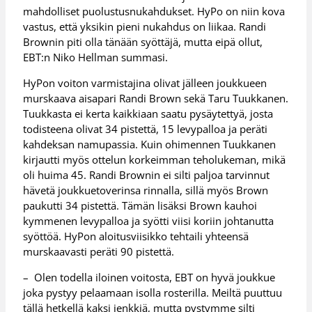
mahdolliset puolustusnukahdukset. HyPo on niin kova
vastus, että yksikin pieni nukahdus on liikaa. Randi
Brownin piti olla tänään syöttäjä, mutta eipä ollut,
EBT:n Niko Hellman summasi.
HyPon voiton varmistajina olivat jälleen joukkueen
murskaava aisapari Randi Brown sekä Taru Tuukkanen.
Tuukkasta ei kerta kaikkiaan saatu pysäytettyä, josta
todisteena olivat 34 pistettä, 15 levypalloa ja peräti
kahdeksan namupassia. Kuin ohimennen Tuukkanen
kirjautti myös ottelun korkeimman teholukeman, mikä
oli huima 45. Randi Brownin ei silti paljoa tarvinnut
hävetä joukkuetoverinsa rinnalla, sillä myös Brown
paukutti 34 pistettä. Tämän lisäksi Brown kauhoi
kymmenen levypalloa ja syötti viisi koriin johtanutta
syöttöä. HyPon aloitusviisikko tehtaili yhteensä
murskaavasti peräti 90 pistettä.
– Olen todella iloinen voitosta, EBT on hyvä joukkue
joka pystyy pelaamaan isolla rosterilla. Meiltä puuttuu
tällä hetkellä kaksi jenkkiä, mutta pystymme silti