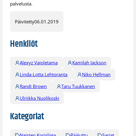
palvelusta.
Päivitetty
06.01.2019
Henkilöt
Alexyz Vaioletama
Kamilah Jackson
Linda-Lotta Lehtoranta
Niko Hellman
Randi Brown
Taru Tuukkanen
Ulriikka Nuolikoski
Kategoriat
Naisten Korisliiga
Pääjuttu
Sarjat