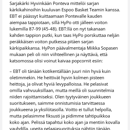
Sarjakärki Hyvinkään Ponteva mittelöi sarjan
kärkikahinoihin kuuluvan Espoo Basket Teamin kanssa.
EBT ei päässyt kuittaamaan Pontevalle kauden
aiempaa tappiotaan, sillä HyPo otti jälleen voiton
lukemilla 87-99 (45-48). EBT:llä on nyt takanaan
kahden tappion putki, kun taas HyPo porskuttaa neljän
peräkkäisen voiton putkessa pitäen sarjan
kärkipaikkansa. HyPon päävalmentaja Miikka Sopasen
mukaan peli oli niin viihteellinen ja näyttävä, että
katsomossa olisi voinut kaivaa popcornit esiin:
– EBT oli tänään kotikentällään juuri niin hyvä kuin
oletimmekin. He heittivät hyvin kolmen pisteen
heittoja, ja olivat hyviä levypalloissa. He pelasivat
omilla vahvuuksillaan, mutta meillä oli suunnitelmia
niiden rajoittamiseksi. Olen tyytyväinen joukkueen
suoritukseen, saimme onnistumisia tarvittaessa
joukkueena ja yksilötasolla. Voitto ei tullut helpolla,
mutta pelasimme fiksusti ja pidimme tahtipuikkoa
koko ajan. Pelissä tapahtui koko ajan ja mentiin kovalla
vauhdilla, upeita pelaajasuorituksia nähtiin tänään.