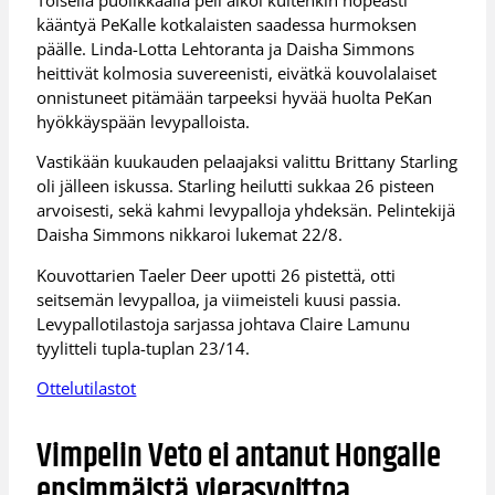
kääntyä PeKalle kotkalaisten saadessa hurmoksen
päälle. Linda-Lotta Lehtoranta ja Daisha Simmons
heittivät kolmosia suvereenisti, eivätkä kouvolalaiset
onnistuneet pitämään tarpeeksi hyvää huolta PeKan
hyökkäyspään levypalloista.
Vastikään kuukauden pelaajaksi valittu Brittany Starling
oli jälleen iskussa. Starling heilutti sukkaa 26 pisteen
arvoisesti, sekä kahmi levypalloja yhdeksän. Pelintekijä
Daisha Simmons nikkaroi lukemat 22/8.
Kouvottarien Taeler Deer upotti 26 pistettä, otti
seitsemän levypalloa, ja viimeisteli kuusi passia.
Levypallotilastoja sarjassa johtava Claire Lamunu
tyylitteli tupla-tuplan 23/14.
Ottelutilastot
Vimpelin Veto ei antanut Hongalle
ensimmäistä vierasvoittoa