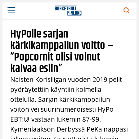
Siirry
sisältöön
HyPolle sarjan
kärkikamppailun voitto –
”Popcornit olisi voinut
kaivaa esiin”
Naisten Korisliigan vuoden 2019 pelit
pyöräytettiin käyntiin kolmella
ottelulla. Sarjan kärkikamppailun
voiton vei suurinumeroisesti HyPo
EBT:tä vastaan lukemin 87-99.
Kymenlaakson Derbyssä PeKa nappasi
jälleen voiton Kouvottarista lukemin