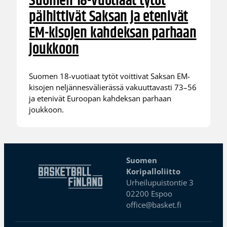
Suomen 18-vuotiaat tytöt
päihittivät Saksan ja etenivät
EM-kisojen kahdeksan parhaan
joukkoon
Suomen 18-vuotiaat tytöt voittivat Saksan EM-
kisojen neljännesvälierässä vakuuttavasti 73–56
ja etenivät Euroopan kahdeksan parhaan
joukkoon.
Suomen
Koripalloliitto
Urheilupuistontie 3
02200 Espoo
office@basket.fi