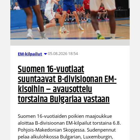
05.08.2026 18:54
EM-kilpailut
Suomen 16-vuotiaat
suuntaavat B-divisioonan EM-
kisoihin – avausottelu
torstaina Bulgariaa vastaan
Suomen 16-vuotiaiden poikien maajoukkue
aloittaa B-divisioonan EM-kilpailut torstaina 6.8.
Pohjois-Makedonian Skopjessa. Sudenpennut
pelaa alkulohkossa Bulgarian, Luxemburgin,