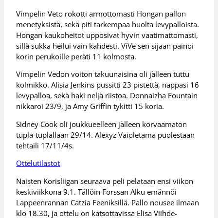
Vimpelin Veto rokotti armottomasti Hongan pallon
menetyksistä, sekä piti tarkempaa huolta levypalloista.
Hongan kaukoheitot upposivat hyvin vaatimattomasti,
sillä sukka heilui vain kahdesti. ViVe sen sijaan painoi
korin perukoille peräti 11 kolmosta.
Vimpelin Vedon voiton takuunaisina oli jälleen tuttu
kolmikko. Alisia Jenkins pussitti 23 pistettä, nappasi 16
levypalloa, sekä haki neljä riistoa. Donnaizha Fountain
nikkaroi 23/9, ja Amy Griffin tykitti 15 koria.
Sidney Cook oli joukkueelleen jälleen korvaamaton
tupla-tuplallaan 29/14. Alexyz Vaioletama puolestaan
tehtaili 17/11/4s.
Ottelutilastot
Naisten Korisliigan seuraava peli pelataan ensi viikon
keskiviikkona 9.1. Tällöin Forssan Alku emännöi
Lappeenrannan Catzia Feeniksillä. Pallo nousee ilmaan
klo 18.30, ja ottelu on katsottavissa Elisa Viihde-