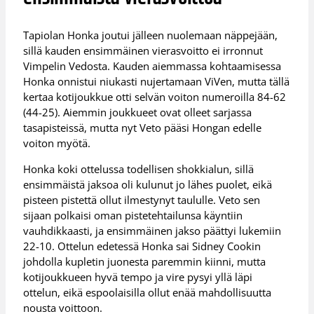
Tapiolan Honka joutui jälleen nuolemaan näppejään,
sillä kauden ensimmäinen vierasvoitto ei irronnut
Vimpelin Vedosta. Kauden aiemmassa kohtaamisessa
Honka onnistui niukasti nujertamaan ViVen, mutta tällä
kertaa kotijoukkue otti selvän voiton numeroilla 84-62
(44-25). Aiemmin joukkueet ovat olleet sarjassa
tasapisteissä, mutta nyt Veto pääsi Hongan edelle
voiton myötä.
Honka koki ottelussa todellisen shokkialun, sillä
ensimmäistä jaksoa oli kulunut jo lähes puolet, eikä
pisteen pistettä ollut ilmestynyt taululle. Veto sen
sijaan polkaisi oman pistetehtailunsa käyntiin
vauhdikkaasti, ja ensimmäinen jakso päättyi lukemiin
22-10. Ottelun edetessä Honka sai Sidney Cookin
johdolla kupletin juonesta paremmin kiinni, mutta
kotijoukkueen hyvä tempo ja vire pysyi yllä läpi
ottelun, eikä espoolaisilla ollut enää mahdollisuutta
nousta voittoon.