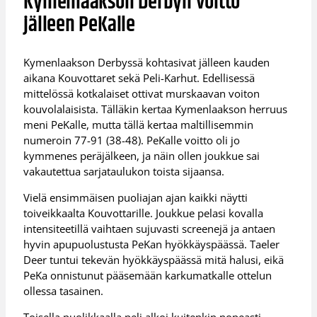
Kymenlaakson Derbyn voitto
jälleen PeKalle
Kymenlaakson Derbyssä kohtasivat jälleen kauden
aikana Kouvottaret sekä Peli-Karhut. Edellisessä
mittelössä kotkalaiset ottivat murskaavan voiton
kouvolalaisista. Tälläkin kertaa Kymenlaakson herruus
meni PeKalle, mutta tällä kertaa maltillisemmin
numeroin 77-91 (38-48). PeKalle voitto oli jo
kymmenes peräjälkeen, ja näin ollen joukkue sai
vakautettua sarjataulukon toista sijaansa.
Vielä ensimmäisen puoliajan ajan kaikki näytti
toiveikkaalta Kouvottarille. Joukkue pelasi kovalla
intensiteetillä vaihtaen sujuvasti screenejä ja antaen
hyvin apupuolustusta PeKan hyökkäyspäässä. Taeler
Deer tuntui tekevän hyökkäyspäässä mitä halusi, eikä
PeKa onnistunut pääsemään karkumatkalle ottelun
ollessa tasainen.
Toisella puolikkaalla peli alkoi kuitenkin nopeasti