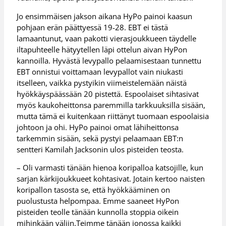
Jo ensimmäisen jakson aikana HyPo painoi kaasun
pohjaan erän päättyessä 19-28. EBT ei tästä
lamaantunut, vaan pakotti vierasjoukkueen täydelle
iltapuhteelle hätyytellen läpi ottelun aivan HyPon
kannoilla. Hyvästä levypallo pelaamisestaan tunnettu
EBT onnistui voittamaan levypallot vain niukasti
itselleen, vaikka pystyikin viimeistelemään näistä
hyökkäyspäässään 20 pistettä. Espoolaiset sihtasivat
myös kaukoheittonsa paremmilla tarkkuuksilla sisään,
mutta tämä ei kuitenkaan riittänyt tuomaan espoolaisia
johtoon ja ohi. HyPo painoi omat lähiheittonsa
tarkemmin sisään, sekä pystyi pelaamaan EBT:n
sentteri Kamilah Jacksonin ulos pisteiden teosta.
– Oli varmasti tänään hienoa koripalloa katsojille, kun
sarjan kärkijoukkueet kohtasivat. Jotain kertoo naisten
koripallon tasosta se, että hyökkääminen on
puolustusta helpompaa. Emme saaneet HyPon
pisteiden teolle tänään kunnolla stoppia oikein
mihinkään väliin.Teimme tänään jonossa kaikki