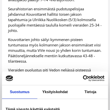
Seurahistorian ensimmäistä pudotuspelisijaa
jahdannut Kouvottaret hallitsi toisen jakson
tapahtumia ja Ulriikka Nuolikosken (5/3) kolmosella
puoliajalle mentäessä taululla komeili vieraiden 25-34 -
johto.
Kouvottarien johto säilyi kymmenen pisteen
tuntumassa myös kolmannen jakson ensimmäiset viisi
minuuttia, mutta ViVe nousi jo yhden korin tuntumaan.
Päätösneljännekselle mentiin kutkuttavassa 43-48 -
tilanteessa.
Vieraiden puolustus piti Vedon neljässä pisteessä
viimeisellä jaksolla, kun samalla toisessa päässä
Whitney Frazier (15/14) johdatti Kouvottaret voittoon
sekä pudotuspeleihin.
Suostumus
Yksityiskohdat
Tietoja
Frazierin lisäksi voittajilta korisukkaa heiluttivat Nyshia
Hammonds (15/8/5) ja Jacqueline Luna-Castro (21/9).
Vimpeliltä kaksinumeroisille pisteille pääsivät Lotta-
Tämä sivusto käyttää evästeitä