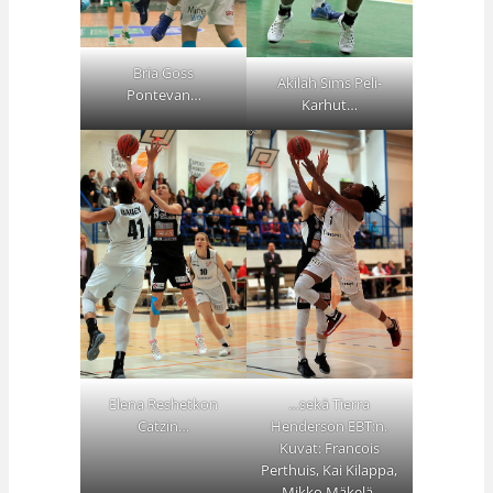
Bria Goss
Akilah Sims Peli-
Pontevan…
Karhut…
Elena Reshetkon
…sekä Tierra
Catzin…
Henderson EBT:n.
Kuvat: Francois
Perthuis, Kai Kilappa,
Mikko Mäkelä.