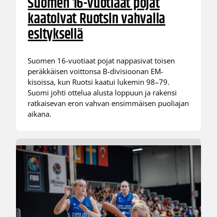
Suomen 16-vuotiaat pojat
kaatoivat Ruotsin vahvalla
esityksellä
Suomen 16-vuotiaat pojat nappasivat toisen
peräkkäisen voittonsa B-divisioonan EM-
kisoissa, kun Ruotsi kaatui lukemin 98–79.
Suomi johti ottelua alusta loppuun ja rakensi
ratkaisevan eron vahvan ensimmäisen puoliajan
aikana.