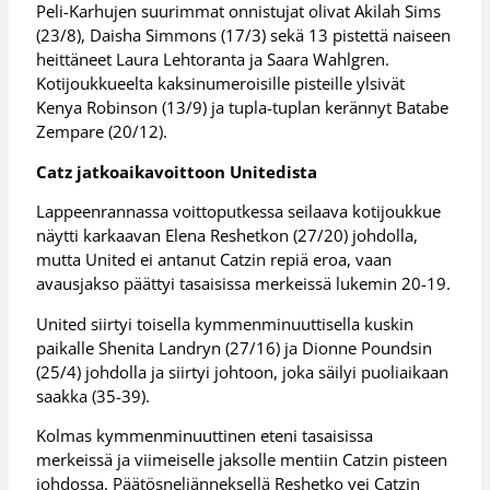
Peli-Karhujen suurimmat onnistujat olivat Akilah Sims
(23/8), Daisha Simmons (17/3) sekä 13 pistettä naiseen
heittäneet Laura Lehtoranta ja Saara Wahlgren.
Kotijoukkueelta kaksinumeroisille pisteille ylsivät
Kenya Robinson (13/9) ja tupla-tuplan kerännyt Batabe
Zempare (20/12).
Catz jatkoaikavoittoon Unitedista
Lappeenrannassa voittoputkessa seilaava kotijoukkue
näytti karkaavan Elena Reshetkon (27/20) johdolla,
mutta United ei antanut Catzin repiä eroa, vaan
avausjakso päättyi tasaisissa merkeissä lukemin 20-19.
United siirtyi toisella kymmenminuuttisella kuskin
paikalle Shenita Landryn (27/16) ja Dionne Poundsin
(25/4) johdolla ja siirtyi johtoon, joka säilyi puoliaikaan
saakka (35-39).
Kolmas kymmenminuuttinen eteni tasaisissa
merkeissä ja viimeiselle jaksolle mentiin Catzin pisteen
johdossa. Päätösneljänneksellä Reshetko vei Catzin