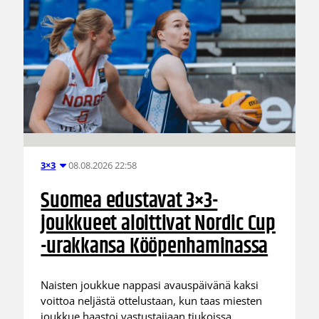
08.08.2026 22:58
3×3
Suomea edustavat 3×3-
joukkueet aloittivat Nordic Cup
-urakkansa Kööpenhaminassa
Naisten joukkue nappasi avauspäivänä kaksi
voittoa neljästä ottelustaan, kun taas miesten
joukkue haastoi vastustajiaan tiukoissa