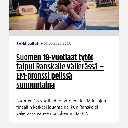
08.08.2026 22:50
EM-kilpailut
Suomen 18-vuotiaat tytöt
taipui Ranskalle välierässä –
EM-pronssi pelissä
sunnuntaina
Suomen 18-vuotiaiden tyttöjen tie EM-kisojen
finaaliin katkesi lauantaina, kun Ranska oli
välierässä vahvempi lukemin 82–62.