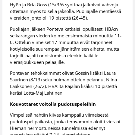
HyPo ja Bria Goss (15/3/6 syöttöä) jatkoivat vahvoja
otteitaan myös toisella jaksolla. Puoliajalle mentäessä
vieraiden johto oli 19 pistettä (26-45).
Puoliajan jälkeen Ponteva katkaisi lopullisesti HBA:n
selkärangan vieden kolme ensimmäistä minuuttia 11-
0. Ottelun viimeiset 17 minuuttia eivät tarjonneet
kotiyleisölle suurempaa jännittämisen aihetta, mutta
tarjoili laajalti onnistumisia etenkin kaikille
vierasjoukkueen pelaajille.
Pontevan tehokkaimmat olivat Gossin lisäksi Laura
Saarinen (8/13) sekä huiman ottelun pelannut Niina
Laaksonen (26/2). HBA:lta Rajalan lisäksi 10 pistettä
keräsi Lotta-Maj Lahtinen.
Kouvottaret voitolla pudotuspeleihin
Vimpelissä nähtiin kiivas kamppailu viimeisestä
pudotuspelipaikasta, jonka terävämmin aloitti vieraat.
Hieman hermostuneissa tunnelmissa edennyt
avausjakso päättyi 7-14 -vierasjohtoon.