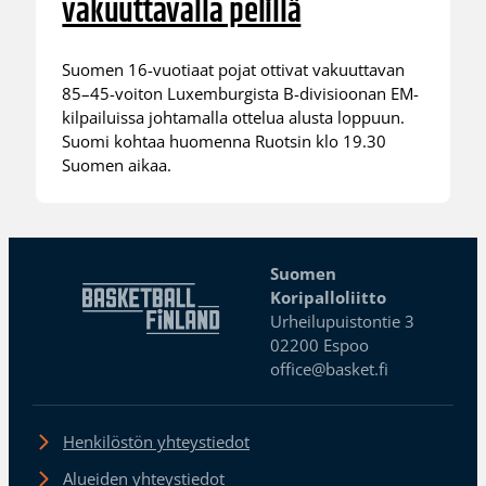
vakuuttavalla pelillä
Suomen 16-vuotiaat pojat ottivat vakuuttavan
85–45-voiton Luxemburgista B-divisioonan EM-
kilpailuissa johtamalla ottelua alusta loppuun.
Suomi kohtaa huomenna Ruotsin klo 19.30
Suomen aikaa.
Suomen
Koripalloliitto
Urheilupuistontie 3
02200 Espoo
office@basket.fi
Henkilöstön yhteystiedot
Alueiden yhteystiedot