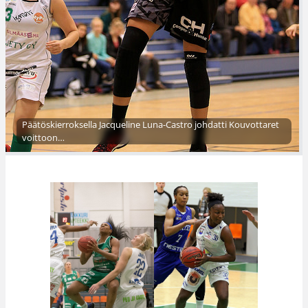
Päätöskierroksella Jacqueline Luna-Castro johdatti Kouvottaret
voittoon…