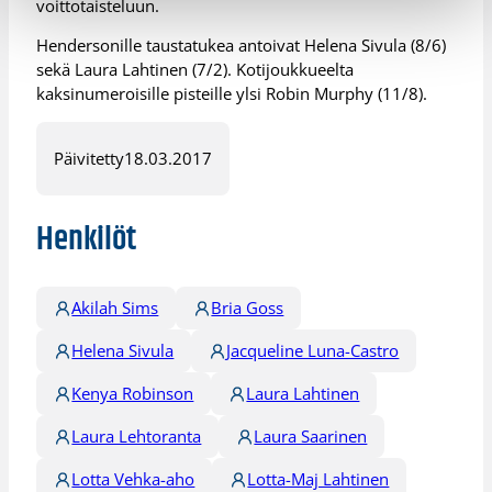
voittotaisteluun.
Hendersonille taustatukea antoivat Helena Sivula (8/6)
sekä Laura Lahtinen (7/2). Kotijoukkueelta
kaksinumeroisille pisteille ylsi Robin Murphy (11/8).
Päivitetty
18.03.2017
Henkilöt
Akilah Sims
Bria Goss
Helena Sivula
Jacqueline Luna-Castro
Kenya Robinson
Laura Lahtinen
Laura Lehtoranta
Laura Saarinen
Lotta Vehka-aho
Lotta-Maj Lahtinen