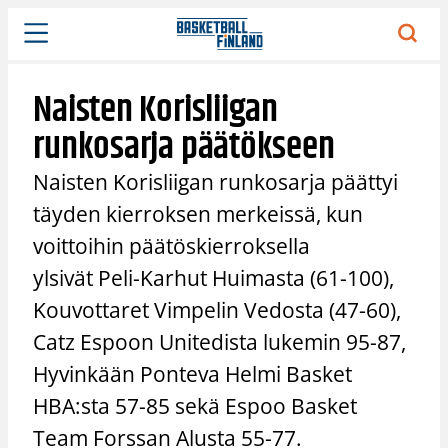
Siirry
sisältöön
Naisten Korisliigan
runkosarja päätökseen
Naisten Korisliigan runkosarja päättyi
täyden kierroksen merkeissä, kun
voittoihin päätöskierroksella
ylsivät Peli-Karhut Huimasta (61-100),
Kouvottaret Vimpelin Vedosta (47-60),
Catz Espoon Unitedista lukemin 95-87,
Hyvinkään Ponteva Helmi Basket
HBA:sta 57-85 sekä Espoo Basket
Team Forssan Alusta 55-77.