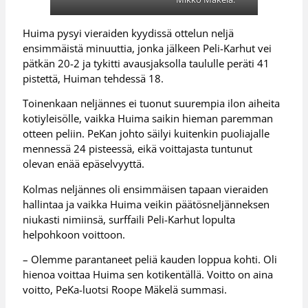
Huima pysyi vieraiden kyydissä ottelun neljä
ensimmäistä minuuttia, jonka jälkeen Peli-Karhut vei
pätkän 20-2 ja tykitti avausjaksolla taululle peräti 41
pistettä, Huiman tehdessä 18.
Toinenkaan neljännes ei tuonut suurempia ilon aiheita
kotiyleisölle, vaikka Huima saikin hieman paremman
otteen peliin. PeKan johto säilyi kuitenkin puoliajalle
mennessä 24 pisteessä, eikä voittajasta tuntunut
olevan enää epäselvyyttä.
Kolmas neljännes oli ensimmäisen tapaan vieraiden
hallintaa ja vaikka Huima veikin päätösneljänneksen
niukasti nimiinsä, surffaili Peli-Karhut lopulta
helpohkoon voittoon.
– Olemme parantaneet peliä kauden loppua kohti. Oli
hienoa voittaa Huima sen kotikentällä. Voitto on aina
voitto, PeKa-luotsi Roope Mäkelä summasi.