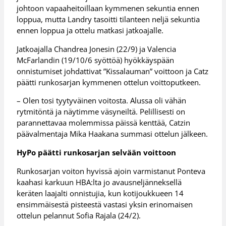
johtoon vapaaheitoillaan kymmenen sekuntia ennen
loppua, mutta Landry tasoitti tilanteen neljä sekuntia
ennen loppua ja ottelu matkasi jatkoajalle.
Jatkoajalla Chandrea Jonesin (22/9) ja Valencia
McFarlandin (19/10/6 syöttöä) hyökkäyspään
onnistumiset johdattivat ”Kissalauman” voittoon ja Catz
päätti runkosarjan kymmenen ottelun voittoputkeen.
– Olen tosi tyytyväinen voitosta. Alussa oli vähän
rytmitöntä ja näytimme väsyneiltä. Pelillisesti on
parannettavaa molemmissa päissä kenttää, Catzin
päävalmentaja Mika Haakana summasi ottelun jälkeen.
HyPo päätti runkosarjan selvään voittoon
Runkosarjan voiton hyvissä ajoin varmistanut Ponteva
kaahasi karkuun HBA:lta jo avausneljänneksellä
keräten laajalti onnistujia, kun kotijoukkueen 14
ensimmäisestä pisteestä vastasi yksin erinomaisen
ottelun pelannut Sofia Rajala (24/2).