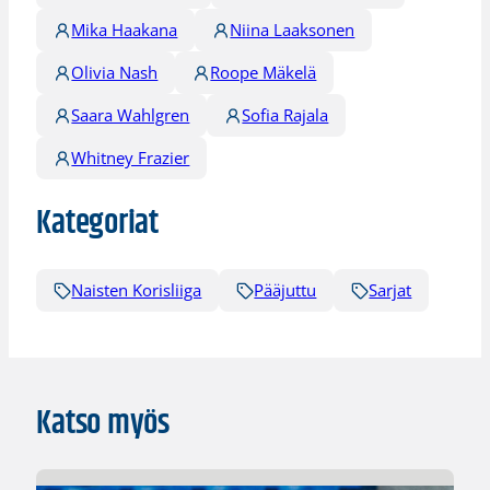
Mika Haakana
Niina Laaksonen
Olivia Nash
Roope Mäkelä
Saara Wahlgren
Sofia Rajala
Whitney Frazier
Kategoriat
Naisten Korisliiga
Pääjuttu
Sarjat
Katso myös