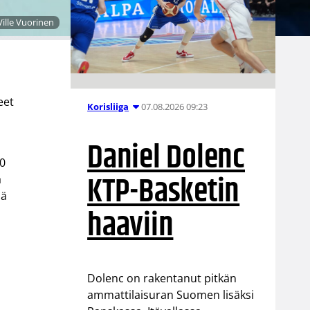
ille Vuorinen
eet
07.08.2026 09:23
Korisliiga
Daniel Dolenc
10
KTP-Basketin
a
ää
haaviin
n
Dolenc on rakentanut pitkän
ammattilaisuran Suomen lisäksi