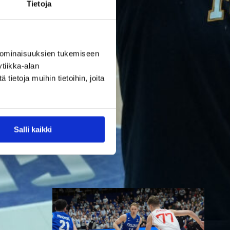
parempi
Tietoja
Tukholmassa
 ominaisuuksien tukemiseen
tiikka-alan
Susiladies päätti Tukholmassa
ietoja muihin tietoihin, joita
pelatun kahden ottelun
mittaisen miniturnauksen
tappioon, kun Ruotsi oli parempi
loppulukemin 73-68 (33-47).
Salli kaikki
Suomi pelaa seuraavan kerran
ensi viikonloppuna Helsingissä.