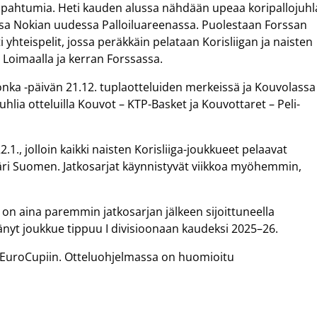
apahtumia. Heti kauden alussa nähdään upeaa koripallojuhl
nsa Nokian uudessa Palloiluareenassa. Puolestaan Forssan
 yhteispelit, jossa peräkkäin pelataan Korisliigan ja naisten
n Loimaalla ja kerran Forssassa.
onka -päivän 21.12. tuplaotteluiden merkeissä ja Kouvolassa
hlia otteluilla Kouvot – KTP-Basket ja Kouvottaret – Peli-
.1., jolloin kaikki naisten Korisliiga-joukkueet pelaavat
äri Suomen. Jatkosarjat käynnistyvät viikkoa myöhemmin,
u on aina paremmin jatkosarjan jälkeen sijoittuneella
änyt joukkue tippuu I divisioonaan kaudeksi 2025–26.
n EuroCupiin. Otteluohjelmassa on huomioitu