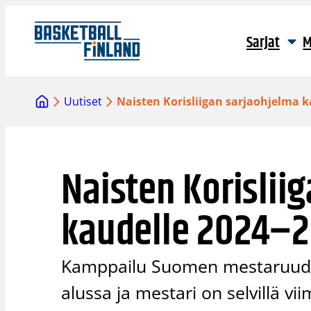
Siirry
sisältöön
Sarjat
M
Uutiset
Naisten Korisliigan sarjaohjelma k
Naisten Korislii
kaudelle 2024–25
Kamppailu Suomen mestaruudes
alussa ja mestari on selvillä vi