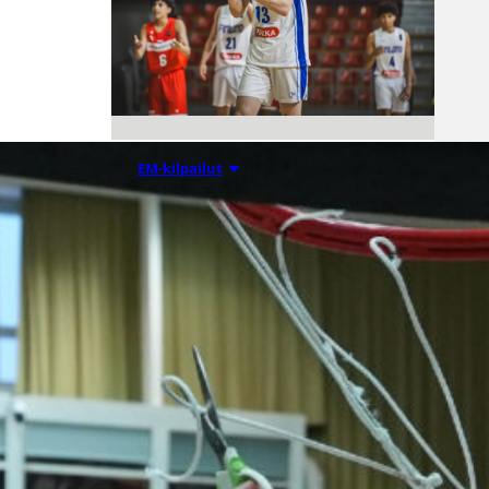
08.08.2026 00:37
EM-kilpailut
Suomen 16-
vuotiaat pojat
voittivat
Luxemburgin
– EM-kisojen