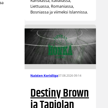
Ranskassa, Itävallassa,
aa
Liettuassa, Romaniassa,
Bosniassa ja viimeksi Islannissa.
07.08.2026 09:14
Naisten Korisliiga
Destiny Brown
ja Tapiolan