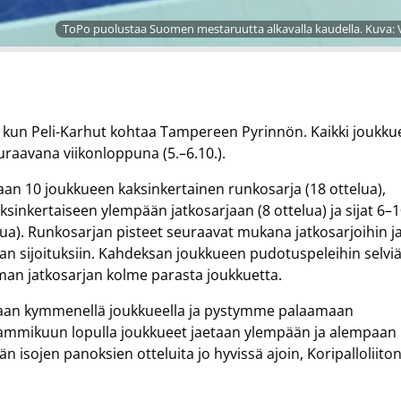
ToPo puolustaa Suomen mestaruutta alkavalla kaudella. Kuva: V
0., kun Peli-Karhut kohtaa Tampereen Pyrinnön. Kaikki joukku
raavana viikonloppuna (5.–6.10.).
taan 10 joukkueen kaksinkertainen runkosarja (18 ottelua),
aksinkertaiseen ylempään jatkosarjaan (8 ottelua) ja sijat 6–
ua). Runkosarjan pisteet seuraavat mukana jatkosarjoihin j
an sijoituksiin. Kahdeksan joukkueen pudotuspeleihin selvi
man jatkosarjan kolme parasta joukkuetta.
amaan kymmenellä joukkueella ja pystymme palaamaan
a tammikuun lopulla joukkueet jaetaan ylempään ja alempaan
isojen panoksien otteluita jo hyvissä ajoin, Koripalloliito