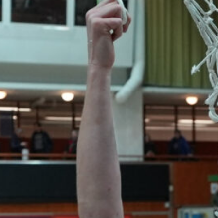
voittotili
aukesi
vakuuttavalla
pelillä
Suomen 16-vuotiaat pojat
ottivat vakuuttavan 85–45-voiton
Luxemburgista B-divisioonan
EM-kilpailuissa johtamalla
ottelua alusta loppuun. Suomi
kohtaa huomenna Ruotsin klo
19.30 Suomen aikaa.