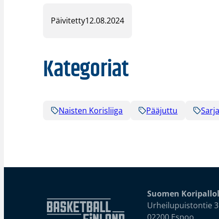
Päivitetty
12.08.2024
Kategoriat
Naisten Korisliiga
Pääjuttu
Sarja
Suomen Koripallol
Urheilupuistontie 3
02200 Espoo