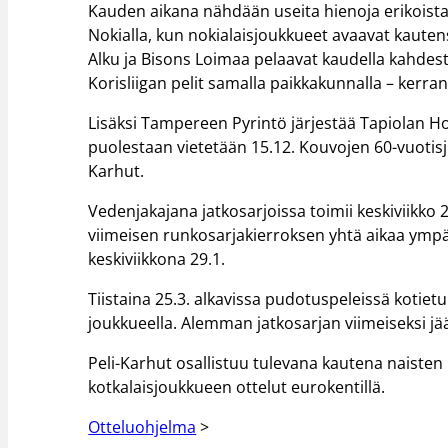
Kauden aikana nähdään useita hienoja erikoist
Nokialla, kun nokialaisjoukkueet avaavat kaute
Alku ja Bisons Loimaa pelaavat kaudella kahdesti
Korisliigan pelit samalla paikkakunnalla – kerra
Lisäksi Tampereen Pyrintö järjestää Tapiolan H
puolestaan vietetään 15.12. Kouvojen 60-vuotisju
Karhut.
Vedenjakajana jatkosarjoissa toimii keskiviikko 22
viimeisen runkosarjakierroksen yhtä aikaa ymp
keskiviikkona 29.1.
Tiistaina 25.3. alkavissa pudotuspeleissä kotiet
joukkueella. Alemman jatkosarjan viimeiseksi jä
Peli-Karhut osallistuu tulevana kautena naiste
kotkalaisjoukkueen ottelut eurokentillä.
Otteluohjelma
>