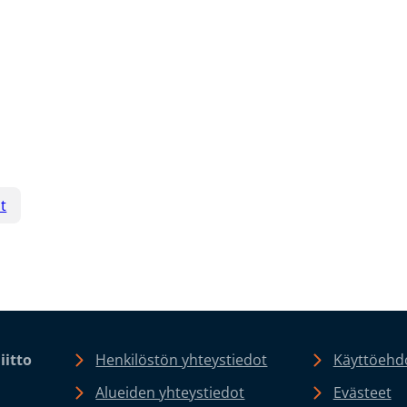
t
iitto
Henkilöstön yhteystiedot
Käyttöehdo
Alueiden yhteystiedot
Evästeet