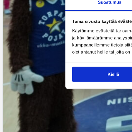
Suostumus
Tämä sivusto käyttää eväste
Käytämme evästeitä tarjoama
ja kävijämäärämme analysoim
kumppaneillemme tietoja siitä
olet antanut heille tai joita o
Kiellä