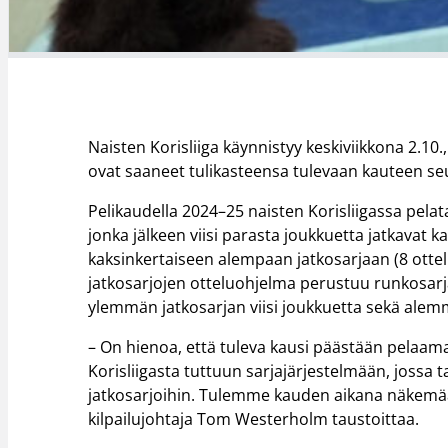
Naisten Korisliiga käynnistyy keskiviikkona 2.1
ovat saaneet tulikasteensa tulevaan kauteen seu
Pelikaudella 2024–25 naisten Korisliigassa pela
jonka jälkeen viisi parasta joukkuetta jatkavat k
kaksinkertaiseen alempaan jatkosarjaan (8 ottel
jatkosarjojen otteluohjelma perustuu runkosarj
ylemmän jatkosarjan viisi joukkuetta sekä alem
– On hienoa, että tuleva kausi päästään pela
Korisliigasta tuttuun sarjajärjestelmään, joss
jatkosarjoihin. Tulemme kauden aikana näkemään 
kilpailujohtaja Tom Westerholm taustoittaa.