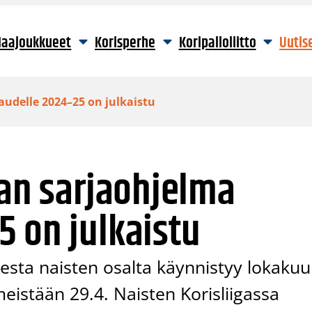
aajoukkueet
Korisperhe
Koripalloliitto
Uutis
audelle 2024–25 on julkaistu
gan sarjaohjelma
 on julkaistu
ta naisten osalta käynnistyy lokaku
imeistään 29.4. Naisten Korisliigassa