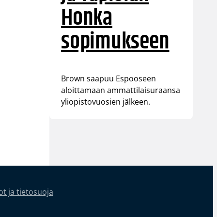
Honka
sopimukseen
Brown saapuu Espooseen
aloittamaan ammattilaisuraansa
yliopistovuosien jälkeen.
t ja tietosuoja