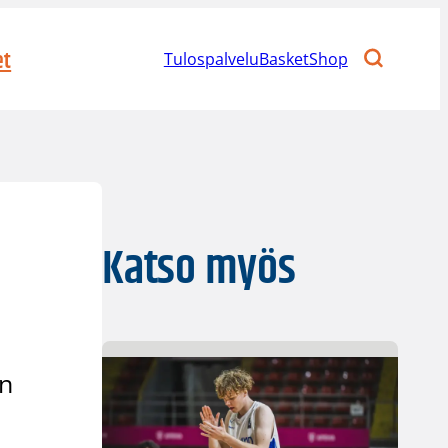
et
Tulospalvelu
BasketShop
Katso myös
un