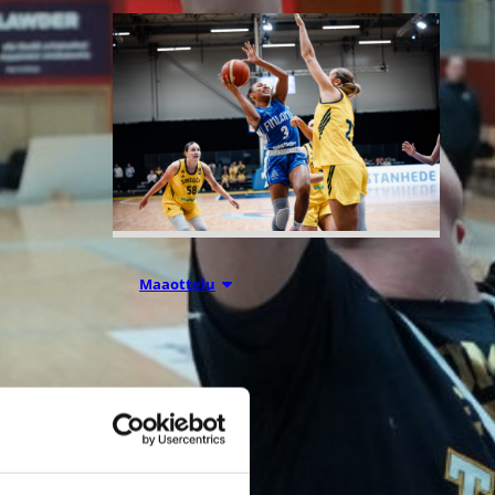
07.08.2026 21:42
Maaottelu
Ruotsi piirun
verran
Susiladiesia