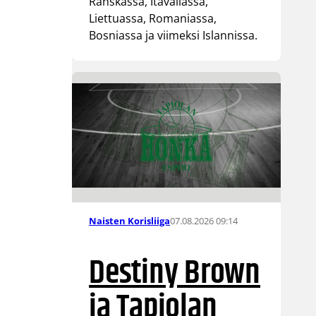
Ranskassa, Itävallassa,
Liettuassa, Romaniassa,
Bosniassa ja viimeksi Islannissa.
07.08.2026 09:14
Naisten Korisliiga
Destiny Brown
ja Tapiolan