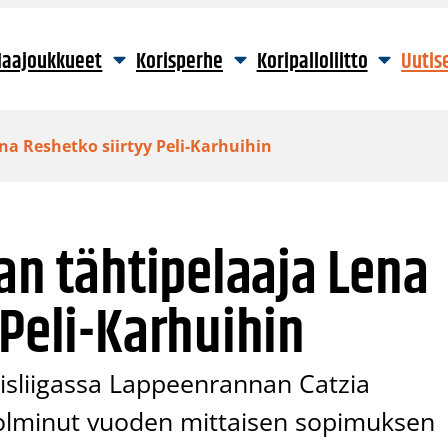
aajoukkueet
Korisperhe
Koripalloliitto
Uutis
ena Reshetko siirtyy Peli-Karhuihin
gan tähtipelaaja Lena
 Peli-Karhuihin
risliigassa Lappeenrannan Catzia
olminut vuoden mittaisen sopimuksen