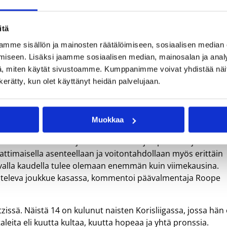
itä
apista kuuden mestaruuden lisäksi kuusi SM-hopeaa ja yksi pronssi. Kuva: V
mme sisällön ja mainosten räätälöimiseen, sosiaalisen median
iseen. Lisäksi jaamme sosiaalisen median, mainosalan ja analy
, miten käytät sivustoamme. Kumppanimme voivat yhdistää näitä t
n kerätty, kun olet käyttänyt heidän palvelujaan.
assa pudotuspelit mukaan lukien 407 ottelua, joissa on
 kohden. Jokaisella kaudellaan Reshetkon pistekeskiarvo on ol
Muokkaa
 PeKaan. Elena on jo vuosia ollut sarjan parhaita ja
timaisella asenteellaan ja voitontahdollaan myös erittäin
levalla kaudella tulee olemaan enemmän kuin viimekausina.
aisteleva joukkue kasassa, kommentoi päävalmentaja Roope
tzissä. Näistä 14 on kulunut naisten Korisliigassa, jossa hän
aleita eli kuutta kultaa, kuutta hopeaa ja yhtä pronssia.