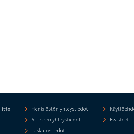
iitto
Henkilöstön yhteystiedot
Käyttöehdo
Alueiden yhteystiedot
Evästeet
Laskutustiedot