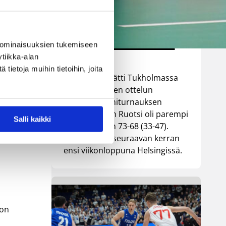
parempi
Tukholmassa
ille Vuorinen
 ominaisuuksien tukemiseen
tiikka-alan
ietoja muihin tietoihin, joita
Susiladies päätti Tukholmassa
pelatun kahden ottelun
mittaisen miniturnauksen
lut
tappioon, kun Ruotsi oli parempi
Salli kaikki
loppulukemin 73-68 (33-47).
Suomi pelaa seuraavan kerran
ensi viikonloppuna Helsingissä.
 on