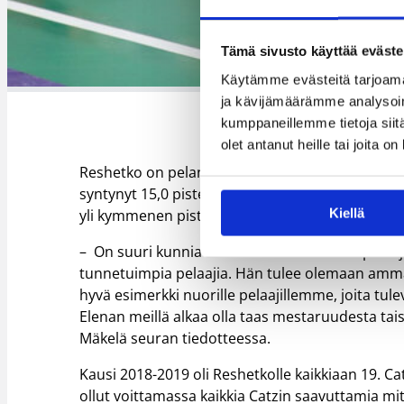
Tämä sivusto käyttää eväste
Lena Reshetkolta löytyy palkintoka
Käytämme evästeitä tarjoama
ja kävijämäärämme analysoim
kumppaneillemme tietoja siitä
olet antanut heille tai joita o
Reshetko on pelannut urallaan naisten Korisliig
syntynyt 15,0 pistettä ja 8,2 levypalloa ottelua
Kiellä
yli kymmenen pistettä.
– On suuri kunnia saada Elenan tasoinen pelaaja
tunnetuimpia pelaajia. Hän tulee olemaan ammat
hyvä esimerkki nuorille pelaajillemme, joita tu
Elenan meillä alkaa olla taas mestaruudesta t
Mäkelä seuran tiedotteessa.
Kausi 2018-2019 oli Reshetkolle kaikkiaan 19. Ca
ollut voittamassa kaikkia Catzin saavuttamia mit