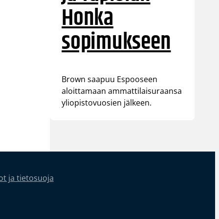
Honka
sopimukseen
Brown saapuu Espooseen
aloittamaan ammattilaisuraansa
yliopistovuosien jälkeen.
t ja tietosuoja