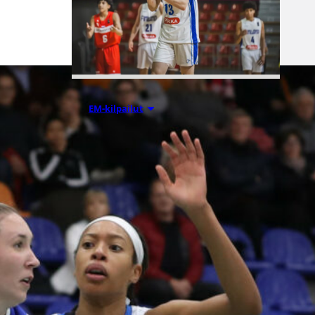
08.08.2026 00:37
EM-kilpailut
Suomen 16-
vuotiaat pojat
voittivat
Luxemburgin
– EM-kisojen