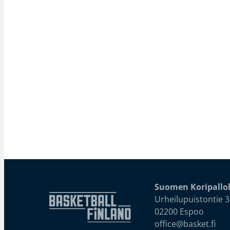
Suomen Koripallol
Urheilupuistontie 3
02200 Espoo
office@basket.fi