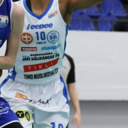
voittotili
aukesi
vakuuttavalla
pelillä
Suomen 16-vuotiaat pojat
ottivat vakuuttavan 85–45-voiton
Luxemburgista B-divisioonan
EM-kilpailuissa johtamalla
ottelua alusta loppuun. Suomi
kohtaa huomenna Ruotsin klo
19.30 Suomen aikaa.