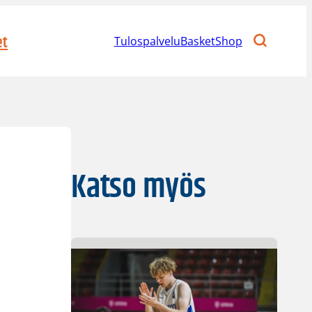
et
Tulospalvelu
BasketShop
Katso myös