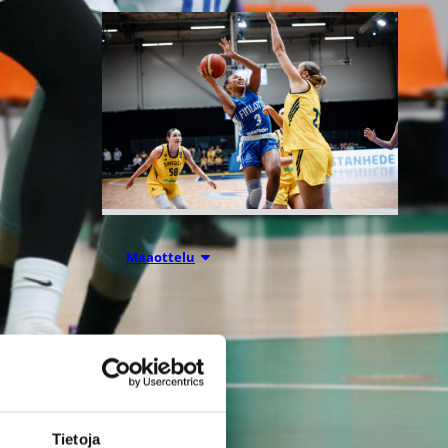
07.08.2026 21:42
Maaottelu
Ruotsi piirun
verran
Susiladiesia
Tietoja