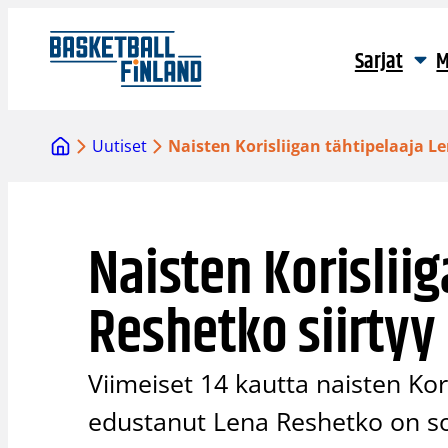
Siirry
sisältöön
Sarjat
M
Uutiset
Naisten Korisliigan tähtipelaaja L
Naisten Korislii
Reshetko siirtyy
Viimeiset 14 kautta naisten Ko
edustanut Lena Reshetko on s