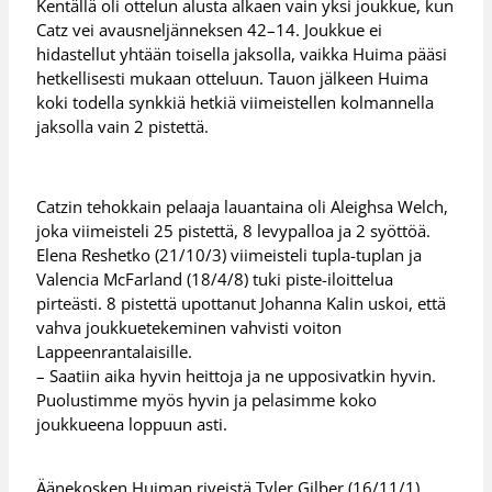
Kentällä oli ottelun alusta alkaen vain yksi joukkue, kun
Catz vei avausneljänneksen 42–14. Joukkue ei
hidastellut yhtään toisella jaksolla, vaikka Huima pääsi
hetkellisesti mukaan otteluun. Tauon jälkeen Huima
koki todella synkkiä hetkiä viimeistellen kolmannella
jaksolla vain 2 pistettä.
Catzin tehokkain pelaaja lauantaina oli Aleighsa Welch,
joka viimeisteli 25 pistettä, 8 levypalloa ja 2 syöttöä.
Elena Reshetko (21/10/3) viimeisteli tupla-tuplan ja
Valencia McFarland (18/4/8) tuki piste-iloittelua
pirteästi. 8 pistettä upottanut Johanna Kalin uskoi, että
vahva joukkuetekeminen vahvisti voiton
Lappeenrantalaisille.
– Saatiin aika hyvin heittoja ja ne upposivatkin hyvin.
Puolustimme myös hyvin ja pelasimme koko
joukkueena loppuun asti.
Äänekosken Huiman riveistä Tyler Gilber (16/11/1),