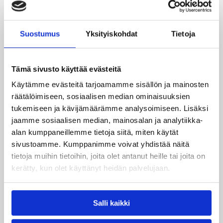
Vimpelin veto niukkaan kotivoittoon HBA:sta
Suostumus
Yksityiskohdat
Tietoja
Vimpelin Veto pelasi lauantaina vahvan ottelun
Tämä sivusto käyttää evästeitä
Helsingin HBA:ta vastaan. Tiukka kamppailu päättyi
lopulta kotijoukkue Vedon voittolukemiin 87–77 (41–
Käytämme evästeitä tarjoamamme sisällön ja mainosten
43).
räätälöimiseen, sosiaalisen median ominaisuuksien
tukemiseen ja kävijämäärämme analysoimiseen. Lisäksi
Ottelun alku käytiin todella tasaisissa merkeissä.
jaamme sosiaalisen median, mainosalan ja analytiikka-
Helsinkiläiset vieraat pääsivät niukasti niskan päälle
alan kumppaneillemme tietoja siitä, miten käytät
tauolle mentäessä, mutta kolmannella jaksolla Vimpeli
sivustoamme. Kumppanimme voivat yhdistää näitä
nosti pelin tasoaan huomattavasti. Viimeinen jakso
tietoja muihin tietoihin, joita olet antanut heille tai joita on
kamppailtiin tiukoissa tunnelmissa HBA:n hengittäessä
jatkuvasti niskaan. Vimpeli onnistui kuitenkin
kerätty, kun olet käyttänyt heidän palvelujaan.
Pachiyaanna Robertsin tehoilla ja Lotta Vehka-ahon
loppuminuuttien kolmosella pitämään pelin
hallussaan.
Salli kaikki
Vimpelin Vedon tehokkaimmat pelaajat olivat