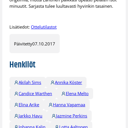
minuutit. Sarjasta tulee luultavasti hyvinkin tasainen.
Lisätiedot:
Ottelutilastot
Päivitetty
07.10.2017
Henkilöt
Akilah Sims
Annika Köster
Candice Warthen
Elena Melto
Elina Arike
Hanna Vapamaa
Jarkko Havu
Jazmine Perkins
Johanna Kalin
Lotta Aaltonen