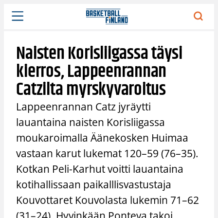
Siirry
sisältöön
Naisten Korisliigassa täysi
kierros, Lappeenrannan
Catzilta myrskyvaroitus
Lappeenrannan Catz jyräytti
lauantaina naisten Korisliigassa
moukaroimalla Äänekosken Huimaa
vastaan karut lukemat 120–59 (76–35).
Kotkan Peli-Karhut voitti lauantaina
kotihallissaan paikalllisvastustaja
Kouvottaret Kouvolasta lukemin 71–62
(31–24). Hyvinkään Ponteva takoi