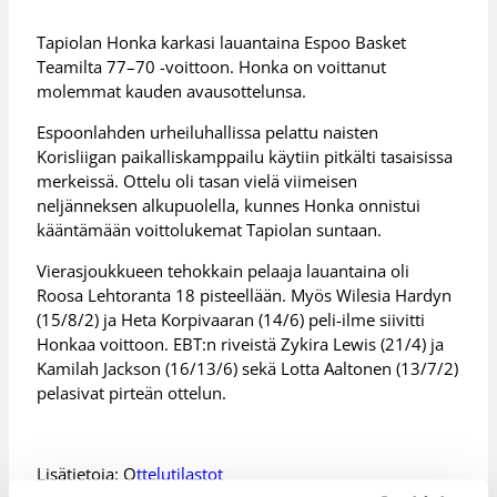
Tapiolan Honka karkasi lauantaina Espoo Basket
Teamilta 77–70 -voittoon. Honka on voittanut
molemmat kauden avausottelunsa.
Espoonlahden urheiluhallissa pelattu naisten
Korisliigan paikalliskamppailu käytiin pitkälti tasaisissa
merkeissä. Ottelu oli tasan vielä viimeisen
neljänneksen alkupuolella, kunnes Honka onnistui
kääntämään voittolukemat Tapiolan suntaan.
Vierasjoukkueen tehokkain pelaaja lauantaina oli
Roosa Lehtoranta 18 pisteellään. Myös Wilesia Hardyn
(15/8/2) ja Heta Korpivaaran (14/6) peli-ilme siivitti
Honkaa voittoon. EBT:n riveistä Zykira Lewis (21/4) ja
Kamilah Jackson (16/13/6) sekä Lotta Aaltonen (13/7/2)
pelasivat pirteän ottelun.
Lisätietoja: O
ttelutilastot