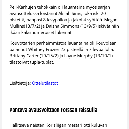
Peli-Karhujen tehokkain oli lauantaina myös sarjan
avausottelussa loistanut Akilah Sims, joka iski 20
pistettä, nappasi 8 levypalloa ja jakoi 4 syöttöä. Megan
Mullins(13/7/2) ja Daisha Simmons (13/9/5) iskivät niin
ikään kaksinumeroiset lukemat.
Kouvottarien parhaimmistoa lauantaina oli Kouvolaan
palannut Whitney Frazier 23 pisteellä ja 7 leypallolla.
Brittany Carter (19/15/2) ja Layne Murphy (13/10/1)
tilastoivat tupla-tuplat.
Lisätietoja:
Ottelutilastot
Ponteva avausvoittoon Forssan reissulla
Hallitseva naisten Korisliigan mestari otti kuluvan