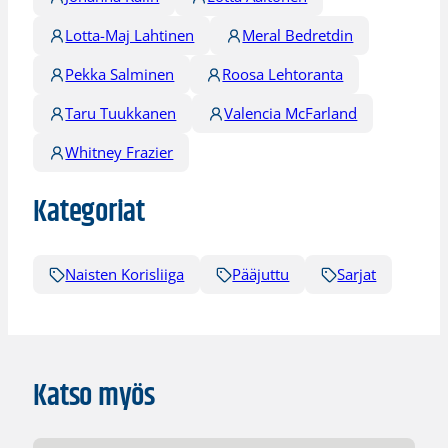
Lotta-Maj Lahtinen
Meral Bedretdin
Pekka Salminen
Roosa Lehtoranta
Taru Tuukkanen
Valencia McFarland
Whitney Frazier
Kategoriat
Naisten Korisliiga
Pääjuttu
Sarjat
Katso myös