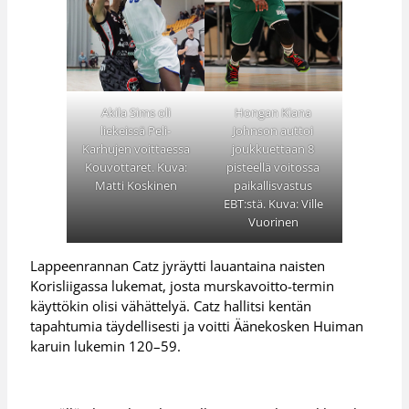
Akila Sims oli
Hongan Kiana
liekeissä Peli-
Johnson auttoi
Karhujen voittaessa
joukkuettaan 8
Kouvottaret. Kuva:
pisteellä voitossa
Matti Koskinen
paikallisvastus
EBT:stä. Kuva: Ville
Vuorinen
Lappeenrannan Catz jyräytti lauantaina naisten
Korisliigassa lukemat, josta murskavoitto-termin
käyttökin olisi vähättelyä. Catz hallitsi kentän
tapahtumia täydellisesti ja voitti Äänekosken Huiman
karuin lukemin 120–59.