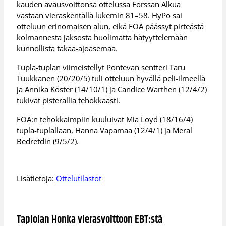
kauden avausvoittonsa ottelussa Forssan Alkua
vastaan vieraskentällä lukemin 81–58. HyPo sai
otteluun erinomaisen alun, eikä FOA päässyt pirteästä
kolmannesta jaksosta huolimatta hätyyttelemään
kunnollista takaa-ajoasemaa.
Tupla-tuplan viimeistellyt Pontevan sentteri Taru
Tuukkanen (20/20/5) tuli otteluun hyvällä peli-ilmeellä
ja Annika Köster (14/10/1) ja Candice Warthen (12/4/2)
tukivat pisterallia tehokkaasti.
FOA:n tehokkaimpiin kuuluivat Mia Loyd (18/16/4)
tupla-tuplallaan, Hanna Vapamaa (12/4/1) ja Meral
Bedretdin (9/5/2).
Lisätietoja:
Ottelutilastot
Tapiolan Honka vierasvoittoon EBT:stä