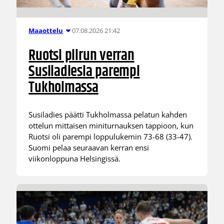
07.08.2026 21:42
Maaottelu
Ruotsi piirun verran
Susiladiesia parempi
Tukholmassa
Susiladies päätti Tukholmassa pelatun kahden
ottelun mittaisen miniturnauksen tappioon, kun
Ruotsi oli parempi loppulukemin 73-68 (33-47).
Suomi pelaa seuraavan kerran ensi
viikonloppuna Helsingissä.