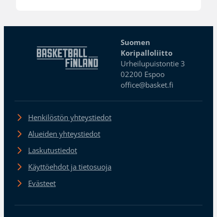
Suomen
Koripalloliitto
Urheilupuistontie 3
02200 Espoo
office@basket.fi
Henkilöstön yhteystiedot
Alueiden yhteystiedot
Laskutustiedot
Käyttöehdot ja tietosuoja
Evästeet