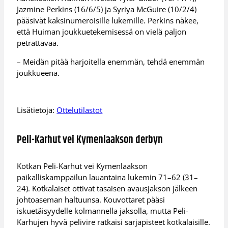
Jazmine Perkins (16/6/5) ja Syriya McGuire (10/2/4)
pääsivät kaksinumeroisille lukemille. Perkins näkee,
että Huiman joukkuetekemisessä on vielä paljon
petrattavaa.
– Meidän pitää harjoitella enemmän, tehdä enemmän
joukkueena.
Lisätietoja:
Ottelutilastot
Peli-Karhut vei Kymenlaakson derbyn
Kotkan Peli-Karhut vei Kymenlaakson
paikalliskamppailun lauantaina lukemin 71–62 (31–
24). Kotkalaiset ottivat tasaisen avausjakson jälkeen
johtoaseman haltuunsa. Kouvottaret pääsi
iskuetäisyydelle kolmannella jaksolla, mutta Peli-
Karhujen hyvä pelivire ratkaisi sarjapisteet kotkalaisille.