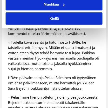
lauantaina Avyanna Young (24/9/4), Pachiyaanna
Muokkaa
Roberts (18/9) ja Sydney Coffey (16/4/2). HBA:n riveistä
Lotta-Maj Lahtinen (15/8/5) ja Elina Arike (13/5)
Kiellä
pelasivat pirteän ottelun.
Vimpelin Vedon päävalmentaja Jarkko Havu
kommentoi ottelua äärimmäisen tasaväkiseksi.
– Todella kova vääntö ja hatunnosto HBAlle, he
taistelivat erittäin hyvin. Mitään ei saatu ilmaiseksi ja
voiton eteen täytyi tehdä hommia tosi lujaa. Paikkaa
vastaan meidän hyökkäys ensimmäisellä puoliajalla oli
vaikeuksissa, mutta toisella jaksolla hyökkääminen
sujui jo hieman paremmin.
HBA:n päävalmentaja Pekka Salminen oli tyytyväinen
omiensa peli-ilmeeseen, mutta harmitteli joukkueen
Sara Bejedin loukkaantumista ottelun alussa.
– Pelasimme hienon ottelun ja olen ylpeä joukkueesta.
Bejedin loukkaantuminen aiheutti takakentälle
ongelmia, mutta Lahtinen paikkasi upeasti pelaten isot