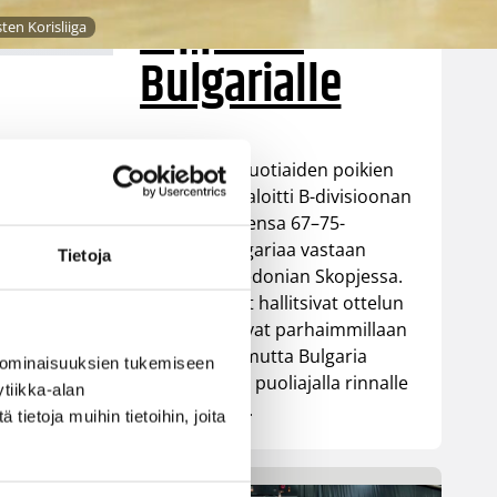
tappiolla
en Korisliiga
Bulgarialle
Suomen 16-vuotiaiden poikien
maajoukkue aloitti B-divisioonan
EM-turnauksensa 67–75-
tappiolla Bulgariaa vastaan
Tietoja
Pohjois-Makedonian Skopjessa.
-
Sudenpennut hallitsivat ottelun
alkua ja johtivat parhaimmillaan
13 pisteellä, mutta Bulgaria
 ominaisuuksien tukemiseen
nousi toisella puoliajalla rinnalle
tiikka-alan
ja lopulta ohi.
ietoja muihin tietoihin, joita