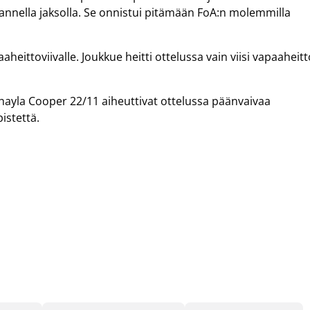
mannella jaksolla. Se onnistui pitämään FoA:n molemmilla
eittoviivalle. Joukkue heitti ottelussa vain viisi vapaaheitt
Shayla Cooper 22/11 aiheuttivat ottelussa päänvaivaa
istettä.