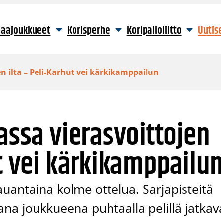
aajoukkueet
Korisperhe
Koripalloliitto
Uutis
en ilta – Peli-Karhut vei kärkikamppailun
gassa vierasvoittojen
ut vei kärkikamppailu
lauantaina kolme ottelua. Sarjapisteitä
ana joukkueena puhtaalla pelillä jatkav