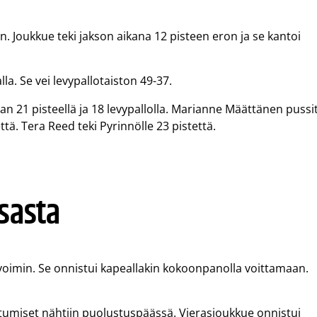
 Joukkue teki jakson aikana 12 pisteen eron ja se kantoi
la. Se vei levypallotaiston 49-37.
an 21 pisteellä ja 18 levypallolla. Marianne Määttänen pussit
ä. Tera Reed teki Pyrinnölle 23 pistettä.
ssasta
oimin. Se onnistui kapeallakin kokoonpanolla voittamaan.
istumiset nähtiin puolustuspäässä. Vierasjoukkue onnistui