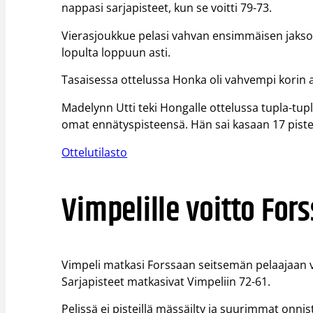
nappasi sarjapisteet, kun se voitti 79-73.
Vierasjoukkue pelasi vahvan ensimmäisen jakson.
lopulta loppuun asti.
Tasaisessa ottelussa Honka oli vahvempi korin al
Madelynn Utti teki Hongalle ottelussa tupla-tupl
omat ennätyspisteensä. Hän sai kasaan 17 pistett
Ottelutilasto
Vimpelille voitto For
Vimpeli matkasi Forssaan seitsemän pelaajaan v
Sarjapisteet matkasivat Vimpeliin 72-61.
Pelissä ei pisteillä mässäilty ja suurimmat onn