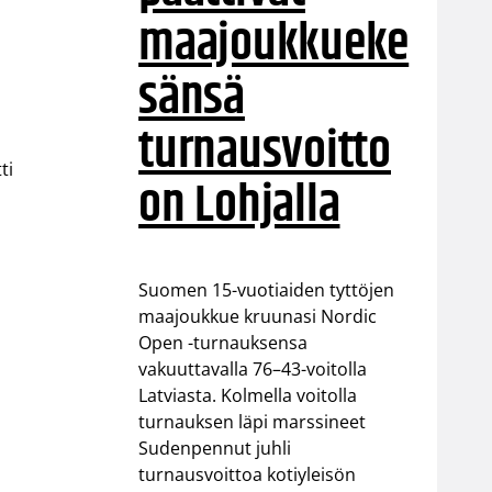
maajoukkueke
sänsä
turnausvoitto
ti
on Lohjalla
Suomen 15-vuotiaiden tyttöjen
maajoukkue kruunasi Nordic
Open -turnauksensa
vakuuttavalla 76–43-voitolla
Latviasta. Kolmella voitolla
turnauksen läpi marssineet
Sudenpennut juhli
turnausvoittoa kotiyleisön