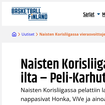
Siirry
sisältöön
Sarjat
M
Uutiset
Naisten Korisliigassa vierasvoittoj
Naisten Korislii
ilta – Peli-Karh
Naisten Korisliigassa pelattiin 
nappasivat Honka, ViVe ja aino