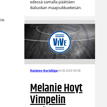
edessä samalla päättäen
ikäluokan maajoukkuekesän.
oa,
06.08.2026 09:38
Naisten Korisliiga
Melanie Hoyt
Vimpelin