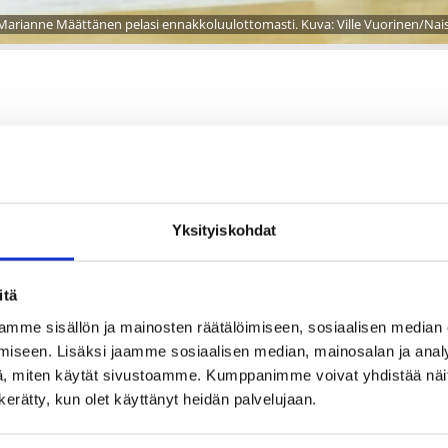
Marianne Määttänen pelasi ennakkoluulottomasti. Kuva: Ville Vuorinen/Naist
e ensimmäisen tappion
Yksityiskohdat
eli-Karhut matkasi EBT:n vieraaksi. PeKa vei sarjapisteet 86
itä
a sellaisen eron, että se kesti loppuun asti, vaikka EBT
mme sisällön ja mainosten räätälöimiseen, sosiaalisen median
iseen. Lisäksi jaamme sosiaalisen median, mainosalan ja analy
, miten käytät sivustoamme. Kumppanimme voivat yhdistää näitä t
sä 52-44.
n kerätty, kun olet käyttänyt heidän palvelujaan.
a tottua fyysisyyteen. Hyökkäyspeli toimi tänään ihan hyvin,
tä, PeKa:n päävalmentaja Mika Haakana sanoi.