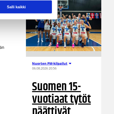
Salli kaikki
lla
ään
Nuorten PM-kilpailut
06.08.2026 20:56
Suomen 15-
vuotiaat tytöt
päättivät