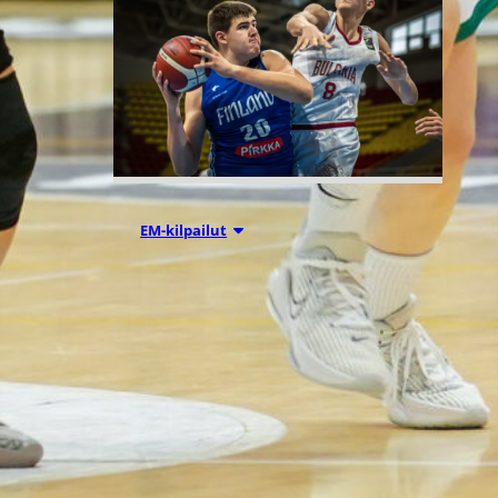
06.08.2026 21:08
EM-kilpailut
Suomen 16-
vuotiaat pojat
aloittivat EM-
turnauksen