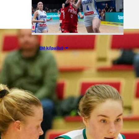
06.08.2026 21:24
EM-kilpailut
Suomen 18-
vuotiaat tytöt
taistelivat
Puolan nurin
– EM-