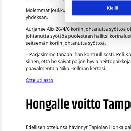
Kiellä
Molemmat joukkueet pelasivat ottelussa kapealla
yhdeksän.
Aurjanee Alix 26/4/6 koriin johtanutta syöttöä ol
johtanutta syöttöä puolestaan hallitsi korinalust
seitsemän koriin johtanutta syöttöä.
– Pärjäsimme tänään ihan kohtuullisesti. Peli-Ka
siihen, että he saivat paljon hyviä heittopaikkoj
päävalmentaja Niko Hellman kertasi.
Ottelutilasto
Hongalle voitto Tamp
Edellisen ottelunsa hävinnyt Tapiolan Honka p