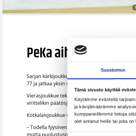
PeKa aiheutti EBT:ll
Suostumus
Sarjan kärkijoukkueet kohtasivat Espoossa, kun P
77 ja jatkaa yksin sarjan kärjessä.
Tämä sivusto käyttää eväste
Vierasjoukkue teki toisella ja kolmannella jaksoll
Käytämme evästeitä tarjoama
virittelikin päätösjaksolla kirin.
ja kävijämäärämme analysoim
kumppaneillemme tietoja siitä
Kotkalaisjoukkue vei ottelussa levypallot nimiin
olet antanut heille tai joita o
– Todella fyysinen peli. Meillä kesti hetken aika
mutta puolustuspäässä meillä on vielä tekemis