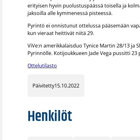
erityisen hyvin puolustuspäässä toisella ja kol
jaksoilla alle kymmenessä pisteessä.
Pyrintö ei onnistunut ottelussa pääsemään vapaah
kun vieraat heittivät niitä 29.
ViVe:n amerikkalaisduo Tynice Martin 28/13 ja 
Pyrinnölle. Kotijoukkueen Jade Vega pussitti 23 p
Ottelutilasto
Päivitetty
15.10.2022
Henkilöt