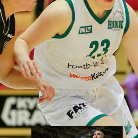
välieräpaikka
varmistui
Suomen 18-vuotiaiden tyttöjen
maajoukkue jatkoi vahvaa
kesäänsä kaatamalla Puolan EM-
kisojen puolivälierässä 78–63.
Voitto vei Sudenpennut
Euroopan neljän parhaan
joukkoon sekä varmisti paikan
ensi kesän alle 19-vuotiaiden
MM-kisoihin Kiinassa.