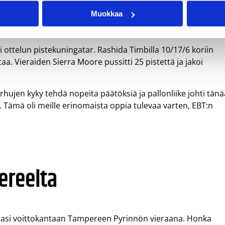
Muokkaa
 kokoonpanolla. EBT:llä oli yhdeksän pelaajaa ja Peli-Karhui
i ottelun pistekuningatar. Rashida Timbilla 10/17/6 koriin
aa. Vieraiden Sierra Moore pussitti 25 pistettä ja jakoi
rhujen kyky tehdä nopeita päätöksiä ja pallonliike johti tän
a. Tämä oli meille erinomaista oppia tulevaa varten, EBT:n
ereelta
alasi voittokantaan Tampereen Pyrinnön vieraana. Honka