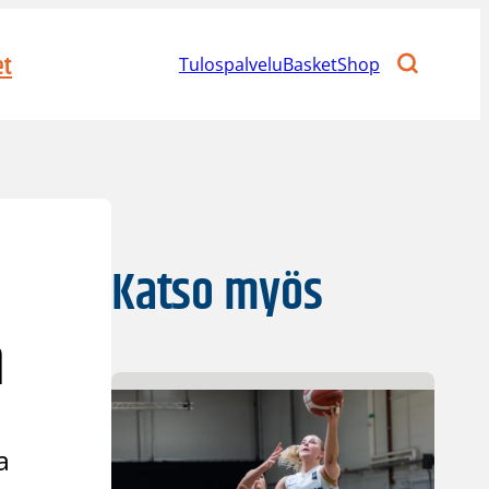
et
Tulospalvelu
BasketShop
Katso myös
n
a