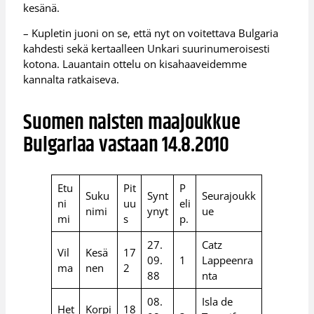
kesänä.
– Kupletin juoni on se, että nyt on voitettava Bulgaria
kahdesti sekä kertaalleen Unkari suurinumeroisesti
kotona. Lauantain ottelu on kisahaaveidemme
kannalta ratkaiseva.
Suomen naisten maajoukkue
Bulgariaa vastaan 14.8.2010
Etu
Pit
P
Suku
Synt
Seurajoukk
ni
uu
eli
nimi
ynyt
ue
mi
s
p.
27.
Catz
Vil
Kesä
17
09.
1
Lappeenra
ma
nen
2
88
nta
08.
Isla de
Het
Korpi
18