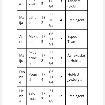
08.
3
Tenerife
a
vaara
5
84
(SPA)
23.
Ma
Lähd
18
10.
4
Free agent
ija
e
2
83
06.
An
Mäkit
17
Espoo
11.
2
ni
alo
5
Team
91
Pekk
23.
Ma
17
Äänekoske
arine
11.
3
iju
8
n Huima
n
84
Dio
05.
Poun
17
HoNsU
nn
11.
2
ds
4
Jyväskylä
e
84
He
31.
Salo
17
nn
05.
2
Free agent
maa
7
a
89