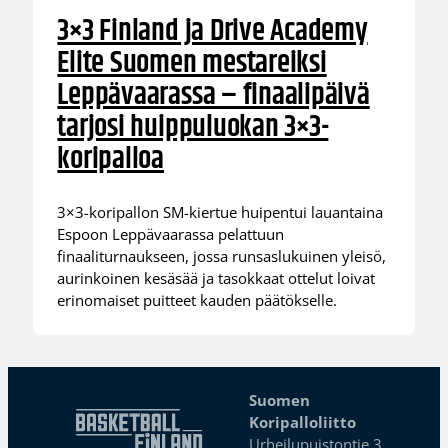
3×3 Finland ja Drive Academy
Elite Suomen mestareiksi
Leppävaarassa – finaalipäivä
tarjosi huippuluokan 3×3-
koripalloa
3×3-koripallon SM-kiertue huipentui lauantaina
Espoon Leppävaarassa pelattuun
finaaliturnaukseen, jossa runsaslukuinen yleisö,
aurinkoinen kesäsää ja tasokkaat ottelut loivat
erinomaiset puitteet kauden päätökselle.
Suomen
Koripalloliitto
Urheilupuistontie 3