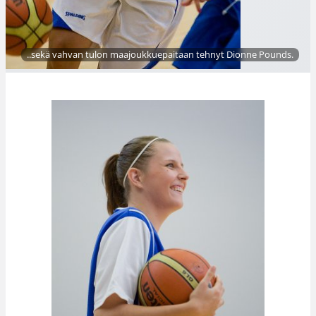
..sekä vahvan tulon maajoukkuepaitaan tehnyt Dionne Pounds.