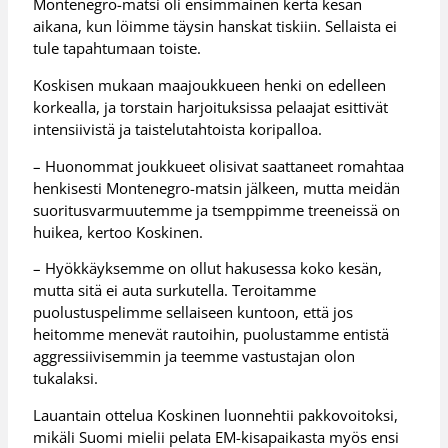
Montenegro-matsi oli ensimmäinen kerta kesän
aikana, kun löimme täysin hanskat tiskiin. Sellaista ei
tule tapahtumaan toiste.
Koskisen mukaan maajoukkueen henki on edelleen
korkealla, ja torstain harjoituksissa pelaajat esittivät
intensiivistä ja taistelutahtoista koripalloa.
– Huonommat joukkueet olisivat saattaneet romahtaa
henkisesti Montenegro-matsin jälkeen, mutta meidän
suoritusvarmuutemme ja tsemppimme treeneissä on
huikea, kertoo Koskinen.
– Hyökkäyksemme on ollut hakusessa koko kesän,
mutta sitä ei auta surkutella. Teroitamme
puolustuspelimme sellaiseen kuntoon, että jos
heitomme menevät rautoihin, puolustamme entistä
aggressiivisemmin ja teemme vastustajan olon
tukalaksi.
Lauantain ottelua Koskinen luonnehtii pakkovoitoksi,
mikäli Suomi mielii pelata EM-kisapaikasta myös ensi