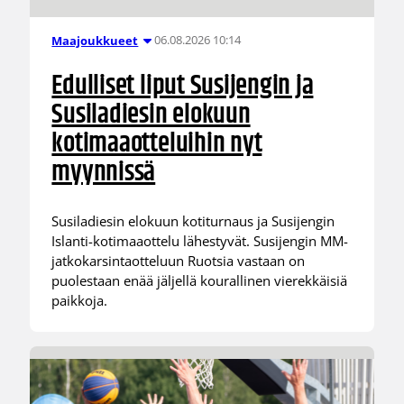
06.08.2026 10:14
Maajoukkueet
Edulliset liput Susijengin ja
Susiladiesin elokuun
kotimaaotteluihin nyt
myynnissä
Susiladiesin elokuun kotiturnaus ja Susijengin
Islanti-kotimaaottelu lähestyvät. Susijengin MM-
jatkokarsintaotteluun Ruotsia vastaan on
puolestaan enää jäljellä kourallinen vierekkäisiä
paikkoja.