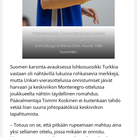
Päävalmentaja Tommi Koskinen luottaa
vahvasti omiensa puolustuspeliin. Kuvassa
korinalusjyrä Minna Sten. Kuvat: Ville
Vuorinen.
Suomen karsinta-avauksessa lohkosuosikki Turkkia
vastaan oli nähtävillä lukuisia rohkaisevia merkkejä,
mutta Unkari-vierasottelussa onnistumiset jäivät
harvaan ja keskiviikon Montenegro-ottelussa
joukkueelta nähtiin täydellinen romahdus.
Päävalmentaja Tommi Koskinen ei kuitenkaan tahdo
vetää liian suuria johtopäätöksiä keskiviikon
tapahtumista.
– Totuus on se, että pitkään rupeamaan mahtuu aina
yksi sellainen ottelu, jossa mikään ei onnistu.