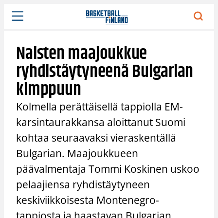
Siirry
sisältöön
Naisten maajoukkue
ryhdistäytyneenä Bulgarian
kimppuun
Kolmella perättäisellä tappiolla EM-
karsintaurakkansa aloittanut Suomi
kohtaa seuraavaksi vieraskentällä
Bulgarian. Maajoukkueen
päävalmentaja Tommi Koskinen uskoo
pelaajiensa ryhdistäytyneen
keskiviikkoisesta Montenegro-
tappiosta ja haastavan Bulgarian