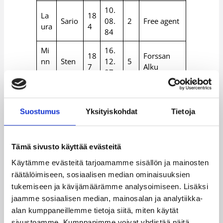
10.
La
18
Sario
08.
2
Free agent
ura
4
84
Mi
16.
18
Forssan
nn
Sten
12.
5
7
Alku
a
87
18.
Tii
18
Sten
06.
4
Free agent
na
8
Suostumus
Yksityiskohdat
Tietoja
85
Tuuk
30.
Tar
19
ToPo,
kane
12.
5
Tämä sivusto käyttää evästeitä
u
0
Helsinki
n
77
Käytämme evästeitä tarjoamamme sisällön ja mainosten
08.
Catz
räätälöimiseen, sosiaalisen median ominaisuuksien
Kai
Valta
17
03.
2
Lappeenra
tukemiseen ja kävijämäärämme analysoimiseen. Lisäksi
sa
kari
8
87
nta
jaamme sosiaalisen median, mainosalan ja analytiikka-
alan kumppaneillemme tietoja siitä, miten käytät
sivustoamme. Kumppanimme voivat yhdistää näitä