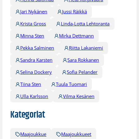
Jari Nykänen
Jussi Räikkä
Krista Gross
Linda-Lotta Lehtoranta
Minna Sten
Mirka Dettmann
Pekka Salminen
Riitta Lakaniemi
Sandra Karsten
Sara Rokkanen
Selina Dockery
Sofia Pelander
Tiina Sten
Tuula Tuomari
Ulla Karlsson
Vilma Kesänen
Kategoriat
Maajoukkue
Maajoukkueet