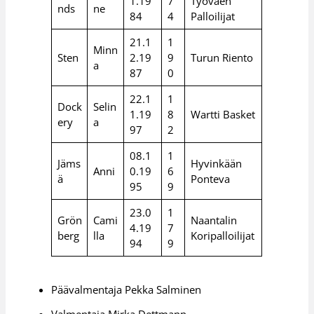
1.19
7
Työväen
nds
ne
84
4
Palloilijat
21.1
1
Minn
Sten
2.19
9
Turun Riento
a
87
0
22.1
1
Dock
Selin
1.19
8
Wartti Basket
ery
a
97
2
08.1
1
Jäms
Hyvinkään
Anni
0.19
6
ä
Ponteva
95
9
23.0
1
Grön
Cami
Naantalin
4.19
7
berg
lla
Koripalloilijat
94
9
Päävalmentaja Pekka Salminen
Valmentaja Mirka Dettmann