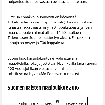
huipentuu Suomea vastaan pelattavaan otteluun.
Ottelun ennakkolipunmyynti on käynnissä
Ticketmasterissa (ent. Lippupalvelu). Lisäksi liput voi
lunastaa Ticketmasterin yli 90 lippukaupasta ympäri
maan. Lippujen hinnat alkaen 11,50 sisältäen
Ticketmaster Suomen käsittelymaksun. Ennakkoon
lippuja on myyty jo 700 kappaletta.
Suomi hioo karsintakuntoaan valmistavalla
maaottelulla, joka järjestetään Hyvinkäällä tänä vuonna
100-vuotisjuhliaan viettävän voimistelu- ja
urheiluseura Hyvinkään Pontevan kunniaksi.
Suomen naisten maajoukkue 2016
Pi
Suku
Etuni
Synty
Kasvattajaseu