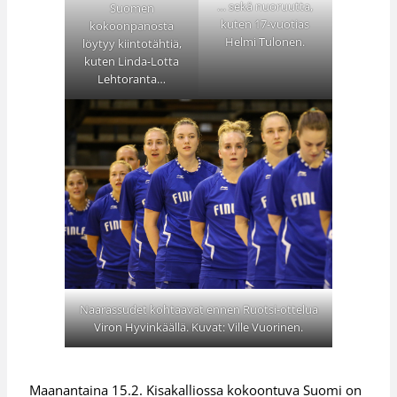
… sekä nuoruutta,
Suomen
kuten 17-vuotias
kokoonpanosta
Helmi Tulonen.
löytyy kiintotähtiä,
kuten Linda-Lotta
Lehtoranta…
Naarassudet kohtaavat ennen Ruotsi-ottelua
Viron Hyvinkäällä. Kuvat: Ville Vuorinen.
Maanantaina 15.2. Kisakalliossa kokoontuva Suomi on