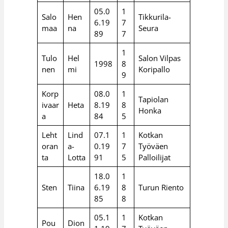
05.0
1
Salo
Hen
Tikkurila-
6.19
7
maa
na
Seura
89
7
1
Tulo
Hel
Salon Vilpas
1998
8
nen
mi
Koripallo
9
Korp
08.0
1
Tapiolan
ivaar
Heta
8.19
8
Honka
a
84
5
Leht
Lind
07.1
1
Kotkan
oran
a-
0.19
7
Työväen
ta
Lotta
91
5
Palloilijat
18.0
1
Sten
Tiina
6.19
8
Turun Riento
85
8
05.1
1
Kotkan
Pou
Dion