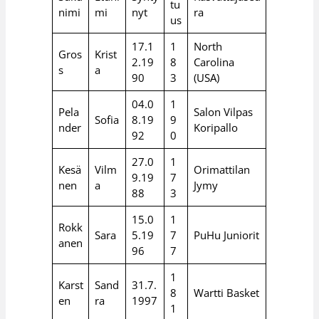
tu
nimi
mi
nyt
ra
us
17.1
1
North
Gros
Krist
2.19
8
Carolina
s
a
90
3
(USA)
04.0
1
Pela
Salon Vilpas
Sofia
8.19
9
nder
Koripallo
92
0
27.0
1
Kesä
Vilm
Orimattilan
9.19
7
nen
a
Jymy
88
3
15.0
1
Rokk
Sara
5.19
7
PuHu Juniorit
anen
96
7
1
Karst
Sand
31.7.
8
Wartti Basket
en
ra
1997
1