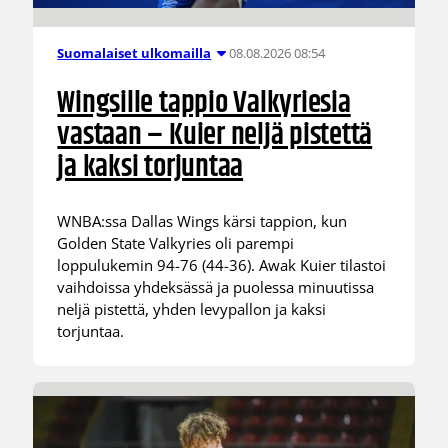
08.08.2026 08:54
Suomalaiset ulkomailla
Wingsille tappio Valkyriesia
vastaan – Kuier neljä pistettä
ja kaksi torjuntaa
WNBA:ssa Dallas Wings kärsi tappion, kun
Golden State Valkyries oli parempi
loppulukemin 94-76 (44-36). Awak Kuier tilastoi
vaihdoissa yhdeksässä ja puolessa minuutissa
neljä pistettä, yhden levypallon ja kaksi
torjuntaa.