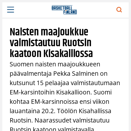
Siirry
sisältöön
Naisten maajoukkue
valmistautuu Ruotsin
kaatoon Kisakalliossa
Suomen naisten maajoukkueen
päävalmentaja Pekka Salminen on
kutsunut 15 pelaajaa valmistautumaan
EM-karsintoihin Kisakallioon. Suomi
kohtaa EM-karsinnoissa ensi viikon
lauantaina 20.2. Töölön Kisahallissa
Ruotsin. Naarassudet valmistautuu
Ruotsin kaatoon valmistavalla