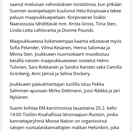
saanut mieluisan vahvistuksen rivistöönsä, kun pitkään
Suomen avainpelaajiin kuulunut Heta Korpivaara tekee
paluun maajoukkuepaitaan. Korpivaaran lisäksi
Naarassusia tähdittävät mm. Krista Gross, Tiina Sten,
Linda-Lotta Lehtoranta ja Dionne Pounds.
Maajoukkueessa kokeneempaa kaartia edustavat myös
Sofia Pelander, Vilma Kesänen, Henna Salomaa ja
Minna Sten. Joukkueen nuorisokaarti muodostuu
kesällä naisten maajoukkueeseen nostetut Helmi
Tulonen, Sara Rokkanen ja Sandra Karsten sekä Camilla
Grönberg, Anni Jämsä ja Selina Dockery.
Joukkueen päävalmentajan tuolilla istuu Pekka
Salminen apunaan Mirka Dettmann, Jussi Räikkä ja Jari
Nykänen.
Suomi kohtaa EM-karsinnoissa lauantaina 20.2. kello
14:00 Töölön Kisahallissa länsinaapuri-Ruotsin, jonka
kannattajaryhmä Moose Nation on organisoinut
satojen ruotsalaiskannattajien matkan Helsinkiin, joka