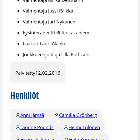
Valmentaja Jussi Räikkä
Valmentaja Jari Nykänen
Fysioterapeutti Riitta Lakaniemi
Lääkäri Lauri Alanko
Joukkueenjohtaja Ulla Karlsson
Päivitetty
12.02.2016
Henkilöt
Anni Jämsä
Camilla Grönberg
Dionne Pounds
Helmi Tulonen
Henna Salomaa
Heta Korpivaara