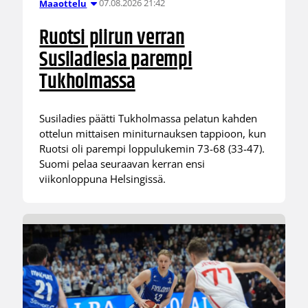
07.08.2026 21:42
Maaottelu
Ruotsi piirun verran
Susiladiesia parempi
Tukholmassa
Susiladies päätti Tukholmassa pelatun kahden
ottelun mittaisen miniturnauksen tappioon, kun
Ruotsi oli parempi loppulukemin 73-68 (33-47).
Suomi pelaa seuraavan kerran ensi
viikonloppuna Helsingissä.