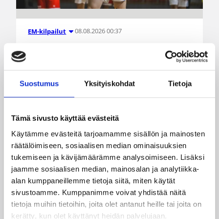
08.08.2026 00:37
EM-kilpailut
Suomen 16-vuotiaat pojat
voittivat Luxemburgin – EM-
kisojen voittotili aukesi
Suostumus
Yksityiskohdat
Tietoja
vakuuttavalla pelillä
Tämä sivusto käyttää evästeitä
Suomen 16-vuotiaat pojat ottivat vakuuttavan
Käytämme evästeitä tarjoamamme sisällön ja mainosten
85–45-voiton Luxemburgista B-divisioonan EM-
räätälöimiseen, sosiaalisen median ominaisuuksien
kilpailuissa johtamalla ottelua alusta loppuun.
tukemiseen ja kävijämäärämme analysoimiseen. Lisäksi
Suomi kohtaa huomenna Ruotsin klo 19.30
jaamme sosiaalisen median, mainosalan ja analytiikka-
Suomen aikaa.
alan kumppaneillemme tietoja siitä, miten käytät
sivustoamme. Kumppanimme voivat yhdistää näitä
tietoja muihin tietoihin, joita olet antanut heille tai joita on
kerätty, kun olet käyttänyt heidän palvelujaan.