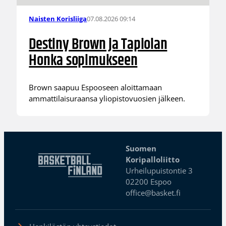
07.08.2026 09:14
Naisten Korisliiga
Destiny Brown ja Tapiolan
Honka sopimukseen
Brown saapuu Espooseen aloittamaan
ammattilaisuraansa yliopistovuosien jälkeen.
Suomen
Koripalloliitto
Urheilupuistontie 3
02200 Espoo
office@basket.fi