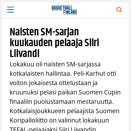
Siirry
sisältöön
Naisten SM-sarjan
kuukauden pelaaja Siiri
Liivandi
Lokakuu oli naisten SM-sarjassa
kotkalaisten hallintaa. Peli-Karhut otti
voiton jokaisesta ottelustaan ja
kruunuksi pelasi paikan Suomen Cupin
finaaliin puolustamaan mestaruutta.
Kotkalaisjoukkueen pelaajista Suomen
Koripalloliitto on valinnut lokakuun
TEFAL-pelaajaksi Siiri Liivandin.