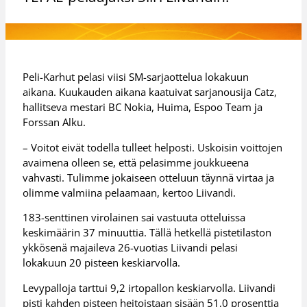
Peli-Karhut pelasi viisi SM-sarjaottelua lokakuun
aikana. Kuukauden aikana kaatuivat sarjanousija Catz,
hallitseva mestari BC Nokia, Huima, Espoo Team ja
Forssan Alku.
– Voitot eivät todella tulleet helposti. Uskoisin voittojen
avaimena olleen se, että pelasimme joukkueena
vahvasti. Tulimme jokaiseen otteluun täynnä virtaa ja
olimme valmiina pelaamaan, kertoo Liivandi.
183-senttinen virolainen sai vastuuta otteluissa
keskimäärin 37 minuuttia. Tällä hetkellä pistetilaston
ykkösenä majaileva 26-vuotias Liivandi pelasi
lokakuun 20 pisteen keskiarvolla.
Levypalloja tarttui 9,2 irtopallon keskiarvolla. Liivandi
pisti kahden pisteen heitoistaan sisään 51,0 prosenttia