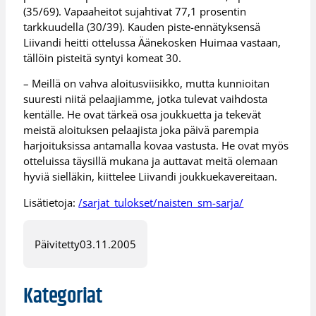
(35/69). Vapaaheitot sujahtivat 77,1 prosentin
tarkkuudella (30/39). Kauden piste-ennätyksensä
Liivandi heitti ottelussa Äänekosken Huimaa vastaan,
tällöin pisteitä syntyi komeat 30.
– Meillä on vahva aloitusviisikko, mutta kunnioitan
suuresti niitä pelaajiamme, jotka tulevat vaihdosta
kentälle. He ovat tärkeä osa joukkuetta ja tekevät
meistä aloituksen pelaajista joka päivä parempia
harjoituksissa antamalla kovaa vastusta. He ovat myös
otteluissa täysillä mukana ja auttavat meitä olemaan
hyviä sielläkin, kiittelee Liivandi joukkuekavereitaan.
Lisätietoja:
/sarjat_tulokset/naisten_sm-sarja/
Päivitetty
03.11.2005
Kategoriat