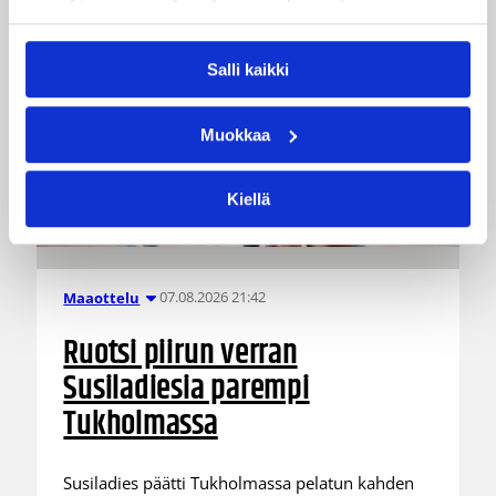
Salli kaikki
Muokkaa
Kiellä
07.08.2026 21:42
Maaottelu
Ruotsi piirun verran
Susiladiesia parempi
Tukholmassa
Susiladies päätti Tukholmassa pelatun kahden