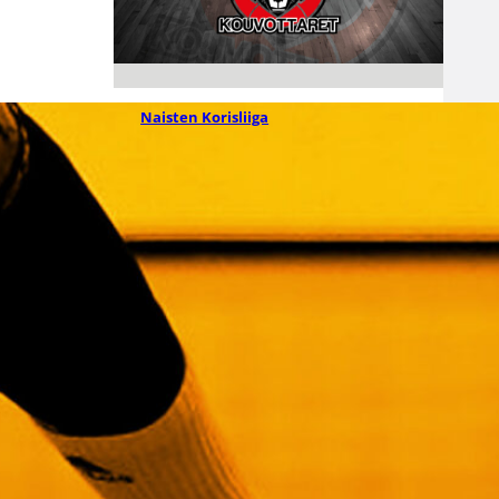
28.07.2026 15:59
Naisten Korisliiga
Ayana
Emmanuel
vahvistamaan
Kouvottaria
Kouvottaret on solminut 1-
vuotisen pelaajasopimuksen