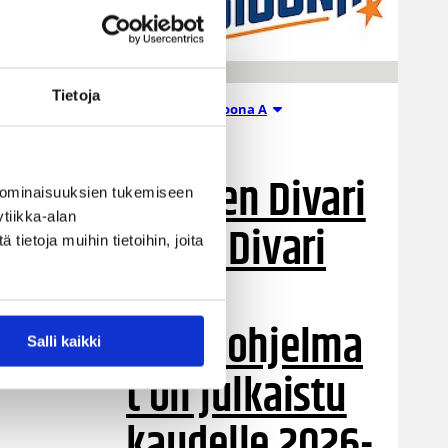
Tietoja
Miesten I divisioona A
21.07.2026 07:12
Miesten Divari
 ominaisuuksien tukemiseen
tiikka-alan
A:n ja Divari
ietoja muihin tietoihin, joita
B:n
otteluohjelma
Salli kaikki
t on julkaistu
kaudelle 2026-