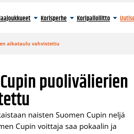
aajoukkueet
Korisperhe
Koripalloliitto
Uutis
en aikataulu vahvistettu
Cupin puolivälierien
tettu
kaistaan naisten Suomen Cupin neljä
men Cupin voittaja saa pokaalin ja