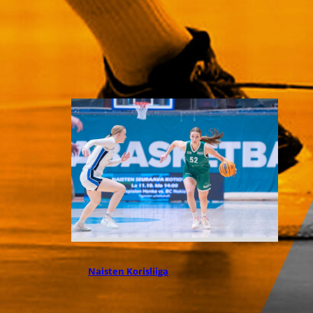
amerikkalaispelaaja Ayana
Emmanuelin kanssa. 25-vuotias
takapelaaja aloittaa neljännen
kautensa ammattilaiskentillä.
27.07.2026 12:09
Naisten Korisliiga