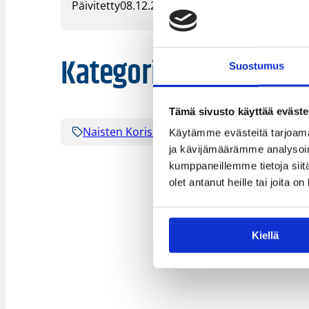
Päivitetty
08.12.2020
Kategoriat
Suostumus
Tämä sivusto käyttää eväste
Naisten Korisliiga
Sarjat
Suome
Käytämme evästeitä tarjoama
ja kävijämäärämme analysoim
kumppaneillemme tietoja siitä
olet antanut heille tai joita o
Kiellä