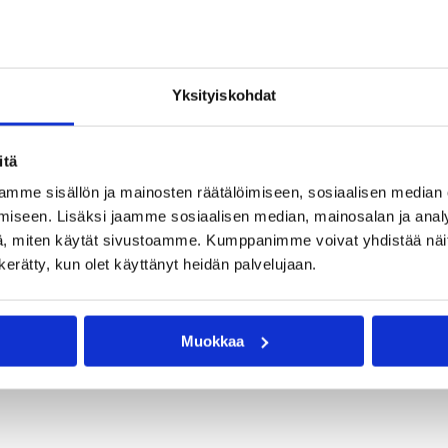
Yksityiskohdat
itä
n Cup
mme sisällön ja mainosten räätälöimiseen, sosiaalisen median
iseen. Lisäksi jaamme sosiaalisen median, mainosalan ja analy
, miten käytät sivustoamme. Kumppanimme voivat yhdistää näitä t
n kerätty, kun olet käyttänyt heidän palvelujaan.
Muokkaa