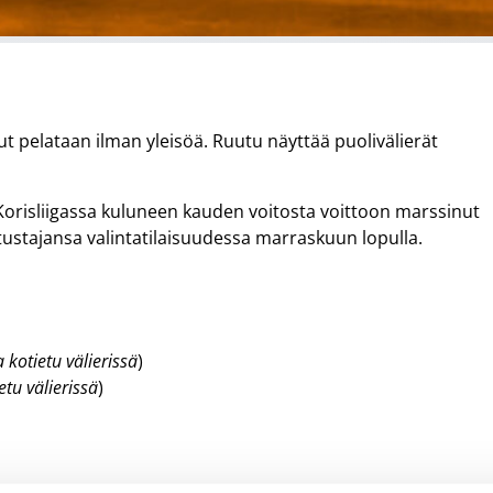
ut pelataan ilman yleisöä. Ruutu näyttää puolivälierät
risliigassa kuluneen kauden voitosta voittoon marssinut
stustajansa valintatilaisuudessa marraskuun lopulla.
a
kotietu välierissä
)
etu välierissä
)