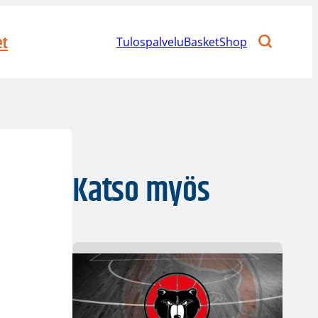
et
Tulospalvelu
BasketShop
Katso myös