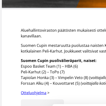
Aluehallintoviraston päätösten mukaisesti ottel
kanavillaan.
Suomen Cupin mestaruutta puolustaa naisten Ko
kotkalainen Peli-Karhut. Joukkueet valitsivat va
Suomen Cupin puolivälieräparit, naiset:
Espoo Basket Team (1) – HBA (6)
Peli-Karhut (2) – ToPo (7)
Tapiolan Honka (3) – Vimpelin Veto (8) (v
oittajall
Forssan Alku (4) – Kouvottaret (5) (v
oittajalla
koti
Otteluohjelma
>