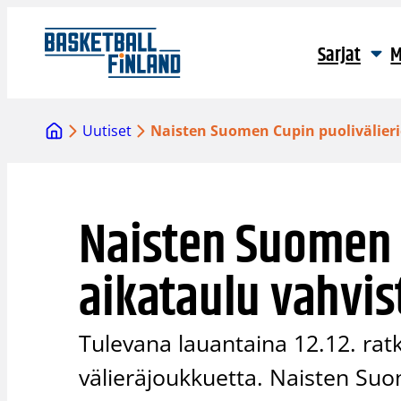
Siirry
sisältöön
Sarjat
M
Uutiset
Naisten Suomen Cupin puolivälieri
Naisten Suomen 
aikataulu vahvis
Tulevana lauantaina 12.12. rat
välieräjoukkuetta. Naisten Suo