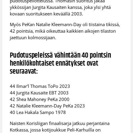
pudotuspeliottelussa. Thomasin suoritus jakaa
ykkössijan Jurgita Kausaiten kanssa, joka ylsi yhtä
kovaan suoritukseen keväällä 2003.
Myös PeKan Natalie Kleemann-Day oli tiistaina tikissä,
42 pointsia, mikä oikeuttaa kaikkien aikojen tilaston
jaettuun kolmossijaan.
Pudotuspeleissä vähintään 40 pointsin
henkilökohtaiset ennätykset ovat
seuraavat:
44 Ilmar’l Thomas ToPo 2023
44 Jurgita Kausaite EBT 2003
42 Shea Mahoney PeKa 2000
42 Natalie Kleemann-Day PeKa 2023
40 Lea Hakala Sampo 1978
Naisten Korisliigan finaalisarja jatkuu perjantaina
Kotkassa, jossa kotijoukkue Peli-Karhuilla on