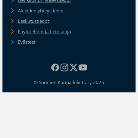
Alueiden yhteystiedot
Laskutustiedot
Käyttöehdot ja tietosuoja
Evästeet
© Suomen Koripalloliitto ry 2026