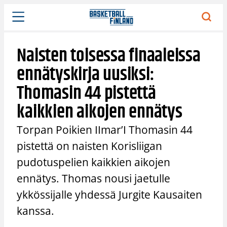
Siirry
sisältöön
Naisten toisessa finaaleissa
ennätyskirja uusiksi:
Thomasin 44 pistettä
kaikkien aikojen ennätys
Torpan Poikien IImar’I Thomasin 44
pistettä on naisten Korisliigan
pudotuspelien kaikkien aikojen
ennätys. Thomas nousi jaetulle
ykkössijalle yhdessä Jurgite Kausaiten
kanssa.