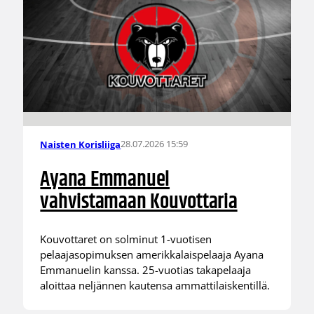
28.07.2026 15:59
Naisten Korisliiga
Ayana Emmanuel
vahvistamaan Kouvottaria
Kouvottaret on solminut 1-vuotisen
pelaajasopimuksen amerikkalaispelaaja Ayana
Emmanuelin kanssa. 25-vuotias takapelaaja
aloittaa neljännen kautensa ammattilaiskentillä.