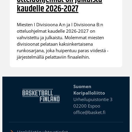
kaudelle 2026-2027
Miesten I Divisioona A:n ja I Divisioona B:n
otteluohjelmat kaudelle 2026-2027 on
vahvistettu ja julkaistu. Molemmat miesten
divisioonat pelataan kaksinkertaisena
runkosarjana, joka huipentuu paras viidestä -
järjestelmällä pelattaviin finaaleihin.
Suomen
Koripalloliitto
Urheilupuistontie 3
02200 Espoo
office@basket.fi
Henkilöstön yhteystiedot