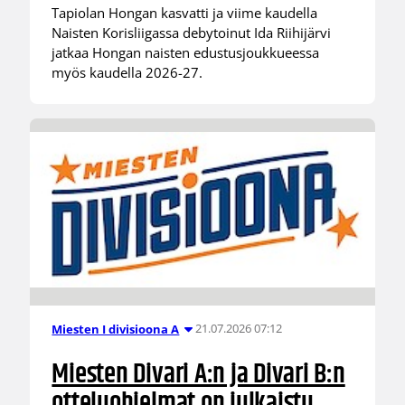
Tapiolan Hongan kasvatti ja viime kaudella
Naisten Korisliigassa debytoinut Ida Riihijärvi
jatkaa Hongan naisten edustusjoukkueessa
myös kaudella 2026-27.
21.07.2026 07:12
Miesten I divisioona A
Miesten Divari A:n ja Divari B:n
otteluohjelmat on julkaistu