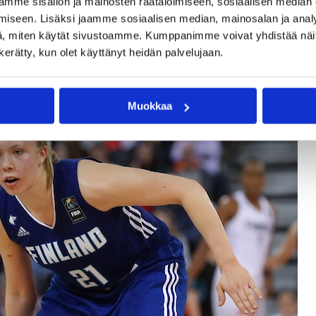
mme sisällön ja mainosten räätälöimiseen, sosiaalisen median
iseen. Lisäksi jaamme sosiaalisen median, mainosalan ja analy
pistetty merkille, että Suomessa tapahtuu jotain positiivist
, miten käytät sivustoamme. Kumppanimme voivat yhdistää näitä t
rsiadien ikäluokasta paljon hyviä pelaajia, joten paikan
n kerätty, kun olet käyttänyt heidän palvelujaan.
n kannalta.
Muokkaa