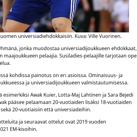
omen universiadiehdokkaisiin. Kuva: Ville Vuorinen.
ä ryhmänä, jonka muodostaa universiadijoukkueen ehdokkaat,
 maajoukkueen pelaajia. Susiladies-pelaajille tarjotaan op
elua.
issä kohdissa painotus on eri asioissa. Ominaisuus- ja
joukkueessa ja universiadijoukkueen valmistautumisessa.
 esimerkiksi Awak Kuier, Lotta-Maj Lahtinen ja Sara Bejedi
wak pääsee pelaamaan 20-vuotiaiden lisäksi 18-vuotiaiden
 sekä 20-vuotiaisiin että universiadeihin.
teluita ja seuraavat ottelut ovat 2019 vuoden
021 EM-kisoihin.