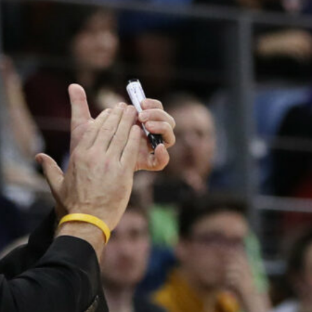
pistettä ja
kaksi
torjuntaa
WNBA:ssa Dallas Wings kärsi
tappion, kun Golden State
Valkyries oli parempi
loppulukemin 94-76 (44-36).
Awak Kuier tilastoi vaihdoissa
yhdeksässä ja puolessa
minuutissa neljä pistettä, yhden
levypallon ja kaksi torjuntaa.