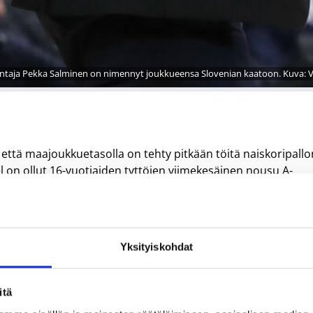
taja Pekka Salminen on nimennyt joukkueensa Slovenian kaatoon. Kuva: Vi
että maajoukkuetasolla on tehty pitkään töitä naiskoripallo
 on ollut 16-vuotiaiden tyttöjen viimekesäinen nousu A-
naisten maajoukkueohjelman uudelleenherättäminen. 20-
kerran kesällä 2006.
kentille kesän 2019 aikana kuuluu samaan linjaan pitkän
Yksityiskohdat
pulla ja 2000-luvun alussa syntyneitä pelaajalupauksia
akiviksi.
jotka ovat sitoutuneita ja motivoituneita harjoittelemaan.
itä