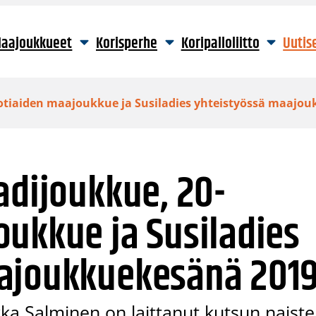
aajoukkueet
Korisperhe
Koripalloliitto
Uutis
uotiaiden maajoukkue ja Susiladies yhteistyössä maajo
adijoukkue, 20-
ukkue ja Susiladies
ajoukkuekesänä 201
ka Salminen on laittanut kutsun naist