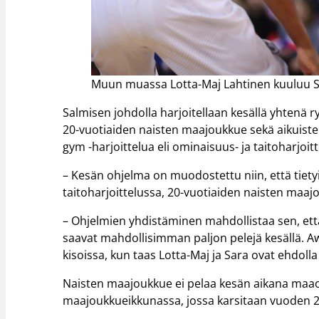
Muun muassa Lotta-Maj Lahtinen kuuluu Su
Salmisen johdolla harjoitellaan kesällä yhten
20-vuotiaiden naisten maajoukkue sekä aikuisten
gym -harjoittelua eli ominaisuus- ja taitoharjoitt
– Kesän ohjelma on muodostettu niin, että tiety
taitoharjoittelussa, 20-vuotiaiden naisten maa
– Ohjelmien yhdistäminen mahdollistaa sen, että
saavat mahdollisimman paljon pelejä kesällä. A
kisoissa, kun taas Lotta-Maj ja Sara ovat ehdolla
Naisten maajoukkue ei pelaa kesän aikana maaot
maajoukkueikkunassa, jossa karsitaan vuoden 2