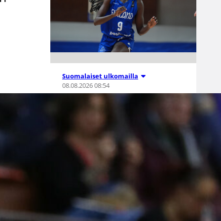
Suomalaiset ulkomailla
08.08.2026 08:54
Wingsille
tappio
Valkyriesia
vastaan –
Kuier neljä