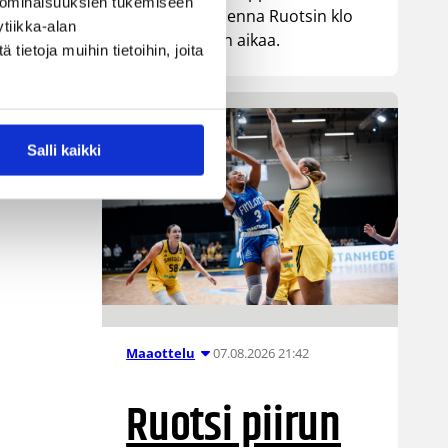
 ominaisuuksien tukemiseen
kohtaa huomenna Ruotsin klo
tiikka-alan
a
19.30 Suomen aikaa.
ietoja muihin tietoihin, joita
Salli kaikki
07.08.2026 21:42
Maaottelu
Ruotsi piirun