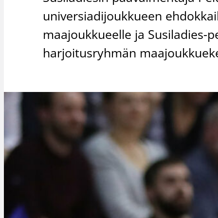
universiadijoukkueen ehdokkail
maajoukkueelle ja Susiladies-
harjoitusryhmän maajoukkueke