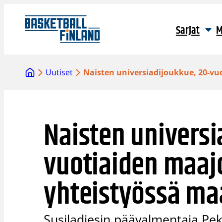
Siirry
sisältöön
Sarjat
M
Uutiset
Naisten universiadijoukkue, 20-v
Naisten universi
vuotiaiden maajo
yhteistyössä ma
Susiladiesin päävalmentaja Pek