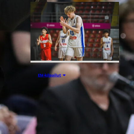
08.08.2026 00:37
EM-kilpailut
Suomen 16-
vuotiaat pojat
voittivat