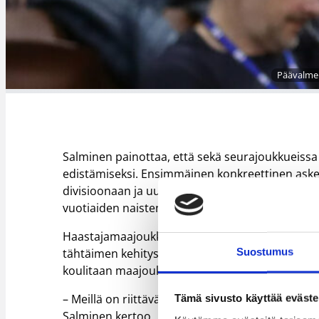
Päävalmen
Salminen painottaa, että sekä seurajoukkueissa 
edistämiseksi. Ensimmäinen konkreettinen askel
divisioonaan ja uusin askel on 20-vuotiaiden 
vuotiaiden naisten maajoukkue pelasi edellisen 
Haastajamaajoukkueen aktivoiminen universiadi
Suostumus
tähtäimen kehitysprojektia, jossa 1990-luvun lo
koulitaan maajoukkueen uuden sukupolven kulm
– Meillä on riittävä määrä laadukkaita pelaajia, 
Tämä sivusto käyttää eväste
Salminen kertoo.