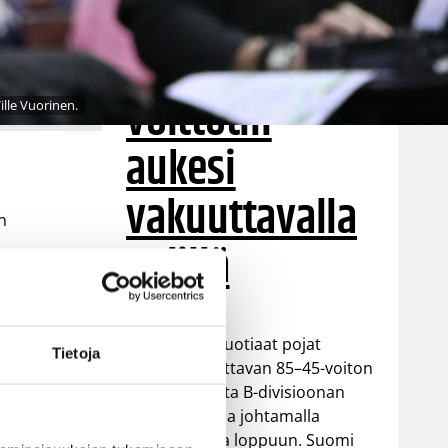
Luxemburgin
– EM-kisojen
voittotili
lle Vuorinen.
aukesi
vakuuttavalla
n
pelillä
Suomen 16-vuotiaat pojat
Tietoja
ottivat vakuuttavan 85–45-voiton
Luxemburgista B-divisioonan
EM-kilpailuissa johtamalla
ottelua alusta loppuun. Suomi