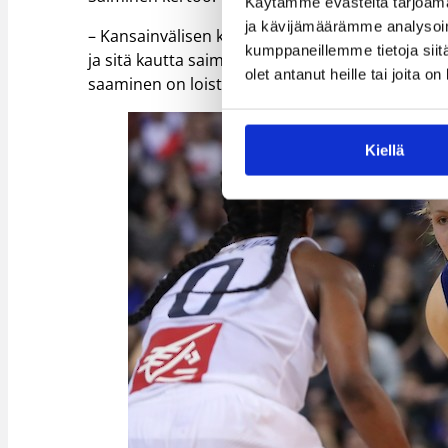
Käytämme evästeitä tarjoama
ja kävijämäärämme analysoim
– Kansainvälisen koriksen isoissa ympyröissä on 
kumppaneillemme tietoja siitä
ja sitä kautta saimme paikan. Meiltä löytyy unive
olet antanut heille tai joita o
saaminen on loistava juttu meidän tulevaisuude
Kiellä