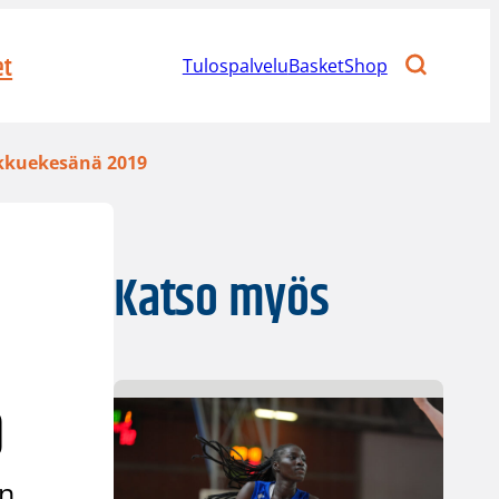
et
Tulospalvelu
BasketShop
ukkuekesänä 2019
Katso myös
9
en