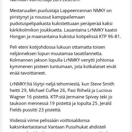
Mestaruuden puolustaja Lappeenrannan NMKY on
piristynyt ja noussut kamppailemaan
pudotuspelipaikasta kukistettuaan peräperää kaksi
kärkikolmikon joukkuetta. Lauantaina LrNMKY kaatoi
Hongan ja maanantaina kukistui kotipelissä KTP 96-81.
Peli eteni kotijohdossa lukuun ottamatta toisen
neljänneksen lopun muutamaa tasatilannetta.
Kolmannen jakson lopulla LrNMKY venytti johtonsa
kymmenen pisteen tuntumaan, jota kotkalaiset eivät
enää tavoittaneet.
LrNMKY:ltä löytyi neljä tehomiestä, kun Steve Smith
heitti 29, Michael Cuffee 26, Pasi Riihelä ja Lucious
Wagner 16 pistettä. KTP:stä Jermaine Spivey teki jo
taukoon mennessä 19 pistettä ja lopulta 25. Jerald
Fields pussitti 23 pistettä.
Viidessä viime pelissään voittosaldonsa
kaksinkertaistanut Vantaan Pussihukat ahdisteli