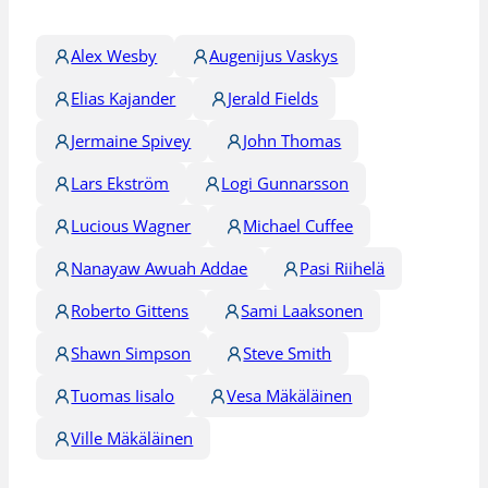
Alex Wesby
Augenijus Vaskys
Elias Kajander
Jerald Fields
Jermaine Spivey
John Thomas
Lars Ekström
Logi Gunnarsson
Lucious Wagner
Michael Cuffee
Nanayaw Awuah Addae
Pasi Riihelä
Roberto Gittens
Sami Laaksonen
Shawn Simpson
Steve Smith
Tuomas Iisalo
Vesa Mäkäläinen
Ville Mäkäläinen