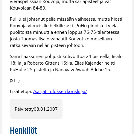
vieraspelissään Kouvoja, mutta sarjapisteet jäivät
Kouvolaan 84-80.
PuHu ei johtanut peliä missään vaiheessa, mutta hiosti
Kouvoja viimeisille hetkille asti. PuHu pinnisteli vielä
puolitoista minuuttia ennen loppua 76-75-tilanteessa,
josta Tuomas Iisalo vapautti Kouvot kolmosellaan
ratkaisevaan neljän pisteen johtoon.
Sami Laaksonen pohjusti kotivoittoa 24 pisteellä, Iisalo
18:lla ja Roberto Gittens 16:lla. Elias Kajander heitti
PuHulle 25 pistettä ja Nanayaw Awuah Addae 15.
(STT)
Lisätietoja:
/sarjat_tulokset/korisliiga/
Päivitetty
08.01.2007
Henkilöt