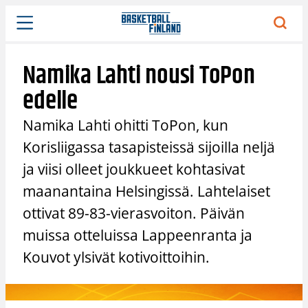
Siirry
sisältöön
Namika Lahti nousi ToPon
edelle
Namika Lahti ohitti ToPon, kun
Korisliigassa tasapisteissä sijoilla neljä
ja viisi olleet joukkueet kohtasivat
maanantaina Helsingissä. Lahtelaiset
ottivat 89-83-vierasvoiton. Päivän
muissa otteluissa Lappeenranta ja
Kouvot ylsivät kotivoittoihin.