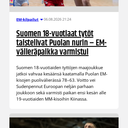
06.08.2026 21:24
EM-kilpailut
Suomen 18-vuotiaat tytöt
taistelivat Puolan nurin – EM-
välieräpaikka varmistui
Suomen 18-vuotiaiden tyttöjen maajoukkue
jatkoi vahvaa kesäänsä kaatamalla Puolan EM-
kisojen puolivälierässä 78–63. Voitto vei
Sudenpennut Euroopan neljän parhaan
joukkoon sekä varmisti paikan ensi kesän alle
19-vuotiaiden MM-kisoihin Kiinassa.