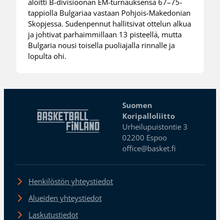
aloitti B-divisioonan EM-turnauksensa 67–75-
tappiolla Bulgariaa vastaan Pohjois-Makedonian
Skopjessa. Sudenpennut hallitsivat ottelun alkua
ja johtivat parhaimmillaan 13 pisteellä, mutta
Bulgaria nousi toisella puoliajalla rinnalle ja
lopulta ohi.
Suomen
Koripalloliitto
Urheilupuistontie 3
02200 Espoo
office@basket.fi
Henkilöstön yhteystiedot
Alueiden yhteystiedot
Laskutustiedot