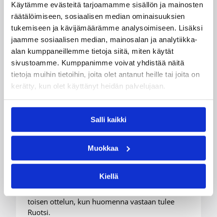
Käytämme evästeitä tarjoamamme sisällön ja mainosten
räätälöimiseen, sosiaalisen median ominaisuuksien
tukemiseen ja kävijämäärämme analysoimiseen. Lisäksi
jaamme sosiaalisen median, mainosalan ja analytiikka-
06.08.2026 21:44
alan kumppaneillemme tietoja siitä, miten käytät
Maaottelu
sivustoamme. Kumppanimme voivat yhdistää näitä
Susiladiesin puolustus rautaa
tietoja muihin tietoihin, joita olet antanut heille tai joita on
Tukholmassa –
kerätty, kun olet käyttänyt heidän palvelujaan.
harvinaislaatuinen voitto
Liettuasta
Salli kaikki
Susiladies nappasi harvinaislaatuisen voiton
Muokkaa
Liettuasta Tukholmassa pelatussa maaottelussa.
Susiladies voitti vakuuttavasti Liettuan 81-70
Kiellä
(48-36) Elina Aarnisalon 22 pisteen
johdattamana. Suomi pelaa Tukholmassa vielä
toisen ottelun, kun huomenna vastaan tulee
Ruotsi.