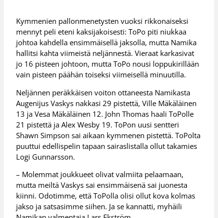
Kymmenien pallonmenetysten vuoksi rikkonaiseksi
mennyt peli eteni kaksijakoisesti: ToPo piti niukkaa
johtoa kahdella ensimmäisellä jaksolla, mutta Namika
hallitsi kahta viimeistä neljännestä. Vieraat karkasivat
jo 16 pisteen johtoon, mutta ToPo nousi loppukirillään
vain pisteen päähän toiseksi viimeisellä minuutilla.
Neljännen peräkkäisen voiton ottaneesta Namikasta
Augenijus Vaskys nakkasi 29 pistettä, Ville Mäkäläinen
13 ja Vesa Mäkäläinen 12. John Thomas haali ToPolle
21 pistettä ja Alex Wesby 19. ToPon uusi sentteri
Shawn Simpson sai aikaan kymmenen pistettä. ToPolta
puuttui edellispelin tapaan sairaslistalla ollut takamies
Logi Gunnarsson.
– Molemmat joukkueet olivat valmiita pelaamaan,
mutta meiltä Vaskys sai ensimmäisenä sai juonesta
kiinni. Odotimme, että ToPolla olisi ollut kova kolmas
jakso ja satsasimme siihen. Ja se kannatti, myhäili
Namikan valmentaja Lars Ekström.