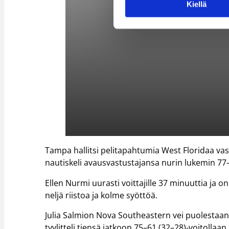
Kiellä
Tampa hallitsi pelitapahtumia West Floridaa vas
nautiskeli avausvastustajansa nurin lukemin 77–
Ellen Nurmi uurasti voittajille 37 minuuttia ja on
neljä riistoa ja kolme syöttöä.
Julia Salmion Nova Southeastern vei puolestaan 
tyylitteli tiensä jatkoon 75–61 (32–28)-voitollaan