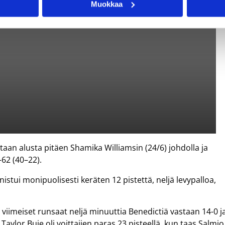
Muokkaa
taan alusta pitäen Shamika Williamsin (24/6) johdolla ja
62 (40–22).
nistui monipuolisesti keräten 12 pistettä, neljä levypalloa,
viimeiset runsaat neljä minuuttia Benedictiä vastaan 14-0 j
. Taylor Buie oli voittajien paras 23 pisteellä, kun taas Salmio