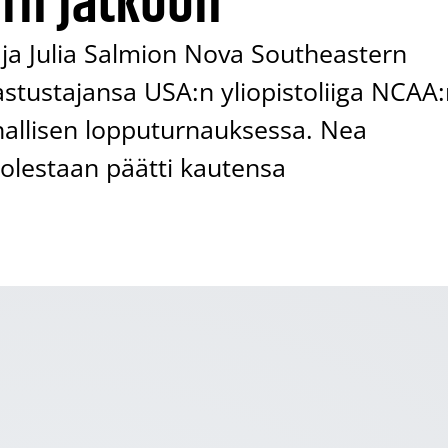
rn jatkoon
a Julia Salmion Nova Southeastern
astustajansa USA:n yliopistoliiga NCAA
nallisen lopputurnauksessa. Nea
olestaan päätti kautensa