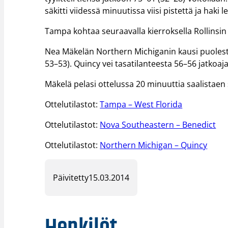
säkitti viidessä minuutissa viisi pistettä ja haki l
Tampa kohtaa seuraavalla kierroksella Rollinsin
Nea Mäkelän Northern Michiganin kausi puolest
53–53). Quincy vei tasatilanteesta 56–56 jatkoaj
Mäkelä pelasi ottelussa 20 minuuttia saalistaen se
Ottelutilastot:
Tampa – West Florida
Ottelutilastot:
Nova Southeastern – Benedict
Ottelutilastot:
Northern Michigan – Quincy
Päivitetty
15.03.2014