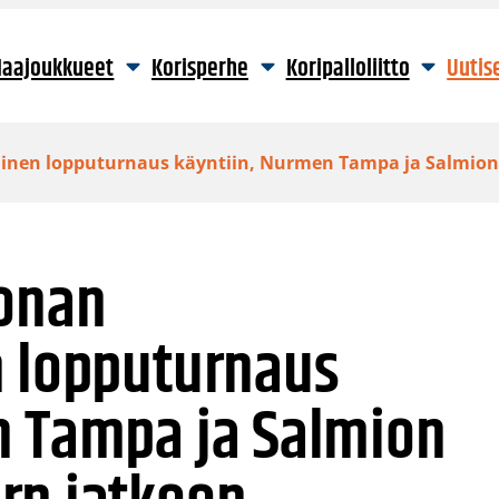
aajoukkueet
Korisperhe
Koripalloliitto
Uutis
linen lopputurnaus käyntiin, Nurmen Tampa ja Salmio
oonan
n lopputurnaus
n Tampa ja Salmion