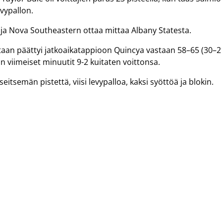
evypallon.
 ja Nova Southeastern ottaa mittaa Albany Statesta.
aan päättyi jatkoaikatappioon Quincya vastaan 58–65 (30–2
an viimeiset minuutit 9-2 kuitaten voittonsa.
itsemän pistettä, viisi levypalloa, kaksi syöttöä ja blokin.