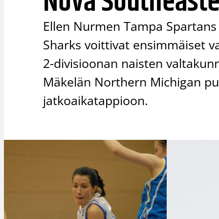
Nova Southeaste
Ellen Nurmen Tampa Spartans j
Sharks voittivat ensimmäiset v
2-divisioonan naisten valtakun
Mäkelän Northern Michigan pu
jatkoaikatappioon.