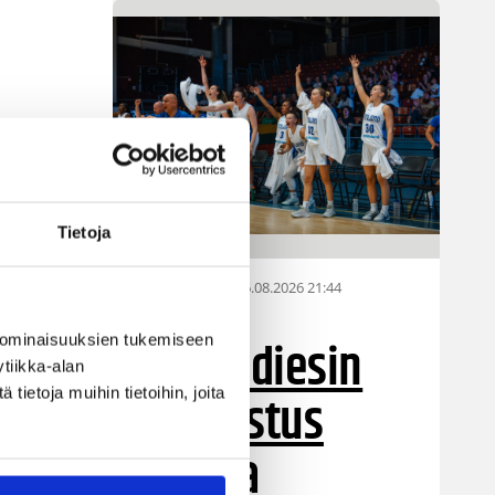
Tietoja
06.08.2026 21:44
Maaottelu
Susiladiesin
 ominaisuuksien tukemiseen
tiikka-alan
puolustus
ietoja muihin tietoihin, joita
rautaa