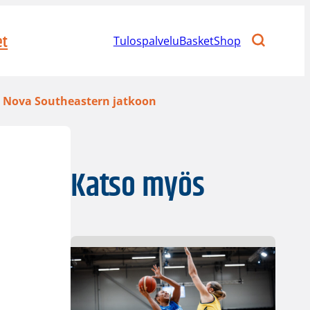
et
Tulospalvelu
BasketShop
n Nova Southeastern jatkoon
Katso myös