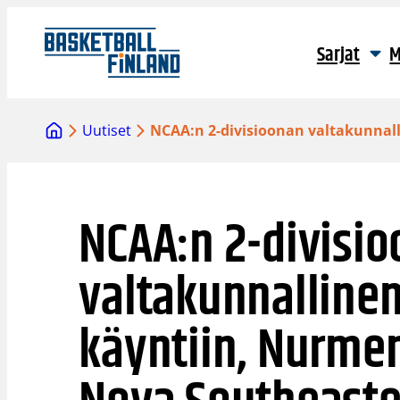
Siirry
sisältöön
Sarjat
M
Uutiset
NCAA:n 2-divisioonan valtakunnal
NCAA:n 2-divisi
valtakunnalline
käyntiin, Nurme