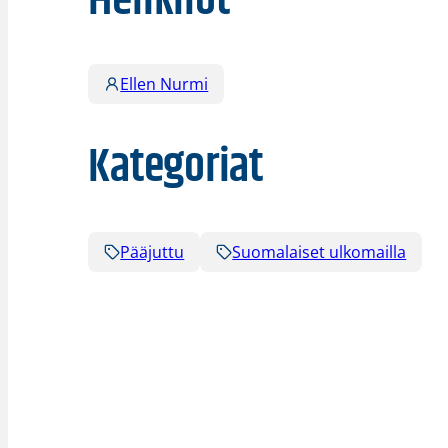
Henkilöt
Ellen Nurmi
Kategoriat
Pääjuttu
Suomalaiset ulkomailla