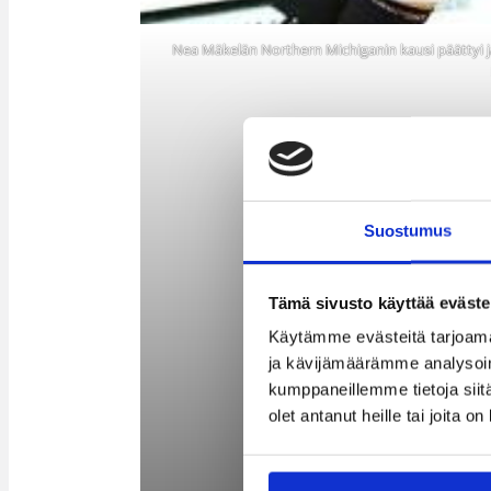
Nea Mäkelän Northern Michiganin kausi päättyi 
Suostumus
Tämä sivusto käyttää eväste
Käytämme evästeitä tarjoama
ja kävijämäärämme analysoim
kumppaneillemme tietoja siitä
olet antanut heille tai joita o