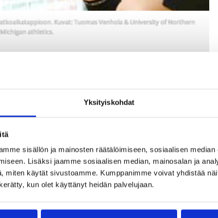
jatkoaikatappioon. Kuvat: Tuomas Venhola & University of Northern
Michigan athletics.
Yksityiskohdat
itä
mme sisällön ja mainosten räätälöimiseen, sosiaalisen median
iseen. Lisäksi jaamme sosiaalisen median, mainosalan ja analy
, miten käytät sivustoamme. Kumppanimme voivat yhdistää näitä t
n kerätty, kun olet käyttänyt heidän palvelujaan.