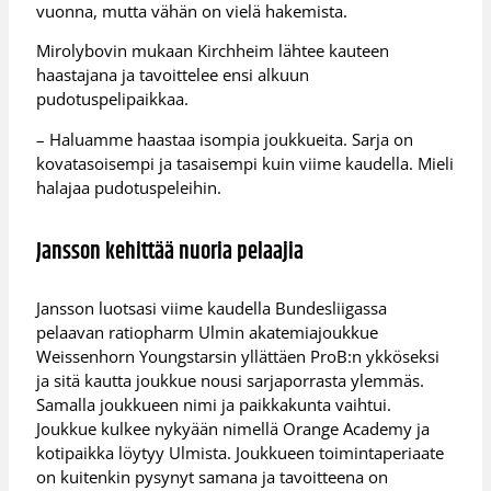
vuonna, mutta vähän on vielä hakemista.
Mirolybovin mukaan Kirchheim lähtee kauteen
haastajana ja tavoittelee ensi alkuun
pudotuspelipaikkaa.
– Haluamme haastaa isompia joukkueita. Sarja on
kovatasoisempi ja tasaisempi kuin viime kaudella. Mieli
halajaa pudotuspeleihin.
Jansson kehittää nuoria pelaajia
Jansson luotsasi viime kaudella Bundesliigassa
pelaavan ratiopharm Ulmin akatemiajoukkue
Weissenhorn Youngstarsin yllättäen ProB:n ykköseksi
ja sitä kautta joukkue nousi sarjaporrasta ylemmäs.
Samalla joukkueen nimi ja paikkakunta vaihtui.
Joukkue kulkee nykyään nimellä Orange Academy ja
kotipaikka löytyy Ulmista. Joukkueen toimintaperiaate
on kuitenkin pysynyt samana ja tavoitteena on