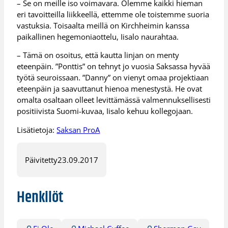
– Se on meille iso voimavara. Olemme kaikki hieman
eri tavoitteilla liikkeellä, ettemme ole toistemme suoria
vastuksia. Toisaalta meillä on Kirchheimin kanssa
paikallinen hegemoniaottelu, Iisalo naurahtaa.
– Tämä on osoitus, että kautta linjan on menty
eteenpäin. ”Ponttis” on tehnyt jo vuosia Saksassa hyvää
työtä seuroissaan. ”Danny” on vienyt omaa projektiaan
eteenpäin ja saavuttanut hienoa menestystä. He ovat
omalta osaltaan olleet levittämässä valmennuksellisesti
positiivista Suomi-kuvaa, Iisalo kehuu kollegojaan.
Lisätietoja:
Saksan ProA
Päivitetty
23.09.2017
Henkilöt