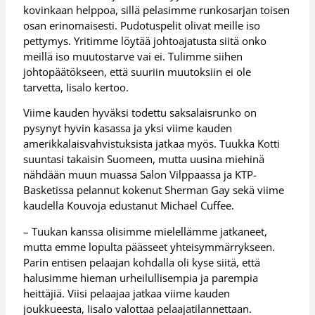
kovinkaan helppoa, sillä pelasimme runkosarjan toisen
osan erinomaisesti. Pudotuspelit olivat meille iso
pettymys. Yritimme löytää johtoajatusta siitä onko
meillä iso muutostarve vai ei. Tulimme siihen
johtopäätökseen, että suuriin muutoksiin ei ole
tarvetta, Iisalo kertoo.
Viime kauden hyväksi todettu saksalaisrunko on
pysynyt hyvin kasassa ja yksi viime kauden
amerikkalaisvahvistuksista jatkaa myös. Tuukka Kotti
suuntasi takaisin Suomeen, mutta uusina miehinä
nähdään muun muassa Salon Vilppaassa ja KTP-
Basketissa pelannut kokenut Sherman Gay sekä viime
kaudella Kouvoja edustanut Michael Cuffee.
– Tuukan kanssa olisimme mielellämme jatkaneet,
mutta emme lopulta päässeet yhteisymmärrykseen.
Parin entisen pelaajan kohdalla oli kyse siitä, että
halusimme hieman urheilullisempia ja parempia
heittäjiä. Viisi pelaajaa jatkaa viime kauden
joukkueesta, Iisalo valottaa pelaajatilannettaan.