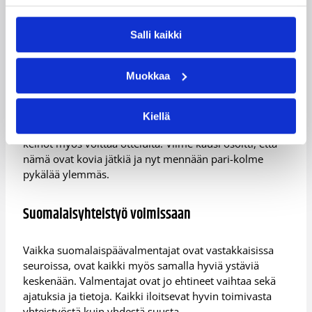
pelaajia. On mielenkiintoista nähdä miten viime
kauden runkopelaajat ottavat askeleen ProA:ssa.
Salli kaikki
Janssonin joukkue pääsee lähtemään sikäli
paineettomasta lähtötilanteesta kauteen, sillä
tulostavoitteita ei ole.
Muokkaa
– Lähdemme kliseisesti peli kerrallaan emmekä voi
oikein muuta. Kauden edetessä yritämme löytää aseita
Kiellä
ja sen standardin missä ProA:ssa mennään ja keksiä
keinot myös voittaa otteluita. Viime kausi osoitti, että
nämä ovat kovia jätkiä ja nyt mennään pari-kolme
pykälää ylemmäs.
Suomalaisyhteistyö voimissaan
Vaikka suomalaispäävalmentajat ovat vastakkaisissa
seuroissa, ovat kaikki myös samalla hyviä ystäviä
keskenään. Valmentajat ovat jo ehtineet vaihtaa sekä
ajatuksia ja tietoja. Kaikki iloitsevat hyvin toimivasta
yhteistyöstä kuin yhdestä suusta.