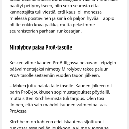
päättyi pettymykseen, niin sekä seurasta että
kannattajilta tuli viestiä, että kausi oli monessa
mielessä positiivinen ja siinä oli paljon hyvää. Tappio
oli tietenkin kova paikka, mutta pelasimme
seurahistorian parhaan runkosarjan.
Mirolybov palaa ProA-tasolle
Kesken viime kauden ProB-liigassa pelaavan Leipzigin
päävalmentajaksi nimetty Mirolybov tekee paluun
ProA-tasolle seitsemän vuoden tauon jälkeen.
– Makea juttu palata tälle tasolle. Kauden jälkeen oli
parin ProB-joukkueen sopimustarjoukset pöydällä,
mutta sitten Kirchheimista tuli tarjous. Olen tosi
iloinen, että sain mahdollisuuden valmentaa taas
ProA:ssa.
Kirchheim on kahtena edelliskautena sijoittunut
runkosarjassa neljän joukkoon ja viime vuonna se