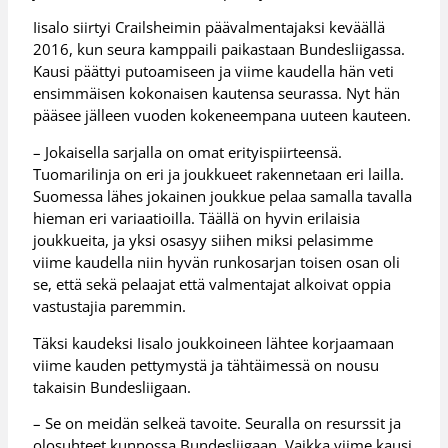
Iisalo siirtyi Crailsheimin päävalmentajaksi keväällä
2016, kun seura kamppaili paikastaan Bundesliigassa.
Kausi päättyi putoamiseen ja viime kaudella hän veti
ensimmäisen kokonaisen kautensa seurassa. Nyt hän
pääsee jälleen vuoden kokeneempana uuteen kauteen.
– Jokaisella sarjalla on omat erityispiirteensä.
Tuomarilinja on eri ja joukkueet rakennetaan eri lailla.
Suomessa lähes jokainen joukkue pelaa samalla tavalla
hieman eri variaatioilla. Täällä on hyvin erilaisia
joukkueita, ja yksi osasyy siihen miksi pelasimme
viime kaudella niin hyvän runkosarjan toisen osan oli
se, että sekä pelaajat että valmentajat alkoivat oppia
vastustajia paremmin.
Täksi kaudeksi Iisalo joukkoineen lähtee korjaamaan
viime kauden pettymystä ja tähtäimessä on nousu
takaisin Bundesliigaan.
– Se on meidän selkeä tavoite. Seuralla on resurssit ja
olosuhteet kunnossa Bundesliigaan. Vaikka viime kausi