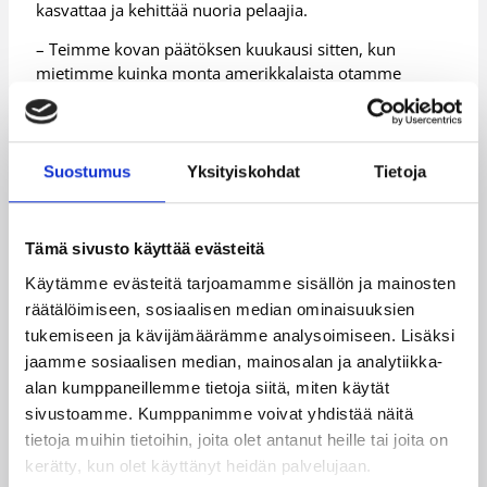
kasvattaa ja kehittää nuoria pelaajia.
– Teimme kovan päätöksen kuukausi sitten, kun
mietimme kuinka monta amerikkalaista otamme
joukkueeseen. Manageri sanoi, että jos joukkueessa on
yksikin amerikkalainen, niin hän pelaa 30 minuuttia ja
ottaa joka kolmannen heiton. Mieluummin annamme
ne meidän nuorille, Jansson paljastaa.
Suostumus
Yksityiskohdat
Tietoja
Joukkue koostuu pääasiassa vuosituhannen molemmin
puolin syntyneistä pelaajista. Jansson odottaakin
Tämä sivusto käyttää evästeitä
mielenkiinnolla miten nuoret pelaajat pystyvät
vastamaan ProA-sarjan asettamaan vaativaan
Käytämme evästeitä tarjoamamme sisällön ja mainosten
haasteeseen.
räätälöimiseen, sosiaalisen median ominaisuuksien
tukemiseen ja kävijämäärämme analysoimiseen. Lisäksi
– Meillä on vieläkin nuorempi joukkue kuin viime
jaamme sosiaalisen median, mainosalan ja analytiikka-
kaudella, sillä meiltä lähti muutama 1997 syntynyt
alan kumppaneillemme tietoja siitä, miten käytät
opiskelujen perässä muualle. Kaudesta tulee kiehtova,
sivustoamme. Kumppanimme voivat yhdistää näitä
mutta samalla vanhenen päävalmentajan paikalla taas
seitsemän vuotta. On kuitenkin hienoa, että pysymme
tietoja muihin tietoihin, joita olet antanut heille tai joita on
missiossamme ja meidän tehtävä on vaalia nuoria
kerätty, kun olet käyttänyt heidän palvelujaan.