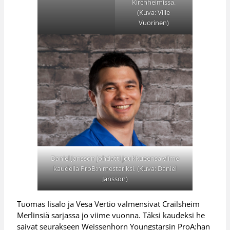
Kirchheimissa.
(Kuva: Ville
Vuorinen)
Daniel Jansson johdatti joukkueensa viime
kaudella ProB:n mestariksi. (Kuva: Daniel
Jansson)
Tuomas Iisalo ja Vesa Vertio valmensivat Crailsheim
Merlinsiä sarjassa jo viime vuonna. Täksi kaudeksi he
saivat seurakseen Weissenhorn Youngstarsin ProA:han