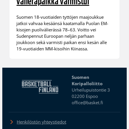
välieräpaikka varmistui
Suomen 18-vuotiaiden tyttöjen maajoukkue
jatkoi vahvaa kesäänsä kaatamalla Puolan EM-
kisojen puolivälierässä 78–63. Voitto vei
Sudenpennut Euroopan neljän parhaan
joukkoon sekä varmisti paikan ensi kesän alle
19-vuotiaiden MM-kisoihin Kiinassa.
Suomen
Koripalloliitto
Urheilupuistontie 3
02200 Espoo
office@basket.fi
Henkilöstön yhteystiedot