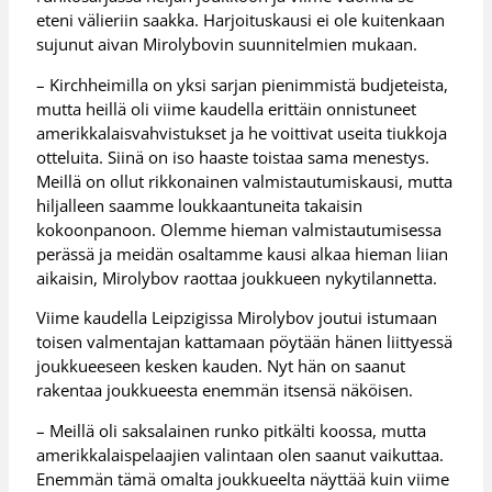
eteni välieriin saakka. Harjoituskausi ei ole kuitenkaan
sujunut aivan Mirolybovin suunnitelmien mukaan.
– Kirchheimilla on yksi sarjan pienimmistä budjeteista,
mutta heillä oli viime kaudella erittäin onnistuneet
amerikkalaisvahvistukset ja he voittivat useita tiukkoja
otteluita. Siinä on iso haaste toistaa sama menestys.
Meillä on ollut rikkonainen valmistautumiskausi, mutta
hiljalleen saamme loukkaantuneita takaisin
kokoonpanoon. Olemme hieman valmistautumisessa
perässä ja meidän osaltamme kausi alkaa hieman liian
aikaisin, Mirolybov raottaa joukkueen nykytilannetta.
Viime kaudella Leipzigissa Mirolybov joutui istumaan
toisen valmentajan kattamaan pöytään hänen liittyessä
joukkueeseen kesken kauden. Nyt hän on saanut
rakentaa joukkueesta enemmän itsensä näköisen.
– Meillä oli saksalainen runko pitkälti koossa, mutta
amerikkalaispelaajien valintaan olen saanut vaikuttaa.
Enemmän tämä omalta joukkueelta näyttää kuin viime