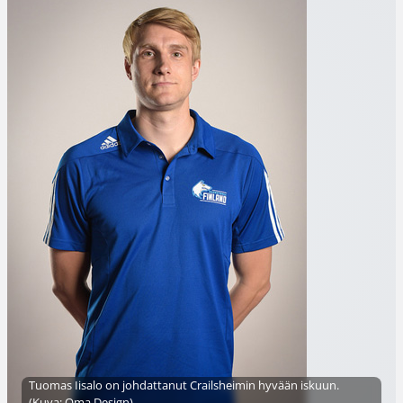
Tuomas Iisalo on johdattanut Crailsheimin hyvään iskuun.
(Kuva: Oma Design)