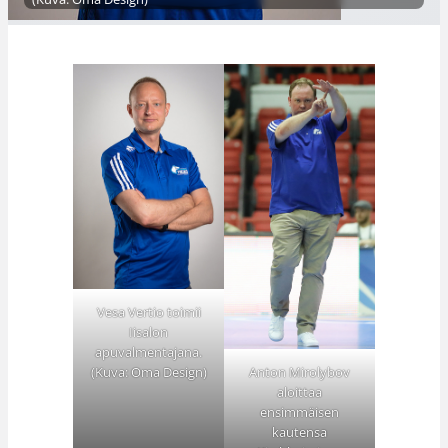
Vesa Vertio toimii
Iisalon
apuvalmentajana.
(Kuva: Oma Design)
Anton Mirolybov
aloittaa
ensimmäisen
kautensa