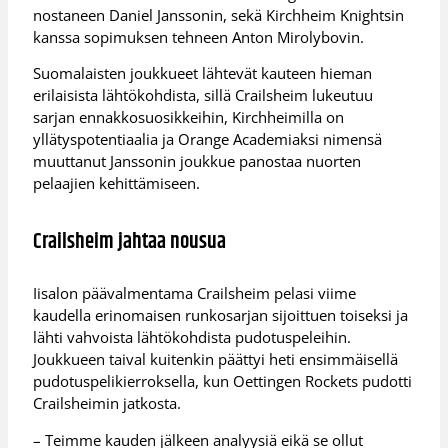
nostaneen Daniel Janssonin, sekä Kirchheim Knightsin
kanssa sopimuksen tehneen Anton Mirolybovin.
Suomalaisten joukkueet lähtevät kauteen hieman
erilaisista lähtökohdista, sillä Crailsheim lukeutuu
sarjan ennakkosuosikkeihin, Kirchheimilla on
yllätyspotentiaalia ja Orange Academiaksi nimensä
muuttanut Janssonin joukkue panostaa nuorten
pelaajien kehittämiseen.
Crailsheim jahtaa nousua
Iisalon päävalmentama Crailsheim pelasi viime
kaudella erinomaisen runkosarjan sijoittuen toiseksi ja
lähti vahvoista lähtökohdista pudotuspeleihin.
Joukkueen taival kuitenkin päättyi heti ensimmäisellä
pudotuspelikierroksella, kun Oettingen Rockets pudotti
Crailsheimin jatkosta.
– Teimme kauden jälkeen analyysiä eikä se ollut