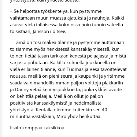
– Se helpottaa työskentelyä, kun pystymme
vaihtamaan muun muassa ajatuksia ja nauhoja. Kaikki
asuvat vielä tällaisessa kolmiossa noin tunnin säteellä
toisistaan, Jansson iloitsee.
– Tämä on tosi makea tilanne ja pystymme auttamaan
toisiamme myös henkisessä kanssakäymisessä, kun
toinen tietää tasan tarkkaan kenestä pelaajasta ja mistä
sarjasta puhutaan. Kaikilla kolmella joukkueella on
vielä erilainen tilanne, kun Tuomas ja Vesa tavoittelevat
nousua, meillä on pieni seura ja kaupunki ja yritämme
saada vain mahdollisimman paljon voittoja plakkariin
ja Danny vetää kehitysjoukkuetta, jonka ykköstavoite
on kehittää pelaajia. Meillä on ollut jo paljon
positiivista kanssakäymistä ja hedelmällistä
yhteistyötä. Kentällä olemme kuitenkin sen 40
minuuttia vastakkain, Mirolybov hehkuttaa.
Iisalo komppaa kaksikkoa.