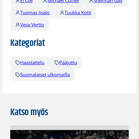
Ei Ole
Michael Cuffee
Sherman Gay
Tuomas Iisalo
Tuukka Kotti
Vesa Vertio
Kategoriat
Haastattelu
Pääjuttu
Suomalaiset ulkomailla
Katso myös