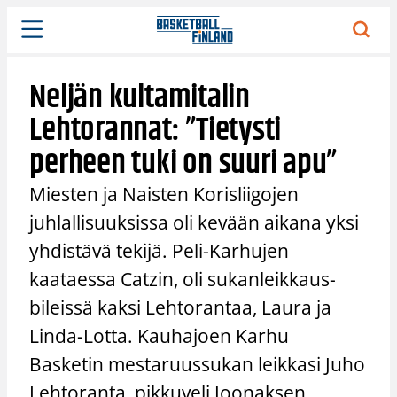
Siirry
sisältöön
Neljän kultamitalin
Lehtorannat: ”Tietysti
perheen tuki on suuri apu”
Miesten ja Naisten Korisliigojen
juhlallisuuksissa oli kevään aikana yksi
yhdistävä tekijä. Peli-Karhujen
kaataessa Catzin, oli sukanleikkaus-
bileissä kaksi Lehtorantaa, Laura ja
Linda-Lotta. Kauhajoen Karhu
Basketin mestaruussukan leikkasi Juho
Lehtoranta, pikkuveli Joonaksen