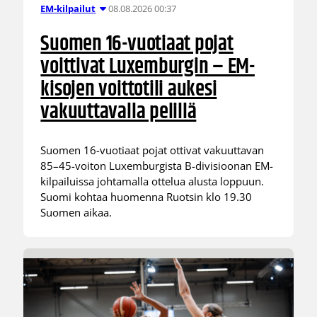
08.08.2026 00:37
EM-kilpailut
Suomen 16-vuotiaat pojat
voittivat Luxemburgin – EM-
kisojen voittotili aukesi
vakuuttavalla pelillä
Suomen 16-vuotiaat pojat ottivat vakuuttavan
85–45-voiton Luxemburgista B-divisioonan EM-
kilpailuissa johtamalla ottelua alusta loppuun.
Suomi kohtaa huomenna Ruotsin klo 19.30
Suomen aikaa.