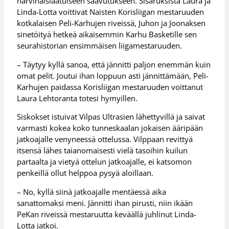
harvinaislaatuiseen saavutukseen. Sisaruksista Laura ja
Linda-Lotta voittivat Naisten Korisliigan mestaruuden
kotkalaisen Peli-Karhujen riveissä, Juhon ja Joonaksen
sinetöityä hetkeä aikaisemmin Karhu Basketille sen
seurahistorian ensimmäisen liigamestaruuden.
– Täytyy kyllä sanoa, että jännitti paljon enemmän kuin
omat pelit. Joutui ihan loppuun asti jännittämään, Peli-
Karhujen paidassa Korisliigan mestaruuden voittanut
Laura Lehtoranta totesi hymyillen.
Siskokset istuivat Vilpas Ultrasien lähettyvillä ja saivat
varmasti kokea koko tunneskaalan jokaisen ääripään
jatkoajalle venyneessä ottelussa. Vilppaan revittyä
itsensä lähes taianomaisesti vielä tasoihin kuilun
partaalta ja vietyä ottelun jatkoajalle, ei katsomon
penkeillä ollut helppoa pysyä aloillaan.
– No, kyllä siinä jatkoajalle mentäessä aika
sanattomaksi meni. Jännitti ihan pirusti, niin ikään
PeKan riveissä mestaruutta keväällä juhlinut Linda-
Lotta jatkoi.