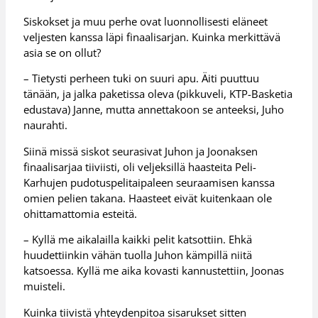
Siskokset ja muu perhe ovat luonnollisesti eläneet
veljesten kanssa läpi finaalisarjan. Kuinka merkittävä
asia se on ollut?
– Tietysti perheen tuki on suuri apu. Äiti puuttuu
tänään, ja jalka paketissa oleva (pikkuveli, KTP-Basketia
edustava) Janne, mutta annettakoon se anteeksi, Juho
naurahti.
Siinä missä siskot seurasivat Juhon ja Joonaksen
finaalisarjaa tiiviisti, oli veljeksillä haasteita Peli-
Karhujen pudotuspelitaipaleen seuraamisen kanssa
omien pelien takana. Haasteet eivät kuitenkaan ole
ohittamattomia esteitä.
– Kyllä me aikalailla kaikki pelit katsottiin. Ehkä
huudettiinkin vähän tuolla Juhon kämpillä niitä
katsoessa. Kyllä me aika kovasti kannustettiin, Joonas
muisteli.
Kuinka tiivistä yhteydenpitoa sisarukset sitten