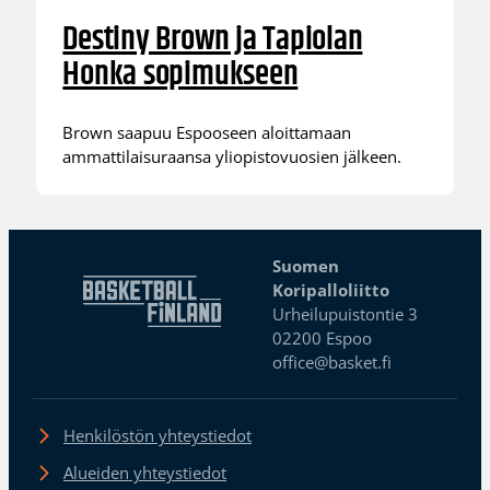
Destiny Brown ja Tapiolan
Honka sopimukseen
Brown saapuu Espooseen aloittamaan
ammattilaisuraansa yliopistovuosien jälkeen.
Suomen
Koripalloliitto
Urheilupuistontie 3
02200 Espoo
office@basket.fi
Henkilöstön yhteystiedot
Alueiden yhteystiedot