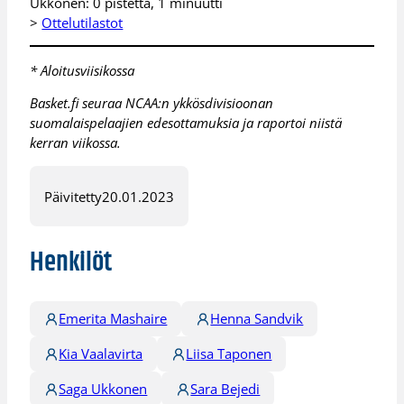
Ukkonen: 0 pistettä, 1 minuutti
>
Ottelutilastot
* Aloitusviisikossa
Basket.fi seuraa NCAA:n ykkösdivisioonan
suomalaispelaajien edesottamuksia ja raportoi niistä
kerran viikossa.
Päivitetty
20.01.2023
Henkilöt
Emerita Mashaire
Henna Sandvik
Kia Vaalavirta
Liisa Taponen
Saga Ukkonen
Sara Bejedi