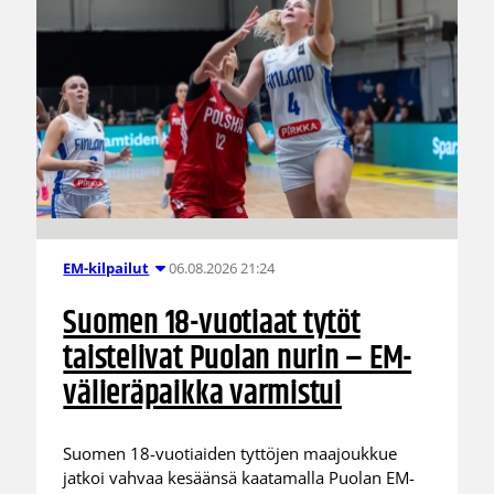
06.08.2026 21:24
EM-kilpailut
Suomen 18-vuotiaat tytöt
taistelivat Puolan nurin – EM-
välieräpaikka varmistui
Suomen 18-vuotiaiden tyttöjen maajoukkue
jatkoi vahvaa kesäänsä kaatamalla Puolan EM-