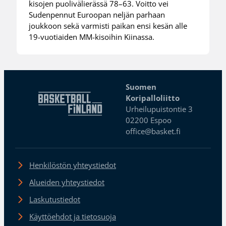
kisojen puolivälierässä 78–63. Voitto vei
Sudenpennut Euroopan neljän parhaan
joukkoon sekä varmisti paikan ensi kesän alle
19-vuotiaiden MM-kisoihin Kiinassa.
Suomen
Koripalloliitto
Urheilupuistontie 3
02200 Espoo
office@basket.fi
Henkilöstön yhteystiedot
Alueiden yhteystiedot
Laskutustiedot
Käyttöehdot ja tietosuoja