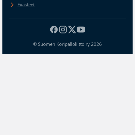
Evästeet
© Suomen Koripalloliitto ry 2026