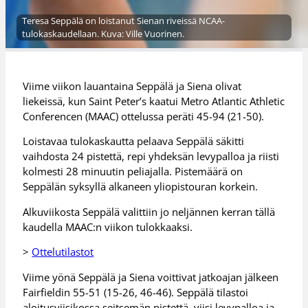
Teresa Seppälä on loistanut Sienan riveissä NCAA-
tulokaskaudellaan. Kuva: Ville Vuorinen.
Viime viikon lauantaina Seppälä ja Siena olivat
liekeissä, kun Saint Peter’s kaatui Metro Atlantic Athletic
Conferencen (MAAC) ottelussa peräti 45-94 (21-50).
Loistavaa tulokaskautta pelaava Seppälä säkitti
vaihdosta 24 pistettä, repi yhdeksän levypalloa ja riisti
kolmesti 28 minuutin peliajalla. Pistemäärä on
Seppälän syksyllä alkaneen yliopistouran korkein.
Alkuviikosta Seppälä valittiin jo neljännen kerran tällä
kaudella MAAC:n viikon tulokkaaksi.
>
Ottelutilastot
Viime yönä Seppälä ja Siena voittivat jatkoajan jälkeen
Fairfieldin 55-51 (15-26, 46-46). Seppälä tilastoi
aloitusviisikossa seitsemän pistettä, viisi levypalloa ja