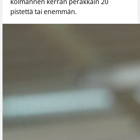
kolmannen kerran peräkkäin 20
pistettä tai enemmän.