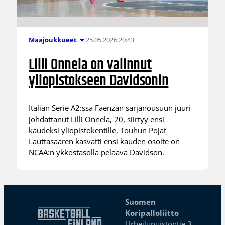
25.05.2026 20:43
Maajoukkueet
Lilli Onnela on valinnut
yliopistokseen Davidsonin
Italian Serie A2:ssa Faenzan sarjanousuun juuri
johdattanut Lilli Onnela, 20, siirtyy ensi
kaudeksi yliopistokentille. Touhun Pojat
Lauttasaaren kasvatti ensi kauden osoite on
NCAA:n ykköstasolla pelaava Davidson.
Suomen
Koripalloliitto
Urheilupuistontie 3