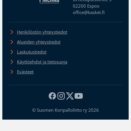
02200 Espoo
office@basket.fi
Henkilöstön yhteystiedot
Alueiden yhteystiedot
Laskutustiedot
Käyttöehdot ja tietosuoja
Evästeet
© Suomen Koripalloliitto ry 2026