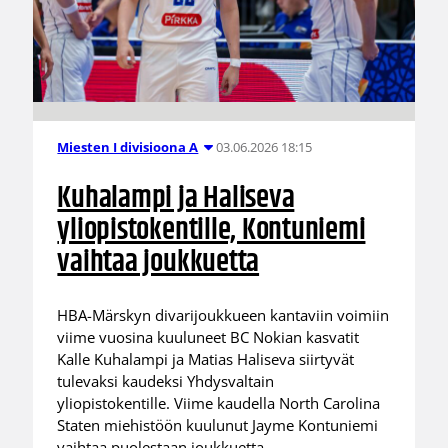
03.06.2026 18:15
Miesten I divisioona A
Kuhalampi ja Haliseva
yliopistokentille, Kontuniemi
vaihtaa joukkuetta
HBA-Märskyn divarijoukkueen kantaviin voimiin
viime vuosina kuuluneet BC Nokian kasvatit
Kalle Kuhalampi ja Matias Haliseva siirtyvät
tulevaksi kaudeksi Yhdysvaltain
yliopistokentille. Viime kaudella North Carolina
Staten miehistöön kuulunut Jayme Kontuniemi
vaihtaa puolestaan joukkuetta.