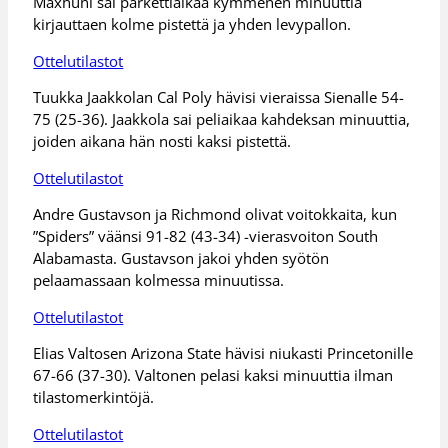
Maxhuni sai parkettiaikaa kymmenen minuuttia
kirjauttaen kolme pistettä ja yhden levypallon.
Ottelutilastot
Tuukka Jaakkolan Cal Poly hävisi vieraissa Sienalle 54-
75 (25-36). Jaakkola sai peliaikaa kahdeksan minuuttia,
joiden aikana hän nosti kaksi pistettä.
Ottelutilastot
Andre Gustavson ja Richmond olivat voitokkaita, kun
”Spiders” väänsi 91-82 (43-34) -vierasvoiton South
Alabamasta. Gustavson jakoi yhden syötön
pelaamassaan kolmessa minuutissa.
Ottelutilastot
Elias Valtosen Arizona State hävisi niukasti Princetonille
67-66 (37-30). Valtonen pelasi kaksi minuuttia ilman
tilastomerkintöjä.
Ottelutilastot