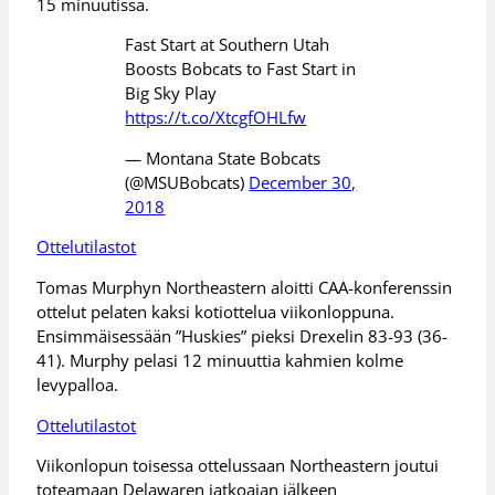
15 minuutissa.
Fast Start at Southern Utah
Boosts Bobcats to Fast Start in
Big Sky Play
https://t.co/XtcgfOHLfw
— Montana State Bobcats
(@MSUBobcats)
December 30,
2018
Ottelutilastot
Tomas Murphyn Northeastern aloitti CAA-konferenssin
ottelut pelaten kaksi kotiottelua viikonloppuna.
Ensimmäisessään ”Huskies” pieksi Drexelin 83-93 (36-
41). Murphy pelasi 12 minuuttia kahmien kolme
levypalloa.
Ottelutilastot
Viikonlopun toisessa ottelussaan Northeastern joutui
toteamaan Delawaren jatkoajan jälkeen