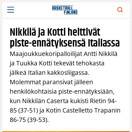
Siirry
sisältöön
Nikkilä ja Kotti heittivät
piste-ennätyksensä Italiassa
Maajoukkuekoripalloilijat Antti Nikkilä
ja Tuukka Kotti tekevät tehokasta
jälkeä Italian kakkosliigassa.
Molemmat paransivat jälleen
henkilökohtaisia piste-ennätyksiään,
kun Nikkilän Caserta kukisti Rietin 94-
85 (37-51) ja Kotin Castelletto Trapanin
86-75 (39-53).