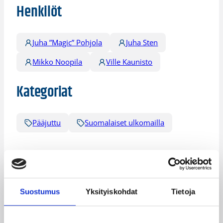
Henkilöt
Juha ”Magic” Pohjola
Juha Sten
Mikko Noopila
Ville Kaunisto
Kategoriat
Pääjuttu
Suomalaiset ulkomailla
Katso myös
Suostumus
Yksityiskohdat
Tietoja