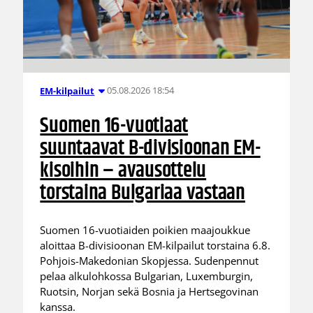
05.08.2026 18:54
EM-kilpailut
Suomen 16-vuotiaat
suuntaavat B-divisioonan EM-
kisoihin – avausottelu
torstaina Bulgariaa vastaan
Suomen 16-vuotiaiden poikien maajoukkue
aloittaa B-divisioonan EM-kilpailut torstaina 6.8.
Pohjois-Makedonian Skopjessa. Sudenpennut
pelaa alkulohkossa Bulgarian, Luxemburgin,
Ruotsin, Norjan sekä Bosnia ja Hertsegovinan
kanssa.