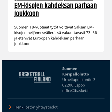
EM-kisojen kahdeksan parhaan
joukkoon
Suomen 18-vuotiaat tytöt voittivat Saksan EM-
kisojen neljännesvälierässä vakuuttavasti 73–56
ja etenivät Euroopan kahdeksan parhaan
joukkoon.
Suomen
Koripalloliitto
Urheilupuistontie 3
02200 Espoo
office@basket.fi
Henkilöstön yhteystiedot