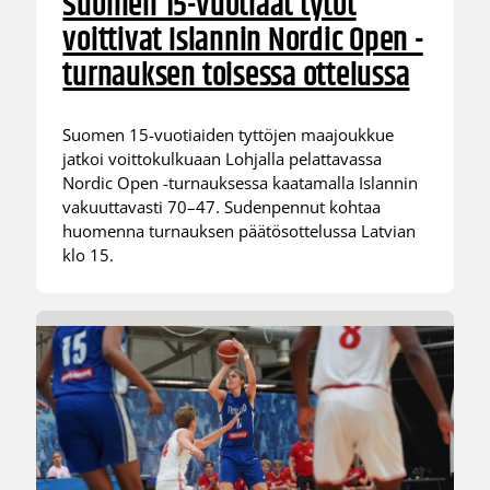
Suomen 15-vuotiaat tytöt
voittivat Islannin Nordic Open -
turnauksen toisessa ottelussa
Suomen 15-vuotiaiden tyttöjen maajoukkue
jatkoi voittokulkuaan Lohjalla pelattavassa
Nordic Open -turnauksessa kaatamalla Islannin
vakuuttavasti 70–47. Sudenpennut kohtaa
huomenna turnauksen päätösottelussa Latvian
klo 15.