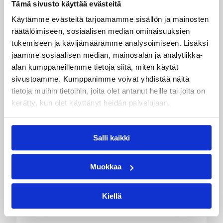
Tämä sivusto käyttää evästeitä
Käytämme evästeitä tarjoamamme sisällön ja mainosten
räätälöimiseen, sosiaalisen median ominaisuuksien
tukemiseen ja kävijämäärämme analysoimiseen. Lisäksi
jaamme sosiaalisen median, mainosalan ja analytiikka-
alan kumppaneillemme tietoja siitä, miten käytät
sivustoamme. Kumppanimme voivat yhdistää näitä
tietoja muihin tietoihin, joita olet antanut heille tai joita on
kerätty, kun olet käyttänyt heidän palvelujaan.
Salli kaikki
06.08.2026 09:16
Suomalaiset ulkomailla
Mystics nousi 20 pisteen takaa
Muokkaa
voittoon Wingsiä vastaan –
Kiellä
Kuier viisi pistettä