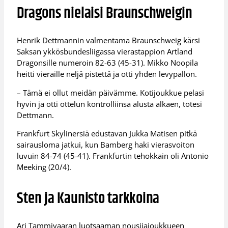
Dragons nielaisi Braunschweigin
Henrik Dettmannin valmentama Braunschweig kärsi
Saksan ykkösbundesliigassa vierastappion Artland
Dragonsille numeroin 82-63 (45-31). Mikko Noopila
heitti vieraille neljä pistettä ja otti yhden levypallon.
– Tämä ei ollut meidän päivämme. Kotijoukkue pelasi
hyvin ja otti ottelun kontrolliinsa alusta alkaen, totesi
Dettmann.
Frankfurt Skylinersiä edustavan Jukka Matisen pitkä
sairausloma jatkui, kun Bamberg haki vierasvoiton
luvuin 84-74 (45-41). Frankfurtin tehokkain oli Antonio
Meeking (20/4).
Sten ja Kaunisto tarkkoina
Ari Tammivaaran luotsaaman nousijajoukkueen