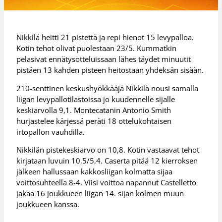
Nikkilä heitti 21 pistettä ja repi hienot 15 levypalloa.
Kotin tehot olivat puolestaan 23/5. Kummatkin
pelasivat ennätysotteluissaan lähes täydet minuutit
pistäen 13 kahden pisteen heitostaan yhdeksän sisään.
210-senttinen keskushyökkääjä Nikkilä nousi samalla
liigan levypallotilastoissa jo kuudennelle sijalle
keskiarvolla 9,1. Montecatanin Antonio Smith
hurjastelee kärjessä peräti 18 ottelukohtaisen
irtopallon vauhdilla.
Nikkilän pistekeskiarvo on 10,8. Kotin vastaavat tehot
kirjataan luvuin 10,5/5,4. Caserta pitää 12 kierroksen
jälkeen hallussaan kakkosliigan kolmatta sijaa
voittosuhteella 8-4. Viisi voittoa napannut Castelletto
jakaa 16 joukkueen liigan 14. sijan kolmen muun
joukkueen kanssa.