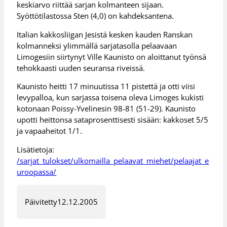
keskiarvo riittää sarjan kolmanteen sijaan.
Syöttötilastossa Sten (4,0) on kahdeksantena.
Italian kakkosliigan Jesistä kesken kauden Ranskan
kolmanneksi ylimmällä sarjatasolla pelaavaan
Limogesiin siirtynyt Ville Kaunisto on aloittanut työnsä
tehokkaasti uuden seuransa riveissä.
Kaunisto heitti 17 minuutissa 11 pistettä ja otti viisi
levypalloa, kun sarjassa toisena oleva Limoges kukisti
kotonaan Poissy-Yvelinesin 98-81 (51-29). Kaunisto
upotti heittonsa sataprosenttisesti sisään: kakkoset 5/5
ja vapaaheitot 1/1.
Lisätietoja:
/sarjat_tulokset/ulkomailla_pelaavat_miehet/pelaajat_e
uroopassa/
Päivitetty
12.12.2005