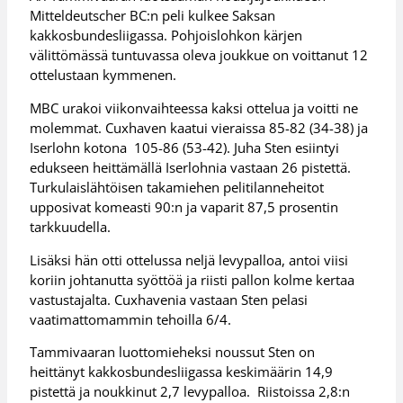
Mitteldeutscher BC:n peli kulkee Saksan
kakkosbundesliigassa. Pohjoislohkon kärjen
välittömässä tuntuvassa oleva joukkue on voittanut 12
ottelustaan kymmenen.
MBC urakoi viikonvaihteessa kaksi ottelua ja voitti ne
molemmat. Cuxhaven kaatui vieraissa 85-82 (34-38) ja
Iserlohn kotona 105-86 (53-42). Juha Sten esiintyi
edukseen heittämällä Iserlohnia vastaan 26 pistettä.
Turkulaislähtöisen takamiehen pelitilanneheitot
upposivat komeasti 90:n ja vaparit 87,5 prosentin
tarkkuudella.
Lisäksi hän otti ottelussa neljä levypalloa, antoi viisi
koriin johtanutta syöttöä ja riisti pallon kolme kertaa
vastustajalta. Cuxhavenia vastaan Sten pelasi
vaatimattomammin tehoilla 6/4.
Tammivaaran luottomieheksi noussut Sten on
heittänyt kakkosbundesliigassa keskimäärin 14,9
pistettä ja noukkinut 2,7 levypalloa. Riistoissa 2,8:n