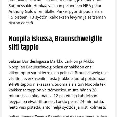
Suomessakin Honkaa vastaan pelanneen NBA-peluri
Anthony Goldwiren tilalle. Parker pyöritti puolalaisia
15 pisteen, 13 syötön, kahdeksan levyrin ja seitsemän
riiston edestä.
Noopila iskussa, Braunschweigille
silti tappio
Saksan Bundesliigassa Markku Larkion ja Mikko
Noopilan Braunschweig pelasi ennakkoon ensi
viikonlopun sarjakierroksen pelinsä. Braunschweig teki
visiitin Leverkuseniin, josta joukkue joutui poistumaan
94-98-tappio niskassaan. Suomalaislaituri Noopila teki
kaikkensa tappion välttämiseksi, mutta hänen 28
minuutissa kokoamansa 12 pistettä ja kahdeksan
levypalloa eivät riittäneet. Larkio pelasi 24 minuuttia,
heitti viisi pistettä, antoi neljä syöttöä ja riisti kolmesti.
Italian liigassa Teemu Rannikko ei päässyt kentälle, kun