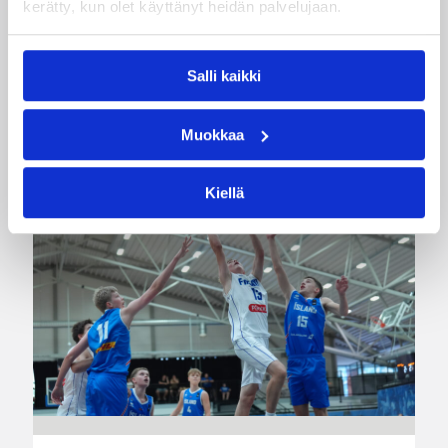
kerätty, kun olet käyttänyt heidän palvelujaan.
Susiladies voitti vakuuttavasti Liettuan 81-70
(48-36) Elina Aarnisalon 22 pisteen
johdattamana. Suomi pelaa Tukholmassa vielä
toisen ottelun, kun huomenna vastaan tulee
Salli kaikki
Ruotsi.
Muokkaa
Kiellä