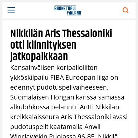
Siirry
sisältöön
Nikkilän Aris Thessaloniki
otti kiinnityksen
jatkopaikkaan
Kansainvälisen koripalloliiton
ykköskilpailu FIBA Euroopan liiga on
edennyt pudotuspelivaiheeseen.
Suomalaisen Hongan kanssa samassa
alkulohkossa pelannut Antti Nikkilän
kreikkalaisseura Aris Thessaloniki avasi
pudotuspelit kaatamalla Anwil
Wloclawekin Puolassa 96-85. Nikkilä