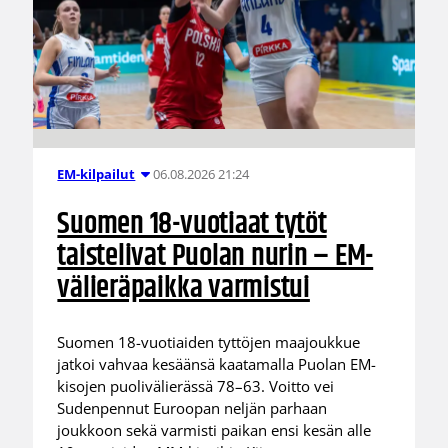
06.08.2026 21:24
EM-kilpailut
Suomen 18-vuotiaat tytöt
taistelivat Puolan nurin – EM-
välieräpaikka varmistui
Suomen 18-vuotiaiden tyttöjen maajoukkue
jatkoi vahvaa kesäänsä kaatamalla Puolan EM-
kisojen puolivälierässä 78–63. Voitto vei
Sudenpennut Euroopan neljän parhaan
joukkoon sekä varmisti paikan ensi kesän alle