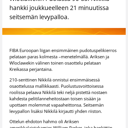
hankki joukkueelleen 21 minuutissa
seitsemän levypalloa.
FIBA Euroopan liigan ensimmäinen pudotuspelikierros
pelataan paras kolmesta –menetelmällä. Ariksen ja
Wloclawekin välinen toinen osaottelu pelataan
Kreikassa perjantaina.
210-senttinen Nikkilä onnistui ensimmäisessä
osaottelussa mallikkaasti. Puolustusvoittoisessa
roolissa pelaava Nikkilä teki neljä pistettä nostaen
kahdesta pelitilanneheitostaan toisen sisään ja
upottaen molemmat vapaaheittonsa. Seitsemän
levypallon lisäksi Nikkilä kirjautti yhden riiston.
Ottelun ehdoton hahmo oli Ariksen
amerikkalaistakamies William Parker, joka hankittiin