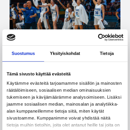
Suostumus
Yksityiskohdat
Tietoja
06.08.2026 21:44
Maaottelu
Susiladiesin puolustus rautaa
Tämä sivusto käyttää evästeitä
Tukholmassa –
Käytämme evästeitä tarjoamamme sisällön ja mainosten
räätälöimiseen, sosiaalisen median ominaisuuksien
harvinaislaatuinen voitto
tukemiseen ja kävijämäärämme analysoimiseen. Lisäksi
Liettuasta
jaamme sosiaalisen median, mainosalan ja analytiikka-
alan kumppaneillemme tietoja siitä, miten käytät
sivustoamme. Kumppanimme voivat yhdistää näitä
Susiladies nappasi harvinaislaatuisen voiton
tietoja muihin tietoihin, joita olet antanut heille tai joita on
Liettuasta Tukholmassa pelatussa maaottelussa.