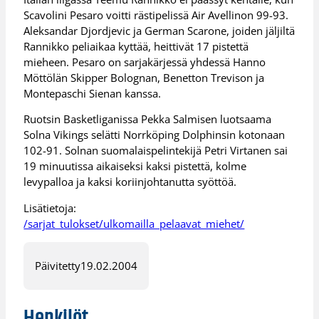
Scavolini Pesaro voitti rästipelissä Air Avellinon 99-93.
Aleksandar Djordjevic ja German Scarone, joiden jäljiltä
Rannikko peliaikaa kyttää, heittivät 17 pistettä
mieheen. Pesaro on sarjakärjessä yhdessä Hanno
Möttölän Skipper Bolognan, Benetton Trevison ja
Montepaschi Sienan kanssa.
Ruotsin Basketliganissa Pekka Salmisen luotsaama
Solna Vikings selätti Norrköping Dolphinsin kotonaan
102-91. Solnan suomalaispelintekijä Petri Virtanen sai
19 minuutissa aikaiseksi kaksi pistettä, kolme
levypalloa ja kaksi koriinjohtanutta syöttöä.
Lisätietoja:
/sarjat_tulokset/ulkomailla_pelaavat_miehet/
Päivitetty
19.02.2004
Henkilöt