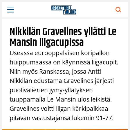
Siirry
sisältöön
Nikkilän Gravelines yllätti Le
Mansin liigacupissa
Useassa eurooppalaisen koripallon
huippumaassa on käynnissä liigacupit.
Niin myös Ranskassa, jossa Antti
Nikkilän edustama Gravelines järjesti
puolivälierien jymy-yllätyksen
tuuppamalla Le Mansin ulos leikistä.
Gravelines voitti liigan kärkipaikkaa
pitävän vastustajansa lukemin 91-77.