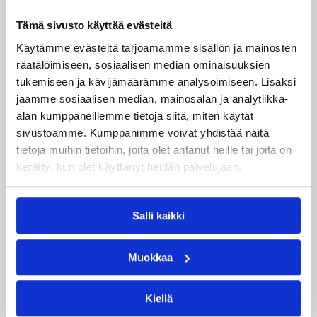
ja kaksi torjuntaa
Tämä sivusto käyttää evästeitä
Käytämme evästeitä tarjoamamme sisällön ja mainosten
WNBA:ssa Dallas Wings kärsi tappion, kun
räätälöimiseen, sosiaalisen median ominaisuuksien
Golden State Valkyries oli parempi
tukemiseen ja kävijämäärämme analysoimiseen. Lisäksi
loppulukemin 94-76 (44-36). Awak Kuier tilastoi
jaamme sosiaalisen median, mainosalan ja analytiikka-
vaihdoissa yhdeksässä ja puolessa minuutissa
alan kumppaneillemme tietoja siitä, miten käytät
neljä pistettä, yhden levypallon ja kaksi
sivustoamme. Kumppanimme voivat yhdistää näitä
torjuntaa.
tietoja muihin tietoihin, joita olet antanut heille tai joita on
kerätty, kun olet käyttänyt heidän palvelujaan.
Salli kaikki
Muokkaa
Kiellä