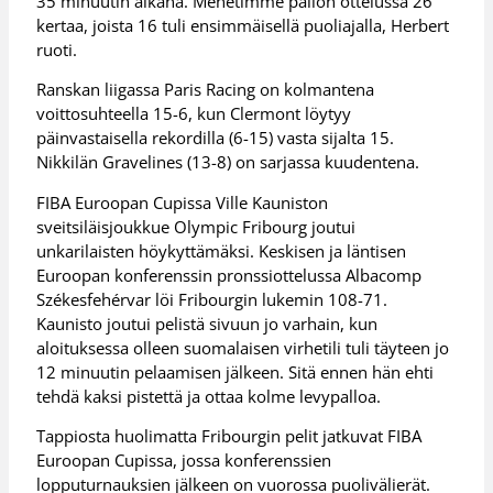
35 minuutin aikana. Menetimme pallon ottelussa 26
kertaa, joista 16 tuli ensimmäisellä puoliajalla, Herbert
ruoti.
Ranskan liigassa Paris Racing on kolmantena
voittosuhteella 15-6, kun Clermont löytyy
päinvastaisella rekordilla (6-15) vasta sijalta 15.
Nikkilän Gravelines (13-8) on sarjassa kuudentena.
FIBA Euroopan Cupissa Ville Kauniston
sveitsiläisjoukkue Olympic Fribourg joutui
unkarilaisten höykyttämäksi. Keskisen ja läntisen
Euroopan konferenssin pronssiottelussa Albacomp
Székesfehérvar löi Fribourgin lukemin 108-71.
Kaunisto joutui pelistä sivuun jo varhain, kun
aloituksessa olleen suomalaisen virhetili tuli täyteen jo
12 minuutin pelaamisen jälkeen. Sitä ennen hän ehti
tehdä kaksi pistettä ja ottaa kolme levypalloa.
Tappiosta huolimatta Fribourgin pelit jatkuvat FIBA
Euroopan Cupissa, jossa konferenssien
lopputurnauksien jälkeen on vuorossa puolivälierät.