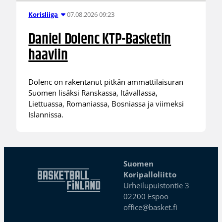
07.08.2026 09:23
Korisliiga
Daniel Dolenc KTP-Basketin
haaviin
Dolenc on rakentanut pitkän ammattilaisuran
Suomen lisäksi Ranskassa, Itävallassa,
Liettuassa, Romaniassa, Bosniassa ja viimeksi
Islannissa.
Suomen
Koripalloliitto
Urheilupuistontie 3
02200 Espoo
office@basket.fi