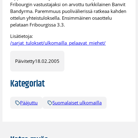
Fribourgin vastustajaksi on arvottu turkkilainen Banvit
Bandyrma. Paremmuus puolivälierissä ratkeaa kahden
ottelun yhteistuloksella. Ensimmäinen osaottelu
pelataan Fribourgissa 3.3.
Lisätietoja:
/sarjat_tulokset/ulkomailla_pelaavat_miehet/
Päivitetty
18.02.2005
Kategoriat
Pääjuttu
Suomalaiset ulkomailla