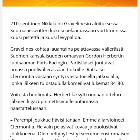
210-senttinen Nikkilä oli Gravelinesin aloituksessa.
Suomalaissentteri kokosi pelaamassaan varttitunnissa
kuusi pistettä ja kuusi levypalloa.
Gravelines kohtaa lauantaina pelattavassa välierässä
Suomen kansalaisuuden omaavan Gordon Herbertin
luotsaaman Paris Racingin. Pariisilaiset joutuivat
omassa puolivälierässään tiukoille. Ratkaisu
Clermontia vastaan syntyi vasta toisella jatkoajalla,
jonka jälkeen tulostaululla komeilivat lukemat 84-80.
Voitosta huolimatta Herbert läksytti omiaan ottelun
jälkeen liigacupin nettisivuille antamassa
haastattelussaan.
– Parempi joukkue hävisi tänään. Emme aliarvioineet
Clermontia. He vain pelasivat kovaa ja puolustivat
joukkueena. Olen pettynyt esitykseemme ensimmäisen