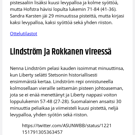
pistesaaliin lisäksi kuusi levypalloa ja kolme syöttöä,
mutta Hofstra hävisi lopulta lukemin 71-84 (41-36).
Sandra Karsten jäi 29 minuutissa pisteittä, mutta kirjasi
kaksi levypalloa, kaksi syöttöä sekä yhden riiston.
Ottelutilastot
Lindström ja Rokkanen vireessä
Nenna Lindström pelasi kauden isoimmat minuuttinsa,
kun Liberty selätti Stetsonin historiallisesti
ensimmäistä kertaa. Lindström repi onnistuneella
kolmosellaan vieraille seitsemän pisteen johtoaseman,
jota se ei enää menettänyt ja Liberty nappasi voiton
loppulukemin 57-48 (27-28). Suomalainen ansaitsi 30
minuuttia peliaikaa ja viimeisteli kuusi pistettä, neljä
levypalloa, yhden syötön sekä riiston.
https://twitter.com/ASUNWBB/status/1221
151791305363457