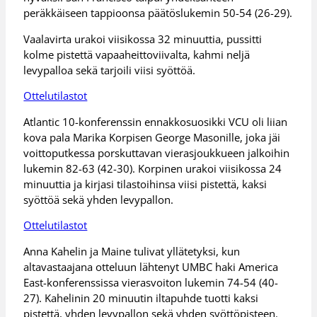
peräkkäiseen tappioonsa päätöslukemin 50-54 (26-29).
Vaalavirta urakoi viisikossa 32 minuuttia, pussitti
kolme pistettä vapaaheittoviivalta, kahmi neljä
levypalloa sekä tarjoili viisi syöttöä.
Ottelutilastot
Atlantic 10-konferenssin ennakkosuosikki VCU oli liian
kova pala Marika Korpisen George Masonille, joka jäi
voittoputkessa porskuttavan vierasjoukkueen jalkoihin
lukemin 82-63 (42-30). Korpinen urakoi viisikossa 24
minuuttia ja kirjasi tilastoihinsa viisi pistettä, kaksi
syöttöä sekä yhden levypallon.
Ottelutilastot
Anna Kahelin ja Maine tulivat yllätetyksi, kun
altavastaajana otteluun lähtenyt UMBC haki America
East-konferenssissa vierasvoiton lukemin 74-54 (40-
27). Kahelinin 20 minuutin iltapuhde tuotti kaksi
pistettä, yhden levypallon sekä yhden syöttöpisteen.