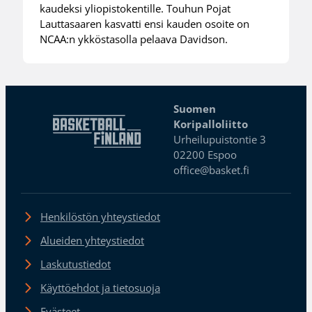
kaudeksi yliopistokentille. Touhun Pojat
Lauttasaaren kasvatti ensi kauden osoite on
NCAA:n ykköstasolla pelaava Davidson.
Suomen
Koripalloliitto
Urheilupuistontie 3
02200 Espoo
office@basket.fi
Henkilöstön yhteystiedot
Alueiden yhteystiedot
Laskutustiedot
Käyttöehdot ja tietosuoja
Evästeet