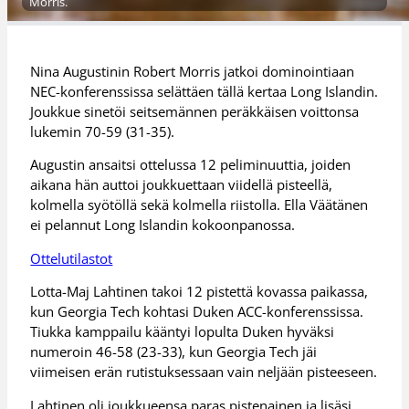
Morris.
Nina Augustinin Robert Morris jatkoi dominointiaan
NEC-konferenssissa selättäen tällä kertaa Long Islandin.
Joukkue sinetöi seitsemännen peräkkäisen voittonsa
lukemin 70-59 (31-35).
Augustin ansaitsi ottelussa 12 peliminuuttia, joiden
aikana hän auttoi joukkuettaan viidellä pisteellä,
kolmella syötöllä sekä kolmella riistolla. Ella Väätänen
ei pelannut Long Islandin kokoonpanossa.
Ottelutilastot
Lotta-Maj Lahtinen takoi 12 pistettä kovassa paikassa,
kun Georgia Tech kohtasi Duken ACC-konferenssissa.
Tiukka kamppailu kääntyi lopulta Duken hyväksi
numeroin 46-58 (23-33), kun Georgia Tech jäi
viimeisen erän rutistuksessaan vain neljään pisteeseen.
Lahtinen oli joukkueensa paras pistenainen ja lisäsi