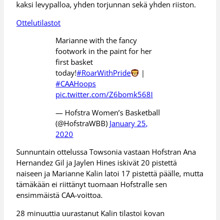
kaksi levypalloa, yhden torjunnan sekä yhden riiston.
Ottelutilastot
Marianne with the fancy
footwork in the paint for her
first basket
today!
#RoarWithPride
|
#CAAHoops
pic.twitter.com/Z6bomk568I
— Hofstra Women’s Basketball
(@HofstraWBB)
January 25,
2020
Sunnuntain ottelussa Towsonia vastaan Hofstran Ana
Hernandez Gil ja Jaylen Hines iskivät 20 pistettä
naiseen ja Marianne Kalin latoi 17 pistettä päälle, mutta
tämäkään ei riittänyt tuomaan Hofstralle sen
ensimmäistä CAA-voittoa.
28 minuuttia uurastanut Kalin tilastoi kovan