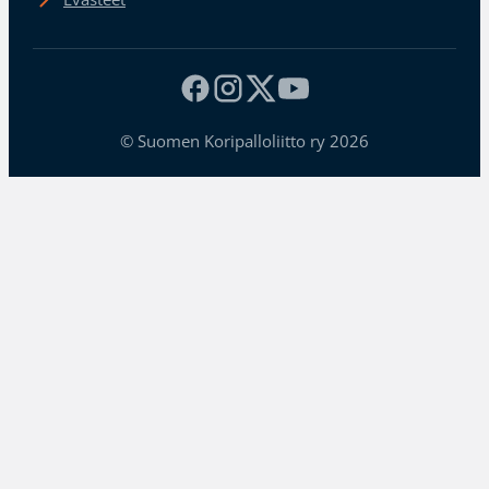
© Suomen Koripalloliitto ry 2026