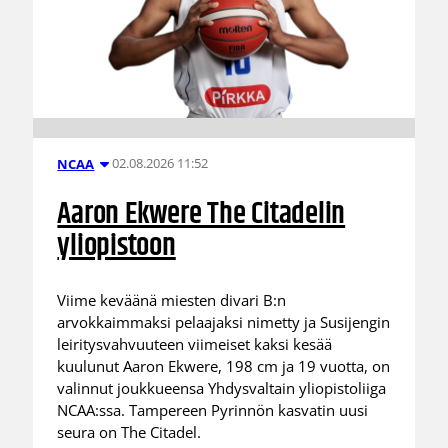
02.08.2026 11:52
NCAA
Aaron Ekwere The Citadelin
yliopistoon
Viime keväänä miesten divari B:n
arvokkaimmaksi pelaajaksi nimetty ja Susijengin
leiritysvahvuuteen viimeiset kaksi kesää
kuulunut Aaron Ekwere, 198 cm ja 19 vuotta, on
valinnut joukkueensa Yhdysvaltain yliopistoliiga
NCAA:ssa. Tampereen Pyrinnön kasvatin uusi
seura on The Citadel.