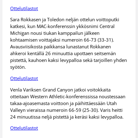
Ottelutilastot
Sara Rokkasen ja Toledon neljän ottelun voittoputki
katkesi, kun MAC-konferenssin ykkösnimi Central
Michigan nousi tiukan kamppailun jälkeen
kohtaamisen voittajaksi numeroin 66-73 (33-31).
Avausviisikosta paikkansa lunastanut Rokkanen
ahkeroi kentällä 26 minuuttia upottaen seitsemän
pistettä, kauhoen kaksi levypalloa sekä tarjoillen yhden
syötön.
Ottelutilastot
Venla Variksen Grand Canyon jatkoi voitokkaita
otteitaan Western Athletic-konferenssissa noustessaan
takaa-ajoasemasta voittoon ja päihittäessään Utah
Valleyn vieraissa numeroin 66-59 (25-30). Varis heitti
24 minuutissa neljä pistettä ja keräsi kaksi levypalloa.
Ottelutilastot