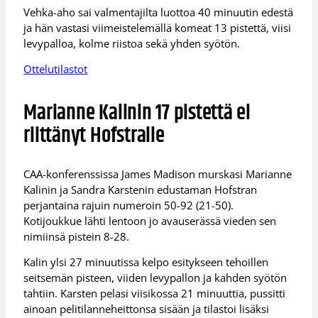
Vehka-aho sai valmentajilta luottoa 40 minuutin edestä
ja hän vastasi viimeistelemällä komeat 13 pistettä, viisi
levypalloa, kolme riistoa sekä yhden syötön.
Ottelutilastot
Marianne Kalinin 17 pistettä ei
riittänyt Hofstralle
CAA-konferenssissa James Madison murskasi Marianne
Kalinin ja Sandra Karstenin edustaman Hofstran
perjantaina rajuin numeroin 50-92 (21-50).
Kotijoukkue lähti lentoon jo avauserässä vieden sen
nimiinsä pistein 8-28.
Kalin ylsi 27 minuutissa kelpo esitykseen tehoillen
seitsemän pisteen, viiden levypallon ja kahden syötön
tahtiin. Karsten pelasi viisikossa 21 minuuttia, pussitti
ainoan pelitilanneheittonsa sisään ja tilastoi lisäksi