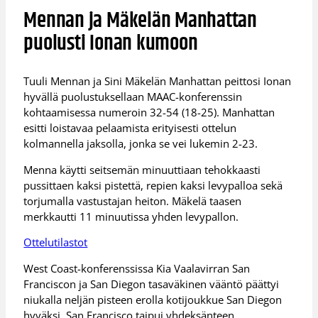
Mennan ja Mäkelän Manhattan
puolusti Ionan kumoon
Tuuli Mennan ja Sini Mäkelän Manhattan peittosi Ionan
hyvällä puolustuksellaan MAAC-konferenssin
kohtaamisessa numeroin 32-54 (18-25). Manhattan
esitti loistavaa pelaamista erityisesti ottelun
kolmannella jaksolla, jonka se vei lukemin 2-23.
Menna käytti seitsemän minuuttiaan tehokkaasti
pussittaen kaksi pistettä, repien kaksi levypalloa sekä
torjumalla vastustajan heiton. Mäkelä taasen
merkkautti 11 minuutissa yhden levypallon.
Ottelutilastot
West Coast-konferenssissa Kia Vaalavirran San
Franciscon ja San Diegon tasaväkinen vääntö päättyi
niukalla neljän pisteen erolla kotijoukkue San Diegon
hyväksi. San Francisco taipui yhdeksänteen