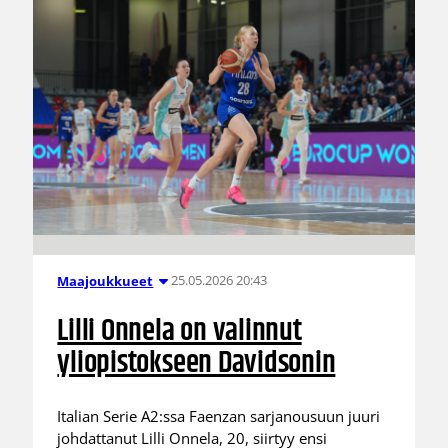
25.05.2026 20:43
Maajoukkueet
Lilli Onnela on valinnut
yliopistokseen Davidsonin
Italian Serie A2:ssa Faenzan sarjanousuun juuri
johdattanut Lilli Onnela, 20, siirtyy ensi