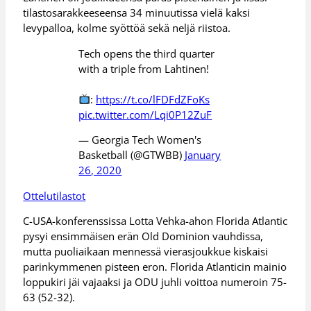
tilastosarakkeeseensa 34 minuutissa vielä kaksi
levypalloa, kolme syöttöä sekä neljä riistoa.
Tech opens the third quarter
with a triple from Lahtinen!
:
https://t.co/lFDFdZFoKs
pic.twitter.com/Lqi0P12ZuF
— Georgia Tech Women's
Basketball (@GTWBB)
January
26, 2020
Ottelutilastot
C-USA-konferenssissa Lotta Vehka-ahon Florida Atlantic
pysyi ensimmäisen erän Old Dominion vauhdissa,
mutta puoliaikaan mennessä vierasjoukkue kiskaisi
parinkymmenen pisteen eron. Florida Atlanticin mainio
loppukiri jäi vajaaksi ja ODU juhli voittoa numeroin 75-
63 (52-32).