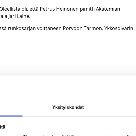
ä. Oleellista oli, että Petrus Heinonen pimitti Akatemian
ja Jari Laine.
erissä runkosarjan voittaneen Porvoon Tarmon. Ykkösdivarin
Yksityiskohdat
o Kurki
Niko Malinen
Petrus Heinonen
itä