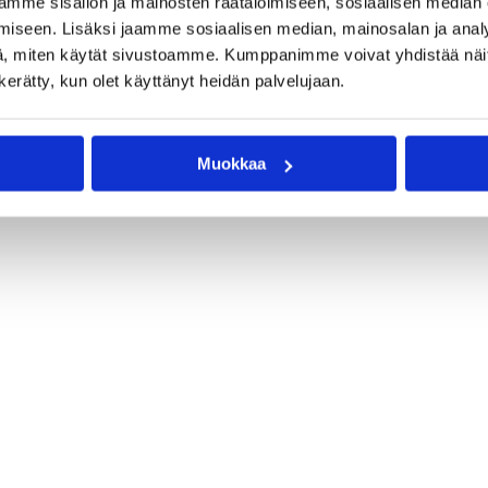
mme sisällön ja mainosten räätälöimiseen, sosiaalisen median
iseen. Lisäksi jaamme sosiaalisen median, mainosalan ja analy
, miten käytät sivustoamme. Kumppanimme voivat yhdistää näitä t
n kerätty, kun olet käyttänyt heidän palvelujaan.
Muokkaa
ioona B
Pääjuttu
Sarjat