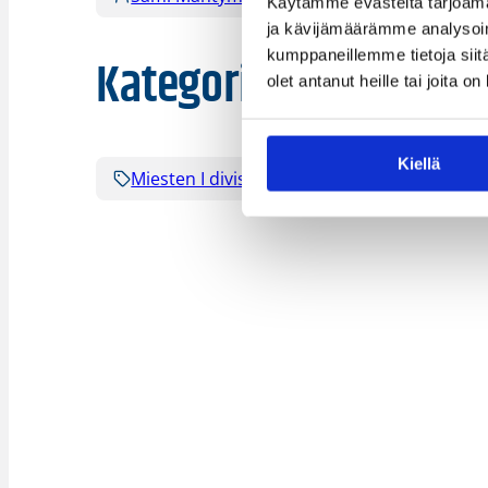
Käytämme evästeitä tarjoama
ja kävijämäärämme analysoim
kumppaneillemme tietoja siitä
Kategoriat
olet antanut heille tai joita o
Kiellä
Miesten I divisioona A
Miesten I divis