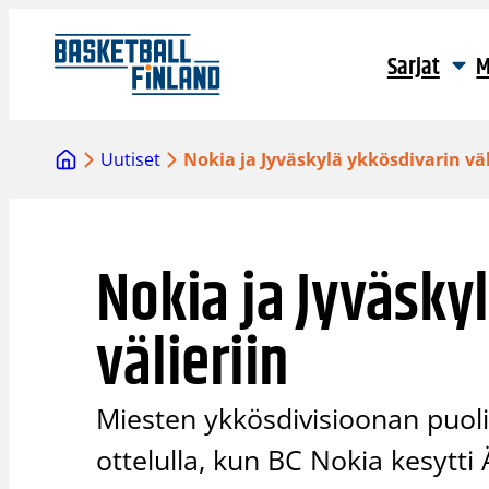
Siirry
sisältöön
Sarjat
M
Uutiset
Nokia ja Jyväskylä ykkösdivarin väl
Nokia ja Jyväsky
välieriin
Miesten ykkösdivisioonan puoliv
ottelulla, kun BC Nokia kesyt