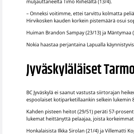
muljauttaneelta Timo Riihelältä (13/4).
– Onneksi voitimme, ettei tarvittu kolmatta peliä
Hirvikosken kauden korkein pistemäärä osui so
Huiman Brandon Sampay (23/13) ja Mäntymaa (21
Nokia haastaa perjantaina Lapualla käynnistyvis
Jyväskyläläiset Tarm
BC Jyväskylä ei saanut vastusta siirtorajan hei
espoolaiset kotiparketillaankin selkein lukemin 8
Kahden pisteen heitot (29/51) peräti 57-prosentt
lukemat heittänyttä pelaajaa, joista korkeimmat 
Honkalaisista Ilkka Sirolan (21/4) ja Villematti Ko