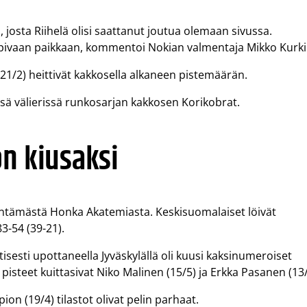
, josta Riihelä olisi saattanut joutua olemaan sivussa.
pivaan paikkaan, kommentoi Nokian valmentaja Mikko Kurki
/2) heittivät kakkosella alkaneen pistemäärän.
sä välierissä runkosarjan kakkosen Korikobrat.
on kiusaksi
kentämästä Honka Akatemiasta. Keskisuomalaiset löivät
3-54 (39-21).
isesti upottaneella Jyväskylällä oli kuusi kaksinumeroiset
pisteet kuittasivat Niko Malinen (15/5) ja Erkka Pasanen (13/
pion (19/4) tilastot olivat pelin parhaat.