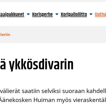
aajoukkueet
Korisperhe
Koripalloliitto
Uutis
ieriin
lä ykkösdivarin
älierät saatiin selviksi suoraan kahdel
ti Äänekosken Huiman myös vieraskentäl