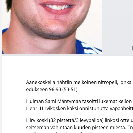
Äänekoskella nähtiin melkoinen nitropeli, jonka N
edukseen 96-93 (53-51).
Huiman Sami Mäntymaa tasoitti lukemat kellon 
Henri Hirvikosken kaksi onnistunutta vapaaheitt
Hirvikoski (32 pistettä/3 levypalloa) linkosi ot
seitsemän vähintään kuuden pisteen miestä. Enit