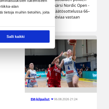
 ominaisuuksien tukemiseen
maajoukkue kärsi Nordic Open -
tiikka-alan
turnauksen päätösottelussa 66–
ietoja muihin tietoihin, joita
74-tappion Latviaa vastaan
Lohjalla.
Salli kaikki
06.08.2026 21:24
EM-kilpailut