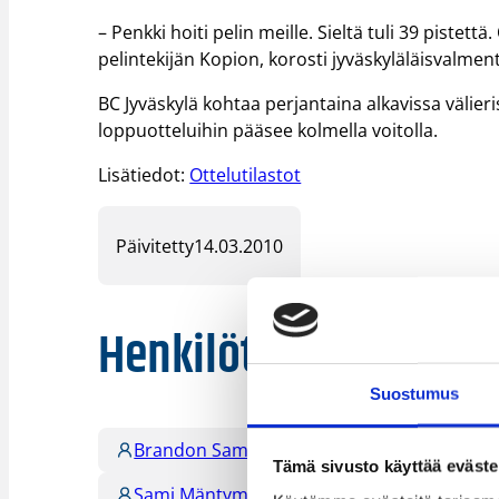
– Penkki hoiti pelin meille. Sieltä tuli 39 pistett
pelintekijän Kopion, korosti jyväskyläläisvalmenta
BC Jyväskylä kohtaa perjantaina alkavissa väli
loppuotteluihin pääsee kolmella voitolla.
Lisätiedot:
Ottelutilastot
Päivitetty
14.03.2010
Henkilöt
Suostumus
Brandon Sampay
Jari Laine
Mikk
Tämä sivusto käyttää eväste
Sami Mäntymaa