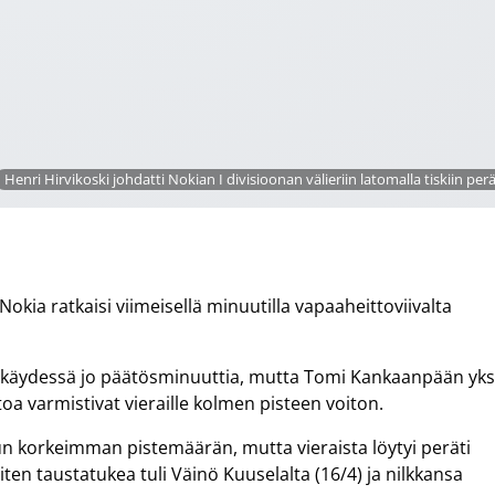
Henri Hirvikoski johdatti Nokian I divisioonan välieriin latomalla tiskiin perä
okia ratkaisi viimeisellä minuutilla vapaaheittoviivalta
käydessä jo päätösminuuttia, mutta Tomi Kankaanpään yksi
oa varmistivat vieraille kolmen pisteen voiton.
telun korkeimman pistemäärän, mutta vieraista löytyi peräti
en taustatukea tuli Väinö Kuuselalta (16/4) ja nilkkansa