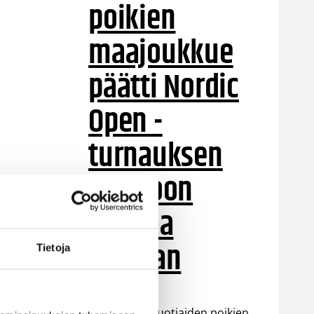
poikien
maajoukkue
päätti Nordic
Open -
turnauksen
tappioon
Latviaa
vastaan
Tietoja
Suomen 15-vuotiaiden poikien