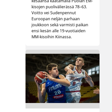
kesäänsä kaatamalla Puolan EM-
kisojen puolivälierässä 78–63.
Voitto vei Sudenpennut
Euroopan neljän parhaan
joukkoon sekä varmisti paikan
ensi kesän alle 19-vuotiaiden
MM-kisoihin Kiinassa.