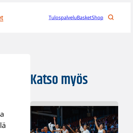
et
Tulospalvelu
BasketShop
Katso myös
la
lä