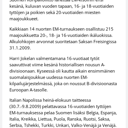
kesänä, kuluvan vuoden tapaan, 16- ja 18-vuotiaiden
tyttöjen ja poikien sekä 20-vuotiaiden miesten
maajoukkueet.
Kaikkiaan 14 nuorten EM-turnaukseen osallistuu 215
maajoukkuetta 20-, 18- ja 16-vuotiaiden ikäluokissa.
Alkulohkojen arvonnat suoritetaan Saksan Freisingissa
31.1.2009.
Harri Jokelan valmentamana 16-vuotiaat tytöt
saavuttivat viime kesänä historiallisen nousun A-
divisioonaan. Kyseessä oli kautta aikain ensimmäinen
suomalaisjoukkue uudessa nuorten EM-
kilpailujärjestelmässä, joka on noussut B-divisioonasta
Euroopan A-tasolle.
Italian Napolissa heinä-elokuun taitteessa
(30.7.-9.8.2009) pelattavassa 16-vuotiaiden tyttöjen
EM-turnauksessa pelaa Suomen lisäksi Belgia, Espanja,
Italia, Kreikka, Liettua, Puola, Ranska, Ruotsi, Saksa,
Serbia, Tshekki, Turkki, Unkari, Valko-Venäjä ja Venäjä.