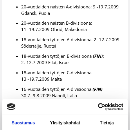
20-vuotiaiden naisten A-divisioona: 9.-19.7.2009
Gdansk, Puola
20-vuotiaiden naisten B-divisioona:
11.-19.7.2009 Ohrid, Makedonia
18-vuotiaiden tyttöjen A-divisioona: 2.-12.7.2009
Södertälje, Ruotsi
18-vuotiaiden tyttöjen B-divisioona
(FIN)
:
2.-12.7.2009 Eilat, Israel
18-vuotiaiden tyttöjen C-divisioona:
13.-19.7.2009 Malta
16-vuotiaiden tyttöjen A-divisioona
(FIN)
:
30.7.-9.8.2009 Napoli, Italia
16-vuotiaiden tyttöjen B-divisioona:
30.7.-9.8.2009 Tallinna, Viro
Lisätietoja:
/maajoukkueet/
Suostumus
Yksityiskohdat
Tietoja