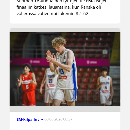
Suomen 18-vuotiaiden tyttöjen tie EM-kisojen
finaaliin katkesi lauantaina, kun Ranska oli
välierässä vahvempi lukemin 82–62.
08.08.2026 00:37
EM-kilpailut