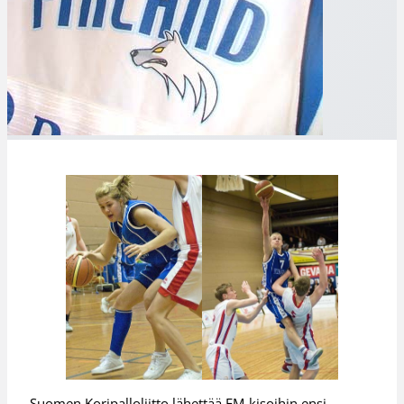
Suomen Koripalloliitto lähettää EM-kisoihin ensi