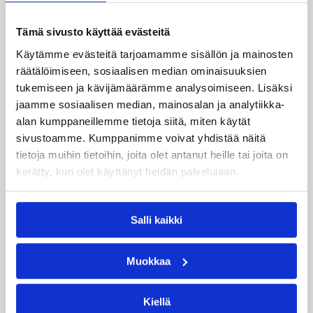
Päivitetty
18.12.2008
Tämä sivusto käyttää evästeitä
Käytämme evästeitä tarjoamamme sisällön ja mainosten
Kategoriat
räätälöimiseen, sosiaalisen median ominaisuuksien
tukemiseen ja kävijämäärämme analysoimiseen. Lisäksi
jaamme sosiaalisen median, mainosalan ja analytiikka-
EM-karsinnat
EM-kilpailut
alan kumppaneillemme tietoja siitä, miten käytät
sivustoamme. Kumppanimme voivat yhdistää näitä
Kv. liiton tiedote
Maajoukkue
tietoja muihin tietoihin, joita olet antanut heille tai joita on
MU16
MU18
MU20
kerätty, kun olet käyttänyt heidän palvelujaan.
Nuorten EM-kilpailut
Pelaajat
Salli kaikki
Pääjuttu
Valmentajat
WU16
WU18
Muokkaa
Kiellä