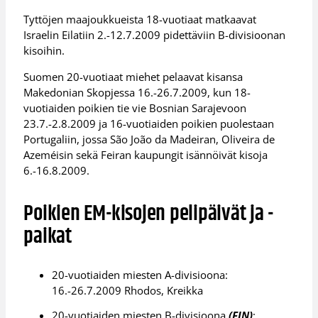
Tyttöjen maajoukkueista 18-vuotiaat matkaavat
Israelin Eilatiin 2.-12.7.2009 pidettäviin B-divisioonan
kisoihin.
Suomen 20-vuotiaat miehet pelaavat kisansa
Makedonian Skopjessa 16.-26.7.2009, kun 18-
vuotiaiden poikien tie vie Bosnian Sarajevoon
23.7.-2.8.2009 ja 16-vuotiaiden poikien puolestaan
Portugaliin, jossa São João da Madeiran, Oliveira de
Azeméisin sekä Feiran kaupungit isännöivät kisoja
6.-16.8.2009.
Poikien EM-kisojen pelipäivät ja -
paikat
20-vuotiaiden miesten A-divisioona:
16.-26.7.2009 Rhodos, Kreikka
20-vuotiaiden miesten B-divisioona
(FIN)
: