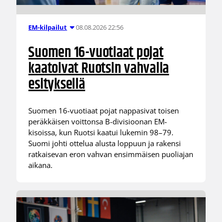
08.08.2026 22:56
EM-kilpailut
Suomen 16-vuotiaat pojat
kaatoivat Ruotsin vahvalla
esityksellä
Suomen 16-vuotiaat pojat nappasivat toisen
peräkkäisen voittonsa B-divisioonan EM-
kisoissa, kun Ruotsi kaatui lukemin 98–79.
Suomi johti ottelua alusta loppuun ja rakensi
ratkaisevan eron vahvan ensimmäisen puoliajan
aikana.