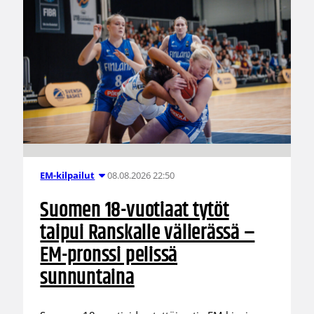
08.08.2026 22:50
EM-kilpailut
Suomen 18-vuotiaat tytöt
taipui Ranskalle välierässä –
EM-pronssi pelissä
sunnuntaina