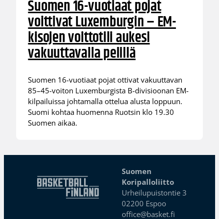
Suomen 16-vuotiaat pojat
voittivat Luxemburgin – EM-
kisojen voittotili aukesi
vakuuttavalla pelillä
Suomen 16-vuotiaat pojat ottivat vakuuttavan
85–45-voiton Luxemburgista B-divisioonan EM-
kilpailuissa johtamalla ottelua alusta loppuun.
Suomi kohtaa huomenna Ruotsin klo 19.30
Suomen aikaa.
Suomen
Koripalloliitto
Urheilupuistontie 3
02200 Espoo
office@basket.fi