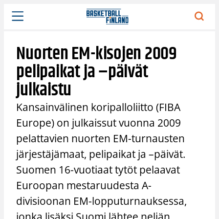
Siirry
sisältöön
Nuorten EM-kisojen 2009
pelipaikat ja –päivät
julkaistu
Kansainvälinen koripalloliitto (FIBA
Europe) on julkaissut vuonna 2009
pelattavien nuorten EM-turnausten
järjestäjämaat, pelipaikat ja –päivät.
Suomen 16-vuotiaat tytöt pelaavat
Euroopan mestaruudesta A-
divisioonan EM-lopputurnauksessa,
jonka lisäksi Suomi lähtee neljän