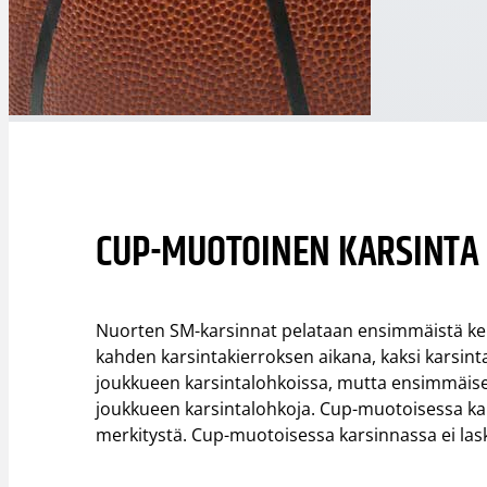
CUP-MUOTOINEN KARSINTA
Nuorten SM-karsinnat pelataan ensimmäistä ke
kahden karsintakierroksen aikana, kaksi karsint
joukkueen karsintalohkoissa, mutta ensimmäisel
joukkueen karsintalohkoja. Cup-muotoisessa karsi
merkitystä. Cup-muotoisessa karsinnassa ei lask