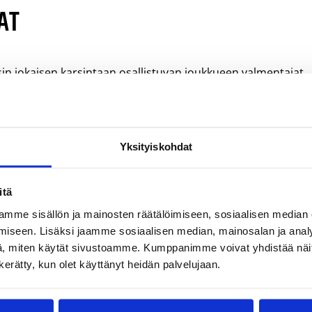
AT
nsin jokaisen karsintaan osallistuvan joukkueen valmentajat
eella on tehty yhteenveto, joka on ollut pohjana
en rankingtyöryhmät ovat arvioineet jokaisen rankinglistan,
lista rankingiä varten. Koripalloliiton kilpailujaos on nimenn
Yksityiskohdat
itä
mme sisällön ja mainosten räätälöimiseen, sosiaalisen median
iseen. Lisäksi jaamme sosiaalisen median, mainosalan ja analy
o), Marianne Koskinen (Lappeenranta), Denis Kucevic (Tampe
, miten käytät sivustoamme. Kumppanimme voivat yhdistää näitä t
n kerätty, kun olet käyttänyt heidän palvelujaan.