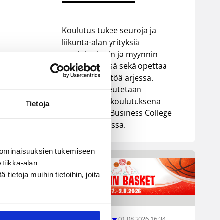
Koulutus tukee seuroja ja
liikunta-alan yrityksiä
markkinoinnin ja myynnin
kehittämisessä sekä opettaa
tekoälyn käyttöä arjessa.
yt
Koulutus toteutetaan
oppisopimuskoulutuksena
Tietoja
yhteistyössä Business College
Helsingin kanssa.
 ominaisuuksien tukemiseen
tiikka-alan
re)
ietoja muihin tietoihin, joita
01.08.2026 16:34
Junioriturnaus