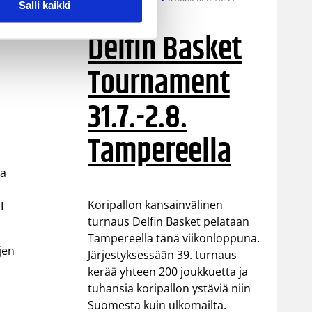
Salli kaikki
Delfin Basket
Tournament
31.7.-2.8.
Tampereella
la
Koripallon kansainvälinen
I
turnaus Delfin Basket pelataan
Tampereella tänä viikonloppuna.
jen
Järjestyksessään 39. turnaus
kerää yhteen 200 joukkuetta ja
tuhansia koripallon ystäviä niin
Suomesta kuin ulkomailta.