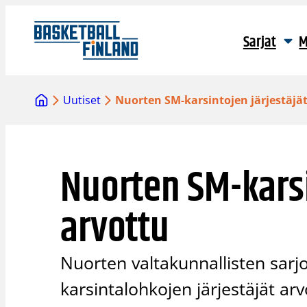
Siirry
sisältöön
Sarjat
M
Uutiset
Nuorten SM-karsintojen järjestäjä
Nuorten SM-karsi
arvottu
Nuorten valtakunnallisten sarjoj
karsintalohkojen järjestäjät arv