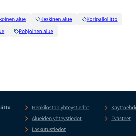
koinen alue
Keskinen alue
Koripalloliitto
ue
Pohjoinen alue
iitto
Henkilöstön yhteystiedot
Käyttöehdo
Alueiden yhteystiedot
Evästeet
Laskutustiedot