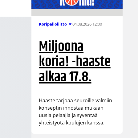
04.08.2026 12:00
Koripalloliitto
Miljoona
koria! -haaste
alkaa 17.8.
Haaste tarjoaa seuroille valmiin
konseptin innostaa mukaan
uusia pelaajia ja syventää
yhteistyötä koulujen kanssa.