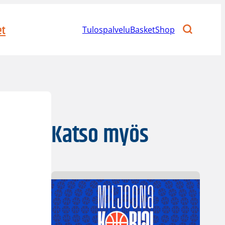
et
Tulospalvelu
BasketShop
Katso myös