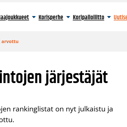
aajoukkueet
Korisperhe
Koripalloliitto
Uutis
t arvottu
ntojen järjestäjät
en rankinglistat on nyt julkaistu ja
ottu.