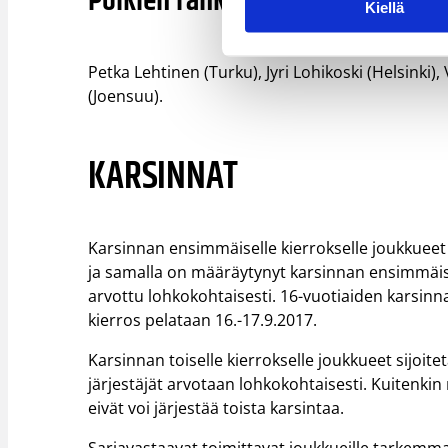
Poikien rankingtyöryhmä
Kiellä
Petka Lehtinen (Turku), Jyri Lohikoski (Helsinki),
(Joensuu).
KARSINNAT
Karsinnan ensimmäiselle kierrokselle joukkueet 
ja samalla on määräytynyt karsinnan ensimmäiset
arvottu lohkokohtaisesti. 16-vuotiaiden karsinna
kierros pelataan 16.-17.9.2017.
Karsinnan toiselle kierrokselle joukkueet sijoite
järjestäjät arvotaan lohkokohtaisesti. Kuitenkin 
eivät voi järjestää toista karsintaa.
Sarjavastaavat toimittavat joukkueille tarkemma