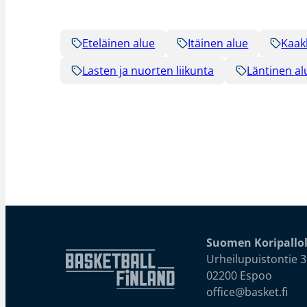
Eteläinen alue
Itäinen alue
Kaak
Lasten ja nuorten liikunta
Läntinen al
Suomen Koripallol
Urheilupuistontie 3
02200 Espoo
office@basket.fi