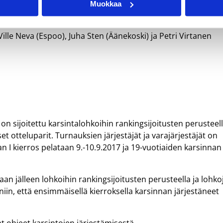
Muokkaa
 Ville Neva (Espoo), Juha Sten (Äänekoski) ja Petri Virtanen
on sijoitettu karsintalohkoihin rankingsijoitusten perusteel
 otteluparit. Turnauksien järjestäjät ja varajärjestäjät on
n I kierros pelataan 9.-10.9.2017 ja 19-vuotiaiden karsinnan 
taan jälleen lohkoihin rankingsijoitusten perusteella ja lohko
niin, että ensimmäisellä kierroksella karsinnan järjestäneet
t ohjeet karsintojen järjestämisestä.