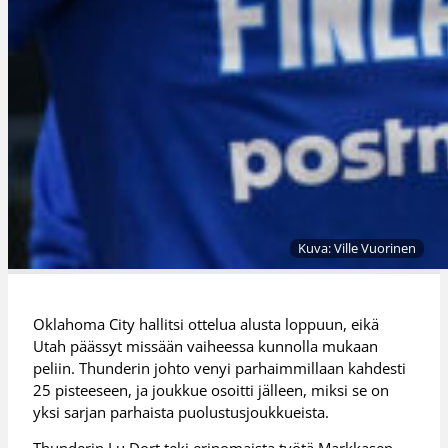
Kuva: Ville Vuorinen
Oklahoma City hallitsi ottelua alusta loppuun, eikä
Utah päässyt missään vaiheessa kunnolla mukaan
peliin. Thunderin johto venyi parhaimmillaan kahdesti
25 pisteeseen, ja joukkue osoitti jälleen, miksi se on
yksi sarjan parhaista puolustusjoukkueista.