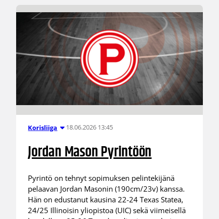
18.06.2026 13:45
Korisliiga
Jordan Mason Pyrintöön
Pyrintö on tehnyt sopimuksen pelintekijänä
pelaavan Jordan Masonin (190cm/23v) kanssa.
Hän on edustanut kausina 22-24 Texas Statea,
24/25 Illinoisin yliopistoa (UIC) sekä viimeisellä