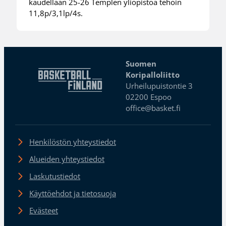
kaudellaan 25-26 Templen yliopistoa tehoin
11,8p/3,1lp/4s.
Suomen
Koripalloliitto
Urheilupuistontie 3
02200 Espoo
office@basket.fi
Henkilöstön yhteystiedot
Alueiden yhteystiedot
Laskutustiedot
Käyttöehdot ja tietosuoja
Evästeet