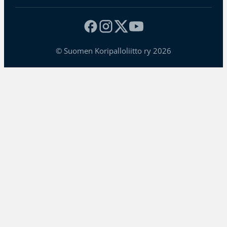
© Suomen Koripalloliitto ry 2026