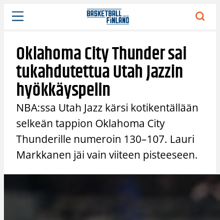
Siirry
sisältöön
Oklahoma City Thunder sai
tukahdutettua Utah Jazzin
hyökkäyspelin
NBA:ssa Utah Jazz kärsi kotikentällään
selkeän tappion Oklahoma City
Thunderille numeroin 130–107. Lauri
Markkanen jäi vain viiteen pisteeseen.