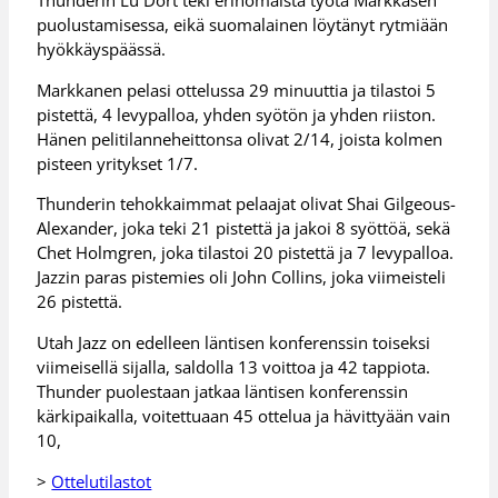
Thunderin Lu Dort teki erinomaista työtä Markkasen
puolustamisessa, eikä suomalainen löytänyt rytmiään
hyökkäyspäässä.
Markkanen pelasi ottelussa 29 minuuttia ja tilastoi 5
pistettä, 4 levypalloa, yhden syötön ja yhden riiston.
Hänen pelitilanneheittonsa olivat 2/14, joista kolmen
pisteen yritykset 1/7.
Thunderin tehokkaimmat pelaajat olivat Shai Gilgeous-
Alexander, joka teki 21 pistettä ja jakoi 8 syöttöä, sekä
Chet Holmgren, joka tilastoi 20 pistettä ja 7 levypalloa.
Jazzin paras pistemies oli John Collins, joka viimeisteli
26 pistettä.
Utah Jazz on edelleen läntisen konferenssin toiseksi
viimeisellä sijalla, saldolla 13 voittoa ja 42 tappiota.
Thunder puolestaan jatkaa läntisen konferenssin
kärkipaikalla, voitettuaan 45 ottelua ja hävittyään vain
10,
>
Ottelutilastot