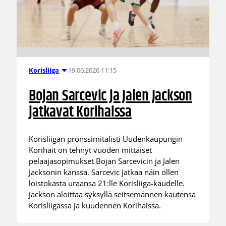
19.06.2026 11:15
Korisliiga
Bojan Sarcevic ja Jalen Jackson
jatkavat Korihaissa
Korisliigan pronssimitalisti Uudenkaupungin
Korihait on tehnyt vuoden mittaiset
pelaajasopimukset Bojan Sarcevicin ja Jalen
Jacksonin kanssa. Sarcevic jatkaa näin ollen
loistokasta uraansa 21:lle Korisliiga-kaudelle.
Jackson aloittaa syksyllä seitsemännen kautensa
Korisliigassa ja kuudennen Korihaissa.