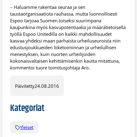
– Haluamme rakentaa seuraa ja sen
taustaorganisaatiota rauhassa, mutta luonnollisesti
Espoo tarjoaa Suomen toiseksi suurimpana
kaupunkina myös kasvupotentiaalia ja määrätietoisella
työllä Espoo Unitedilla on kaikki mahdollisuudet
kasvaa yhdeksi maan parhaista urheiluseuroista niin
edustusjoukkueiden liiketoiminnan ja urheilullisen
menestyksen, kuin nuorten urheilijoiden
kokonaisvaltaisen kehittämisenkin kautta mitattuna,
kommentoi tuore toimitusjohtaja Aro.
Päivitetty
24.08.2016
Kategoriat
Yleiset