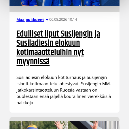
06.08.2026 10:14
Maajoukkueet
Edulliset liput Susijengin ja
Susiladiesin elokuun
kotimaaotteluihin nyt
myynnissä
Susiladiesin elokuun kotiturnaus ja Susijengin
Islanti-kotimaaottelu lähestyvät. Susijengin MM-
jatkokarsintaotteluun Ruotsia vastaan on
puolestaan enää jäljellä kourallinen vierekkäisiä
paikkoja.