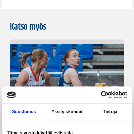
Katso myös
Suostumus
Yksityiskohdat
Tietoja
08.08.2026 22:58
3×3
Suomea edustavat 3×3-
Tämä sivusto käyttää evästeitä