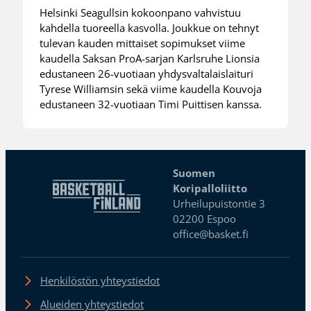
Helsinki Seagullsin kokoonpano vahvistuu
kahdella tuoreella kasvolla. Joukkue on tehnyt
tulevan kauden mittaiset sopimukset viime
kaudella Saksan ProA-sarjan Karlsruhe Lionsia
edustaneen 26-vuotiaan yhdysvaltalaislaituri
Tyrese Williamsin sekä viime kaudella Kouvoja
edustaneen 32-vuotiaan Timi Puittisen kanssa.
Suomen
Koripalloliitto
Urheilupuistontie 3
02200 Espoo
office@basket.fi
Henkilöstön yhteystiedot
Alueiden yhteystiedot