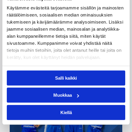
joukkueet aloittivat Nordic Cup
Käytämme evästeitä tarjoamamme sisällön ja mainosten
-urakkansa Kööpenhaminassa
räätälöimiseen, sosiaalisen median ominaisuuksien
tukemiseen ja kävijämäärämme analysoimiseen. Lisäksi
jaamme sosiaalisen median, mainosalan ja analytiikka-
Naisten joukkue nappasi avauspäivänä kaksi
alan kumppaneillemme tietoja siitä, miten käytät
voittoa neljästä ottelustaan, kun taas miesten
joukkue haastoi vastustajiaan tiukoissa
sivustoamme. Kumppanimme voivat yhdistää näitä
kamppailuissa, mutta jäi tällä kertaa ilman
tietoja muihin tietoihin, joita olet antanut heille tai joita on
voittoja.
kerätty, kun olet käyttänyt heidän palvelujaan.
Salli kaikki
Muokkaa
Kiellä