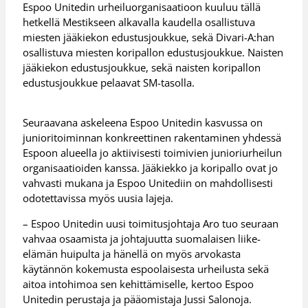
Espoo Unitedin urheiluorganisaatioon kuuluu tällä
hetkellä Mestikseen alkavalla kaudella osallistuva
miesten jääkiekon edustusjoukkue, sekä Divari-A:han
osallistuva miesten koripallon edustusjoukkue. Naisten
jääkiekon edustusjoukkue, sekä naisten koripallon
edustusjoukkue pelaavat SM-tasolla.
Seuraavana askeleena Espoo Unitedin kasvussa on
junioritoiminnan konkreettinen rakentaminen yhdessä
Espoon alueella jo aktiivisesti toimivien junioriurheilun
organisaatioiden kanssa. Jääkiekko ja koripallo ovat jo
vahvasti mukana ja Espoo Unitediin on mahdollisesti
odotettavissa myös uusia lajeja.
– Espoo Unitedin uusi toimitusjohtaja Aro tuo seuraan
vahvaa osaamista ja johtajuutta suomalaisen liike-
elämän huipulta ja hänellä on myös arvokasta
käytännön kokemusta espoolaisesta urheilusta sekä
aitoa intohimoa sen kehittämiselle, kertoo Espoo
Unitedin perustaja ja pääomistaja Jussi Salonoja.