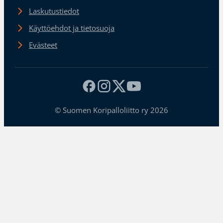
Laskutustiedot
Käyttöehdot ja tietosuoja
Evästeet
© Suomen Koripalloliitto ry 2026