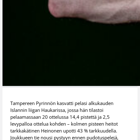
Tampereen Pyrinnön kasvatti pelasi alkukauden
Islannin liigan Haukarissa, jossa hän tilastoi
pelaamassaan 20 ottelussa 14,4 pistettä ja 2,5
levypalloa ottelua kohden – kolmen pisteen heitot
tarkkakätinen Heinonen upotti 43 % tarkkuudella.
Joukkueen tie nousi pystyyn ennen pudotuspelejä,