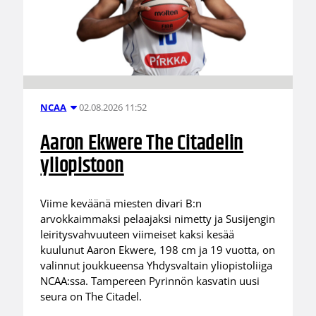
02.08.2026 11:52
NCAA
Aaron Ekwere The Citadelin
yliopistoon
Viime keväänä miesten divari B:n
arvokkaimmaksi pelaajaksi nimetty ja Susijengin
leiritysvahvuuteen viimeiset kaksi kesää
kuulunut Aaron Ekwere, 198 cm ja 19 vuotta, on
valinnut joukkueensa Yhdysvaltain yliopistoliiga
NCAA:ssa. Tampereen Pyrinnön kasvatin uusi
seura on The Citadel.