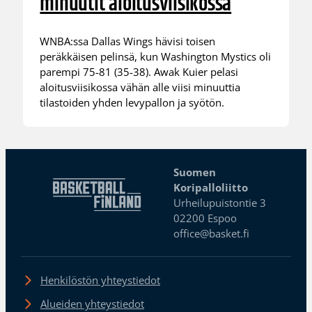
minuutit aloitusviisikossa
WNBA:ssa Dallas Wings hävisi toisen
peräkkäisen pelinsä, kun Washington Mystics oli
parempi 75-81 (35-38). Awak Kuier pelasi
aloitusviisikossa vähän alle viisi minuuttia
tilastoiden yhden levypallon ja syötön.
Suomen
Koripalloliitto
Urheilupuistontie 3
02200 Espoo
office@basket.fi
Henkilöstön yhteystiedot
Alueiden yhteystiedot