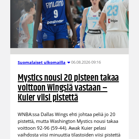
06.08.2026 09:16
Suomalaiset ulkomailla
Mystics nousi 20 pisteen takaa
voittoon Wingsiä vastaan –
Kuier viisi pistettä
WNBA:ssa Dallas Wings ehti johtaa peliä jo 20
pistettä, mutta Washington Mystics nousi takaa
voittoon 92-96 (59-44). Awak Kuier pelasi
vaihdosta viisi minuuttia tilastoiden viisi pistettä