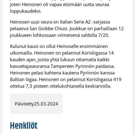
joten Heinonen oli vapaa etsimään uutta seuraa
loppukaudeksi.
Heinosen uusi seura on Italian Serie A2 -sarjassa
pelaavva San Giobbe Chiusi. Joukkue on parhaillaan 12
joukkueen lohkossaan viimeisenä saldolla 7/20.
Kulunut kausi on ollut Heinoselle ensimmäinen
ulkomailla. Heinonen on pelannut Korisliigassa 14
kauden ajan, joista yhtä lukuun ottamatta kaikki
kasvattajaseuransa Tampereen Pyrinnön paidassa.
Heinonen pelasi kahtena kautena Pyrinnön kanssa
Baltian liigaa. Heinonen on pelannut Korisliigassa 419
ottelua 7,3 pisteen ottelukohtaisella keskiarvolla.
Päivitetty
25.03.2024
Henkilöt