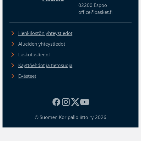
02200 Espoo
office@basket.fi
Henkilöstön yhteystiedot
Alueiden yhteystiedot
Laskutustiedot
Käyttöehdot ja tietosuoja
Evästeet
© Suomen Koripalloliitto ry 2026