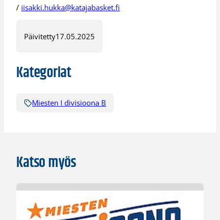
/
iisakki.hukka@katajabasket.fi
Päivitetty
17.05.2025
Kategoriat
Miesten I divisioona B
Katso myös