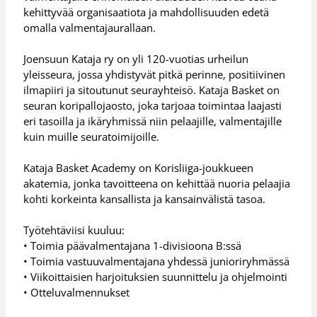
kehittyvää organisaatiota ja mahdollisuuden edetä
omalla valmentajaurallaan.
Joensuun Kataja ry on yli 120-vuotias urheilun
yleisseura, jossa yhdistyvät pitkä perinne, positiivinen
ilmapiiri ja sitoutunut seurayhteisö. Kataja Basket on
seuran koripallojaosto, joka tarjoaa toimintaa laajasti
eri tasoilla ja ikäryhmissä niin pelaajille, valmentajille
kuin muille seuratoimijoille.
Kataja Basket Academy on Korisliiga-joukkueen
akatemia, jonka tavoitteena on kehittää nuoria pelaajia
kohti korkeinta kansallista ja kansainvälistä tasoa.
Työtehtäviisi kuuluu:
• Toimia päävalmentajana 1-divisioona B:ssä
• Toimia vastuuvalmentajana yhdessä junioriryhmässä
• Viikoittaisien harjoituksien suunnittelu ja ohjelmointi
• Otteluvalmennukset