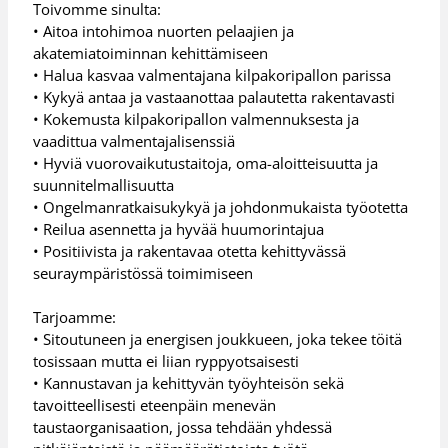
Toivomme sinulta:
• Aitoa intohimoa nuorten pelaajien ja
akatemiatoiminnan kehittämiseen
• Halua kasvaa valmentajana kilpakoripallon parissa
• Kykyä antaa ja vastaanottaa palautetta rakentavasti
• Kokemusta kilpakoripallon valmennuksesta ja
vaadittua valmentajalisenssiä
• Hyviä vuorovaikutustaitoja, oma-aloitteisuutta ja
suunnitelmallisuutta
• Ongelmanratkaisukykyä ja johdonmukaista työotetta
• Reilua asennetta ja hyvää huumorintajua
• Positiivista ja rakentavaa otetta kehittyvässä
seuraympäristössä toimimiseen
Tarjoamme:
• Sitoutuneen ja energisen joukkueen, joka tekee töitä
tosissaan mutta ei liian ryppyotsaisesti
• Kannustavan ja kehittyvän työyhteisön sekä
tavoitteellisesti eteenpäin menevän
taustaorganisaation, jossa tehdään yhdessä