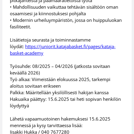
pitkäjänteistä ja päämäärätietoista työtä
• Mahdollisuuden vaikuttaa tehtävän sisältöön oman
osaamisesi ja kiinnostuksesi pohjalta
• Modernin urheiluympäristön, jossa on huippuluokan
fasiliteetit.
Lisätietoja seurasta ja toiminnastamme
löydät:
https://juniorit.katajabasket.fi/pages/kataja-
basket-academy
Työsuhde: 08/2025 – 04/2026 (jatkosta sovitaan
keväällä 2026)
Työ alkaa: Viimeistään elokuussa 2025, tarkempi
aloitus sovitaan erikseen
Palkka: Määritellään yksilöllisesti hakijan kanssa
Hakuaika päättyy: 15.6.2025 tai heti sopivan henkilön
löydyttyä
Lähetä vapaamuotoinen hakemuksesi 15.6.2025
mennessä ja kysy tarvittaessa lisää:
Iisakki Hukka / 040 7677280