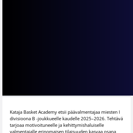
Kataja Basket Academy etsii päävalmentajaa miesten I
divisioona B -joukkueelle kaudelle 2025–2026. Tehtävä
tarjoaa motivoituneelle ja kehittymishaluiselle
valmentajalle erinomaisen tilaisuuden kasvaa osana