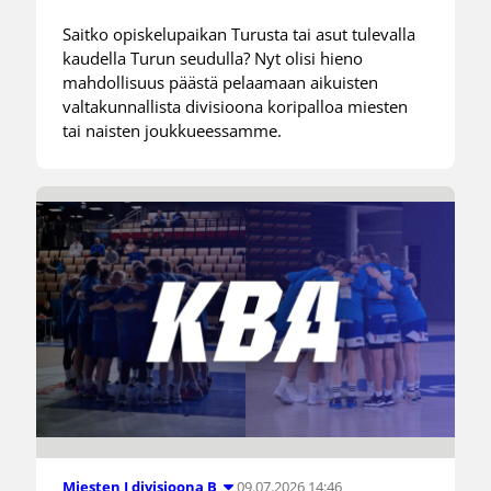
Saitko opiskelupaikan Turusta tai asut tulevalla
kaudella Turun seudulla? Nyt olisi hieno
mahdollisuus päästä pelaamaan aikuisten
valtakunnallista divisioona koripalloa miesten
tai naisten joukkueessamme.
09.07.2026 14:46
Miesten I divisioona B