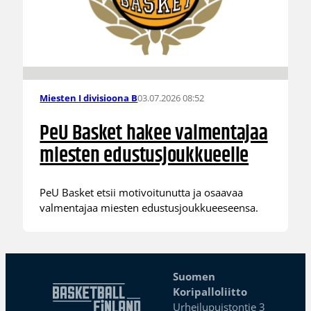
03.07.2026 08:52
Miesten I divisioona B
PeU Basket hakee valmentajaa
miesten edustusjoukkueelle
PeU Basket etsii motivoitunutta ja osaavaa
valmentajaa miesten edustusjoukkueeseensa.
Suomen
Koripalloliitto
Urheilupuistontie 3