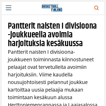
Siirry
sisältöön
Pantterit naisten I divisioona
-joukkueella avoimia
harjoituksia kesäkuussa
Pantterit naisten I divisioona-
joukkueen toiminnasta kiinnostuneet
pelaajat ovat tervetulleita avoimiin
harjoituksiin. Viime kaudella
nousujohtoisesti pelannut joukkue
kartoittaa uusia pelaajia mukaan
toimintaan kesäkuun alussa
Herttoniemenrannassa ja Laajasalossa