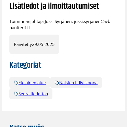
Lisätiedot ja ilmoittautumiset
Toiminnanjohtaja Jussi Syrjänen, jussi.syrjanen@wb-
pantterit.fi
Päivitetty
29.05.2025
Kategoriat
Eteläinen alue
Naisten I divisioona
Seura tiedottaa