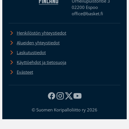
Urheilupuistontie 3
02200 Espoo
office@basket.fi
Henkilöstön yhteystiedot
Alueiden yhteystiedot
Laskutustiedot
Käyttöehdot ja tietosuoja
Evästeet
© Suomen Koripalloliitto ry 2026