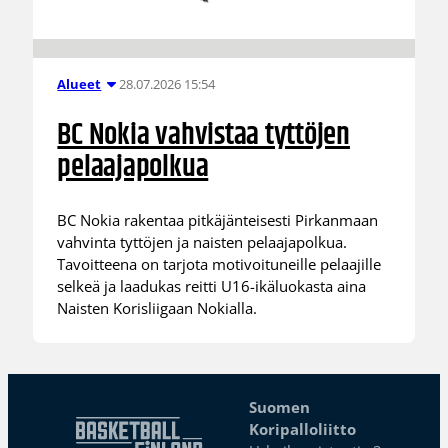
28.07.2026 15:54
Alueet
BC Nokia vahvistaa tyttöjen
pelaajapolkua
BC Nokia rakentaa pitkäjänteisesti Pirkanmaan
vahvinta tyttöjen ja naisten pelaajapolkua.
Tavoitteena on tarjota motivoituneille pelaajille
selkeä ja laadukas reitti U16-ikäluokasta aina
Naisten Korisliigaan Nokialla.
Suomen
Koripalloliitto