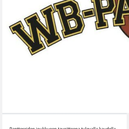
Panttereiden joukkueen tavoitteena tulevalla kaudella