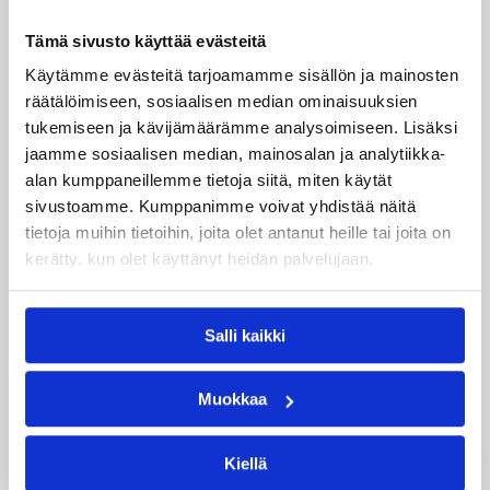
Edulliset liput Susijengin ja
Tämä sivusto käyttää evästeitä
Susiladiesin elokuun
Käytämme evästeitä tarjoamamme sisällön ja mainosten
kotimaaotteluihin nyt
räätälöimiseen, sosiaalisen median ominaisuuksien
myynnissä
tukemiseen ja kävijämäärämme analysoimiseen. Lisäksi
jaamme sosiaalisen median, mainosalan ja analytiikka-
alan kumppaneillemme tietoja siitä, miten käytät
Susiladiesin elokuun kotiturnaus ja Susijengin
sivustoamme. Kumppanimme voivat yhdistää näitä
Islanti-kotimaaottelu lähestyvät. Susijengin MM-
tietoja muihin tietoihin, joita olet antanut heille tai joita on
jatkokarsintaotteluun Ruotsia vastaan on
kerätty, kun olet käyttänyt heidän palvelujaan.
puolestaan enää jäljellä kourallinen vierekkäisiä
paikkoja.
Salli kaikki
Muokkaa
Kiellä