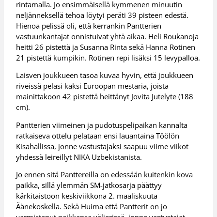
rintamalla. Jo ensimmäisellä kymmenen minuutin
neljänneksellä tehoa löytyi peräti 39 pisteen edestä.
Hienoa pelissä oli, että kerrankin Pantterien
vastuunkantajat onnistuivat yhtä aikaa. Heli Roukanoja
heitti 26 pistettä ja Susanna Rinta sekä Hanna Rotinen
21 pistettä kumpikin. Rotinen repi lisäksi 15 levypalloa.
Laisven joukkueen tasoa kuvaa hyvin, että joukkueen
riveissä pelasi kaksi Euroopan mestaria, joista
mainittakoon 42 pistettä heittänyt Jovita Jutelyte (188
cm).
Pantterien viimeinen ja pudotuspelipaikan kannalta
ratkaiseva ottelu pelataan ensi lauantaina Töölön
Kisahallissa, jonne vastustajaksi saapuu viime viikot
yhdessä leireillyt NIKA Uzbekistanista.
Jo ennen sitä Panttereilla on edessään kuitenkin kova
paikka, sillä ylemmän SM-jatkosarja päättyy
kärkitaistoon keskiviikkona 2. maaliskuuta
Äänekoskella. Sekä Huima että Pantterit on jo