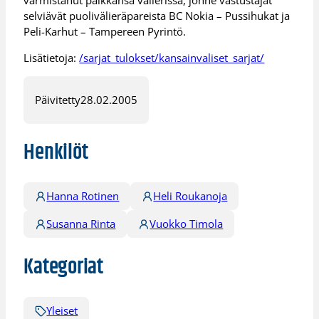
varmistanut paikkansa välierissä, jonne vastustajat
selviävät puolivälieräpareista BC Nokia – Pussihukat ja
Peli-Karhut – Tampereen Pyrintö.
Lisätietoja:
/sarjat_tulokset/kansainvaliset_sarjat/
Päivitetty
28.02.2005
Henkilöt
Hanna Rotinen
Heli Roukanoja
Susanna Rinta
Vuokko Timola
Kategoriat
Yleiset