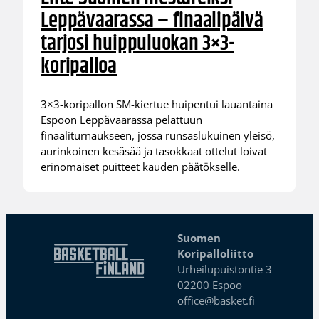
Leppävaarassa – finaalipäivä
tarjosi huippuluokan 3×3-
koripalloa
3×3-koripallon SM-kiertue huipentui lauantaina
Espoon Leppävaarassa pelattuun
finaaliturnaukseen, jossa runsaslukuinen yleisö,
aurinkoinen kesäsää ja tasokkaat ottelut loivat
erinomaiset puitteet kauden päätökselle.
Suomen
Koripalloliitto
Urheilupuistontie 3
02200 Espoo
office@basket.fi