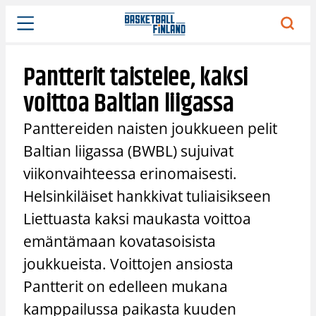
Siirry
sisältöön
Pantterit taistelee, kaksi
voittoa Baltian liigassa
Panttereiden naisten joukkueen pelit
Baltian liigassa (BWBL) sujuivat
viikonvaihteessa erinomaisesti.
Helsinkiläiset hankkivat tuliaisikseen
Liettuasta kaksi maukasta voittoa
emäntämaan kovatasoisista
joukkueista. Voittojen ansiosta
Pantterit on edelleen mukana
kamppailussa paikasta kuuden