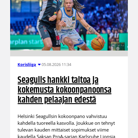
05.08.2026 11:34
Korisliiga
Seagulls hankki taitoa ja
kokemusta kokoonpanoonsa
kahden pelaajan edestä
Helsinki Seagullsin kokoonpano vahvistuu
kahdella tuoreella kasvolla. Joukkue on tehnyt
tulevan kauden mittaiset sopimukset viime
kaudella Saksan ProA-sarjan Karlsruhe Lionsia