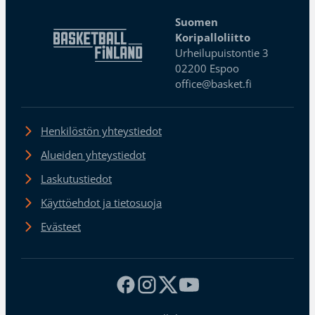
Suomen
Koripalloliitto
Urheilupuistontie 3
02200 Espoo
office@basket.fi
Henkilöstön yhteystiedot
Alueiden yhteystiedot
Laskutustiedot
Käyttöehdot ja tietosuoja
Evästeet