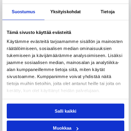
Suostumus
Yksityiskohdat
Tietoja
Katso myös
Tämä sivusto käyttää evästeitä
Käytämme evästeitä tarjoamamme sisällön ja mainosten
räätälöimiseen, sosiaalisen median ominaisuuksien
tukemiseen ja kävijämäärämme analysoimiseen. Lisäksi
jaamme sosiaalisen median, mainosalan ja analytiikka-
alan kumppaneillemme tietoja siitä, miten käytät
sivustoamme. Kumppanimme voivat yhdistää näitä
tietoja muihin tietoihin, joita olet antanut heille tai joita on
kerätty, kun olet käyttänyt heidän palvelujaan.
Salli kaikki
06.08.2026 09:16
Suomalaiset ulkomailla
Muokkaa