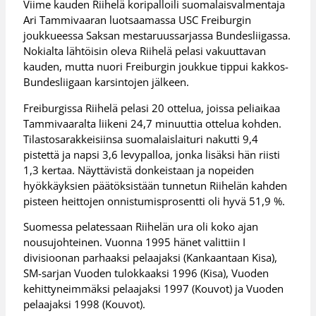
Viime kauden Riihelä koripalloili suomalaisvalmentaja
Ari Tammivaaran luotsaamassa USC Freiburgin
joukkueessa Saksan mestaruussarjassa Bundesliigassa.
Nokialta lähtöisin oleva Riihelä pelasi vakuuttavan
kauden, mutta nuori Freiburgin joukkue tippui kakkos-
Bundesliigaan karsintojen jälkeen.
Freiburgissa Riihelä pelasi 20 ottelua, joissa peliaikaa
Tammivaaralta liikeni 24,7 minuuttia ottelua kohden.
Tilastosarakkeisiinsa suomalaislaituri nakutti 9,4
pistettä ja napsi 3,6 levypalloa, jonka lisäksi hän riisti
1,3 kertaa. Näyttävistä donkeistaan ja nopeiden
hyökkäyksien päätöksistään tunnetun Riihelän kahden
pisteen heittojen onnistumisprosentti oli hyvä 51,9 %.
Suomessa pelatessaan Riihelän ura oli koko ajan
nousujohteinen. Vuonna 1995 hänet valittiin I
divisioonan parhaaksi pelaajaksi (Kankaantaan Kisa),
SM-sarjan Vuoden tulokkaaksi 1996 (Kisa), Vuoden
kehittyneimmäksi pelaajaksi 1997 (Kouvot) ja Vuoden
pelaajaksi 1998 (Kouvot).