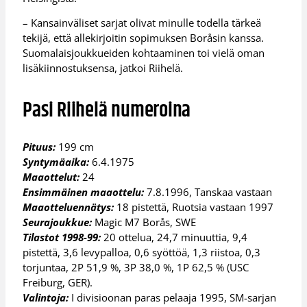
– Kansainväliset sarjat olivat minulle todella tärkeä
tekijä, että allekirjoitin sopimuksen Boråsin kanssa.
Suomalaisjoukkueiden kohtaaminen toi vielä oman
lisäkiinnostuksensa, jatkoi Riihelä.
Pasi Riihelä numeroina
Pituus:
199 cm
Syntymäaika:
6.4.1975
Maaottelut:
24
Ensimmäinen maaottelu:
7.8.1996, Tanskaa vastaan
Maaotteluennätys:
18 pistettä, Ruotsia vastaan 1997
Seurajoukkue:
Magic M7 Borås, SWE
Tilastot 1998-99:
20 ottelua, 24,7 minuuttia, 9,4
pistettä, 3,6 levypalloa, 0,6 syöttöä, 1,3 riistoa, 0,3
torjuntaa, 2P 51,9 %, 3P 38,0 %, 1P 62,5 % (USC
Freiburg, GER).
Valintoja:
I divisioonan paras pelaaja 1995, SM-sarjan