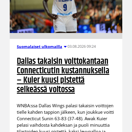
03.08.2026 09:24
Suomalaiset ulkomailla
Dallas takaisin voittokantaan
Connecticutin kustannuksella
– Kuier kuusi pistettä
selkeässä voitossa
WNBA:ssa Dallas Wings palasi takaisin voittojen
tielle kahden tappion jälkeen, kun joukkue voitti
Connecticut Sunin 63-83 (37-48). Awak Kuier
pelasi vaihdosta kahdeksan ja puoli minuuttia
tilastoiden kuusi pistettä, kaksi levypalloa ja