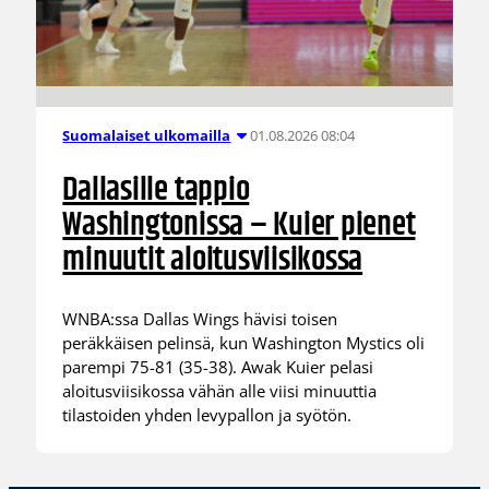
01.08.2026 08:04
Suomalaiset ulkomailla
Dallasille tappio
Washingtonissa – Kuier pienet
minuutit aloitusviisikossa
WNBA:ssa Dallas Wings hävisi toisen
peräkkäisen pelinsä, kun Washington Mystics oli
parempi 75-81 (35-38). Awak Kuier pelasi
aloitusviisikossa vähän alle viisi minuuttia
tilastoiden yhden levypallon ja syötön.