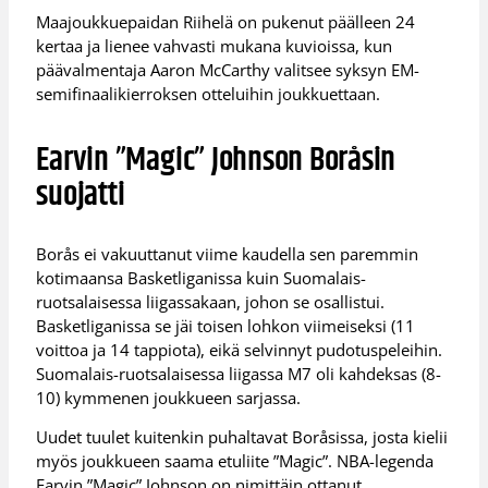
Maajoukkuepaidan Riihelä on pukenut päälleen 24
kertaa ja lienee vahvasti mukana kuvioissa, kun
päävalmentaja Aaron McCarthy valitsee syksyn EM-
semifinaalikierroksen otteluihin joukkuettaan.
Earvin ”Magic” Johnson Boråsin
suojatti
Borås ei vakuuttanut viime kaudella sen paremmin
kotimaansa Basketliganissa kuin Suomalais-
ruotsalaisessa liigassakaan, johon se osallistui.
Basketliganissa se jäi toisen lohkon viimeiseksi (11
voittoa ja 14 tappiota), eikä selvinnyt pudotuspeleihin.
Suomalais-ruotsalaisessa liigassa M7 oli kahdeksas (8-
10) kymmenen joukkueen sarjassa.
Uudet tuulet kuitenkin puhaltavat Boråsissa, josta kielii
myös joukkueen saama etuliite ”Magic”. NBA-legenda
Earvin ”Magic” Johnson on nimittäin ottanut