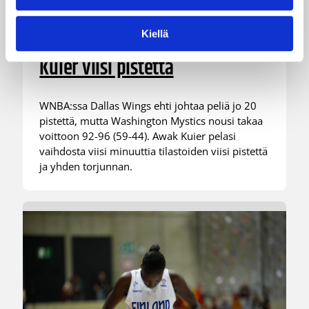
Mystics nousi 20 pisteen takaa
Kiellä
voittoon Wingsiä vastaan –
Kuier viisi pistettä
WNBA:ssa Dallas Wings ehti johtaa peliä jo 20
pistettä, mutta Washington Mystics nousi takaa
voittoon 92-96 (59-44). Awak Kuier pelasi
vaihdosta viisi minuuttia tilastoiden viisi pistettä
ja yhden torjunnan.