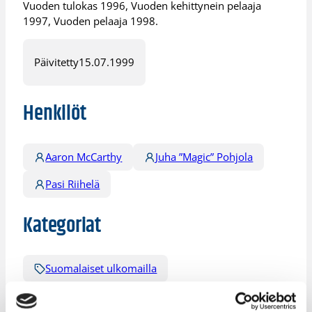
Vuoden tulokas 1996, Vuoden kehittynein pelaaja
1997, Vuoden pelaaja 1998.
Päivitetty
15.07.1999
Henkilöt
Aaron McCarthy
Juha ”Magic” Pohjola
Pasi Riihelä
Kategoriat
Suomalaiset ulkomailla