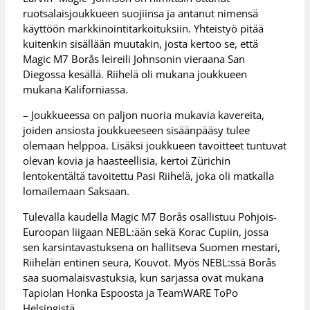
ruotsalaisjoukkueen suojiinsa ja antanut nimensä
käyttöön markkinointitarkoituksiin. Yhteistyö pitää
kuitenkin sisällään muutakin, josta kertoo se, että
Magic M7 Borås leireili Johnsonin vieraana San
Diegossa kesällä. Riihelä oli mukana joukkueen
mukana Kaliforniassa.
– Joukkueessa on paljon nuoria mukavia kavereita,
joiden ansiosta joukkueeseen sisäänpääsy tulee
olemaan helppoa. Lisäksi joukkueen tavoitteet tuntuvat
olevan kovia ja haasteellisia, kertoi Zürichin
lentokentältä tavoitettu Pasi Riihelä, joka oli matkalla
lomailemaan Saksaan.
Tulevalla kaudella Magic M7 Borås osallistuu Pohjois-
Euroopan liigaan NEBL:ään sekä Korac Cupiin, jossa
sen karsintavastuksena on hallitseva Suomen mestari,
Riihelän entinen seura, Kouvot. Myös NEBL:ssä Borås
saa suomalaisvastuksia, kun sarjassa ovat mukana
Tapiolan Honka Espoosta ja TeamWARE ToPo
Helsingistä.