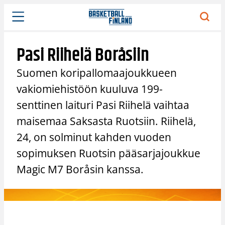
Siirry
sisältöön
Pasi Riihelä Boråsiin
Suomen koripallomaajoukkueen
vakiomiehistöön kuuluva 199-
senttinen laituri Pasi Riihelä vaihtaa
maisemaa Saksasta Ruotsiin. Riihelä,
24, on solminut kahden vuoden
sopimuksen Ruotsin pääsarjajoukkue
Magic M7 Boråsin kanssa.