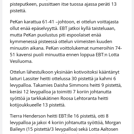
pisteputkeen, pussittaen itse tuossa ajassa peräti 13
pistettä.
PeKan karattua 61-41 –johtoon, ei ottelun voittajasta
ollut enää epäselvyyttä. EBT jatkoi kyllä taisteluaan,
mutta PeKan puolustus piti espoolaiset enää
kymmenessä pisteessä ottelun viimeisten kuuden
minuutin aikana. PeKan voittolukemat numeroihin 74-
51 kavensi puoli minuuttia ennen loppua EBT:n Lotta
Vesiluoma.
Ottelun lähestulkoon yksinään kotivoitoksi kääntänyt
laituri Lassiter heitti ottelussa 30 pistettä ja kahmi 6
levypalloa. Takamies Daisha Simmons heitti 9 pistettä,
keräsi 12 levypalloa ja toimitti 7 koriin johtanutta
syöttöä ja tarkkakätinen Roosa Lehtoranta heitti
kotijoukkueelle 13 pistettä.
Tierra Henderson heitti EBT:lle 16 pistettä, otti 8
levypalloa ja jakoi 4 koriin johtanutta syöttöä, Morgan
Baileyn (15 pistettä/3 levypalloa) sekä Lotta Aaltosen