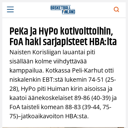
Siirry
sisältöön
PeKa ja HyPo kotivoittoihin,
FoA haki sarjapisteet HBA:lta
Naisten Korisliigan lauantai piti
sisällään kolme viihdyttävää
kamppailua. Kotkassa Peli-Karhut otti
niskalenkin EBT:stä lukemin 74-51 (25-
28), HyPo piti Huiman kirin aisoissa ja
kaatoi äänekoskelaiset 89-86 (40-39) ja
FoA taisteli komean 88-83 (39-44, 75-
75)–jatkoaikavoiton HBA:sta.