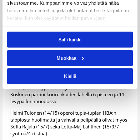
Centerissä jatkoajalle.
sivustoamme. Kumppanimme voivat yhdistää näitä
tietoja muihin tietoihin, joita olet antanut heille tai joita on
Jatkoaika oli vahvasti forssalaissävytteinen. Clarkin ja
kerätty, kun olet käyttänyt heidän palvelujaan.
Johnsonin johdolla FoA avasi jatkoajan ensimmäiset
kaksi minuuttia 7-0 –pisteputkella, eivätkä vierailijat
tämän jälkeen enää katsoneet taakseen. Sara Bejedin
Salli kaikki
onnistumiset ottelun päätösminuutilla kavensivat Alun
voittolukemat numeroihin 88-83.
Muokkaa
Alun voiton avainhahmoina toimivat 26 pistettä
heittänyt, 7 koriin johtanutta syöttöä jakanut ja
käsittämättömät 15 riistoa repinyt Tyonna Snow, sekä
Kiellä
vahvat iltapuhteet urakoineet Johnson (25/6 syöttöä) ja
Clark (22/7 levypalloa/5 syöttöä/6 riistoa). Sentteri Elli
Koskinen partioi korirenkaiden lähellä 6 pisteen ja 11
levypallon muodossa.
Helmi Tulonen (14/15) operoi tupla-tuplan HBA:n
tappiosta huolimatta ja vahvalla pelipäällä olivat myös
Sofia Rajala (15/7) sekä Lotta-Maj Lahtinen (15/9/7
syöttöä/4 riistoa).