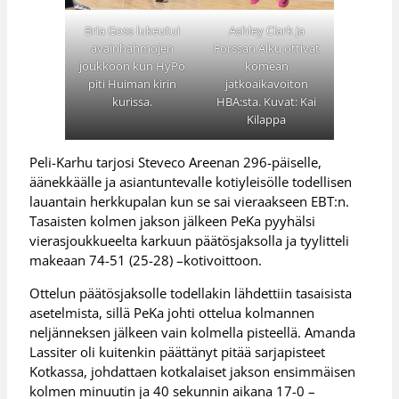
Bria Goss lukeutui
Ashley Clark ja
avainhahmojen
Forssan Alku ottivat
joukkoon kun HyPo
komean
piti Huiman kirin
jatkoaikavoiton
kurissa.
HBA:sta. Kuvat: Kai
Kilappa
Peli-Karhu tarjosi Steveco Areenan 296-päiselle,
äänekkäälle ja asiantuntevalle kotiyleisölle todellisen
lauantain herkkupalan kun se sai vieraakseen EBT:n.
Tasaisten kolmen jakson jälkeen PeKa pyyhälsi
vierasjoukkueelta karkuun päätösjaksolla ja tyylitteli
makeaan 74-51 (25-28) –kotivoittoon.
Ottelun päätösjaksolle todellakin lähdettiin tasaisista
asetelmista, sillä PeKa johti ottelua kolmannen
neljänneksen jälkeen vain kolmella pisteellä. Amanda
Lassiter oli kuitenkin päättänyt pitää sarjapisteet
Kotkassa, johdattaen kotkalaiset jakson ensimmäisen
kolmen minuutin ja 40 sekunnin aikana 17-0 –