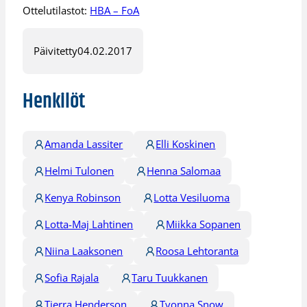
Ottelutilastot:
HBA – FoA
Päivitetty
04.02.2017
Henkilöt
Amanda Lassiter
Elli Koskinen
Helmi Tulonen
Henna Salomaa
Kenya Robinson
Lotta Vesiluoma
Lotta-Maj Lahtinen
Miikka Sopanen
Niina Laaksonen
Roosa Lehtoranta
Sofia Rajala
Taru Tuukkanen
Tierra Henderson
Tyonna Snow