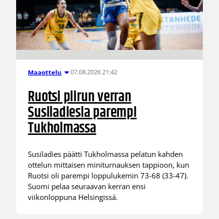
07.08.2026 21:42
Maaottelu
Ruotsi piirun verran
Susiladiesia parempi
Tukholmassa
Susiladies päätti Tukholmassa pelatun kahden
ottelun mittaisen miniturnauksen tappioon, kun
Ruotsi oli parempi loppulukemin 73-68 (33-47).
Suomi pelaa seuraavan kerran ensi
viikonloppuna Helsingissä.