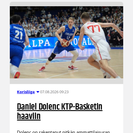
07.08.2026 09:23
Korisliiga
Daniel Dolenc KTP-Basketin
haaviin
Dolenc on rakentanut pitkän ammattilaisuran