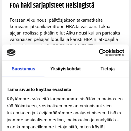
FoA haki sarjapisteet Helsingistä
Forssan Alku nousi päätösjakson takamatkalta
komeaan jatkoaikavoittoon HBA:ta vastaan. Takaa-
ajajan roolissa pitkään ollut Alku nousi kuilun partaalta
varsinaisen peliajan lopulla ja karisti HBA:n jatkoajalla
kannoiltaan matkalla 88-83 (39-44, 75-75) –
vierasvoittoon.
Vain 24 sekuntia ennen neljännen jakson loppua Helmi
Suostumus
Yksityiskohdat
Tietoja
Tulonen vei kotijoukkueen kolmen pisteen
karkumatkalle ja kohti mahdollista kotivoittoa.
Vierasjoukkueen Kiana Johnsonin osuttua vain toisessa
vapaaheitossaan yhdeksän sekuntia ennen summerin
Tämä sivusto käyttää evästeitä
soittoa näytti kotivoitto jo varmistuvan. Lotta-Maj
Käytämme evästeitä tarjoamamme sisällön ja mainosten
Lahtinen ei kuitenkaan onnistunut pistämään ottelua
räätälöimiseen, sosiaalisen median ominaisuuksien
jäihin, vaan kolisutti vapaaheittonsa korirenkaan
tukemiseen ja kävijämäärämme analysoimiseen. Lisäksi
ulkopuolelle. Ashley Clarkin selvitettyä tiensä
jaamme sosiaalisen median, mainosalan ja analytiikka-
vapaaheittoviivalle toisessa päässä ja pussitettua
alan kumppaneillemme tietoja siitä, miten käytät
molemmat yritykset sukan läpi, lähdettiin Helmi-