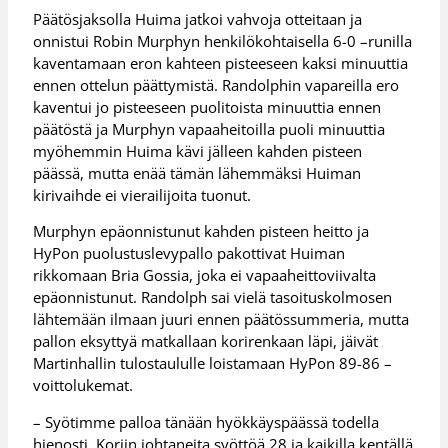
Päätösjaksolla Huima jatkoi vahvoja otteitaan ja
onnistui Robin Murphyn henkilökohtaisella 6-0 –runilla
kaventamaan eron kahteen pisteeseen kaksi minuuttia
ennen ottelun päättymistä. Randolphin vapareilla ero
kaventui jo pisteeseen puolitoista minuuttia ennen
päätöstä ja Murphyn vapaaheitoilla puoli minuuttia
myöhemmin Huima kävi jälleen kahden pisteen
päässä, mutta enää tämän lähemmäksi Huiman
kirivaihde ei vierailijoita tuonut.
Murphyn epäonnistunut kahden pisteen heitto ja
HyPon puolustuslevypallo pakottivat Huiman
rikkomaan Bria Gossia, joka ei vapaaheittoviivalta
epäonnistunut. Randolph sai vielä tasoituskolmosen
lähtemään ilmaan juuri ennen päätössummeria, mutta
pallon eksyttyä matkallaan korirenkaan läpi, jäivät
Martinhallin tulostaululle loistamaan HyPon 89-86 –
voittolukemat.
– Syötimme palloa tänään hyökkäyspäässä todella
hienosti. Koriin johtaneita syöttöä 28 ja kaikilla kentällä