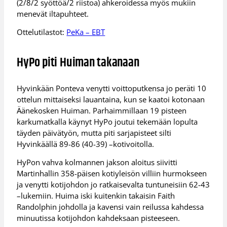
(2/8/2 syöttöä/2 riistoa) ahkeroidessa myös mukiin
menevät iltapuhteet.
Ottelutilastot:
PeKa – EBT
HyPo piti Huiman takanaan
Hyvinkään Ponteva venytti voittoputkensa jo peräti 10
ottelun mittaiseksi lauantaina, kun se kaatoi kotonaan
Äänekosken Huiman. Parhaimmillaan 19 pisteen
karkumatkalla käynyt HyPo joutui tekemään lopulta
täyden päivätyön, mutta piti sarjapisteet silti
Hyvinkäällä 89-86 (40-39) –kotivoitolla.
HyPon vahva kolmannen jakson aloitus siivitti
Martinhallin 358-päisen kotiyleisön villiin hurmokseen
ja venytti kotijohdon jo ratkaisevalta tuntuneisiin 62-43
–lukemiin. Huima iski kuitenkin takaisin Faith
Randolphin johdolla ja kavensi vain reilussa kahdessa
minuutissa kotijohdon kahdeksaan pisteeseen.