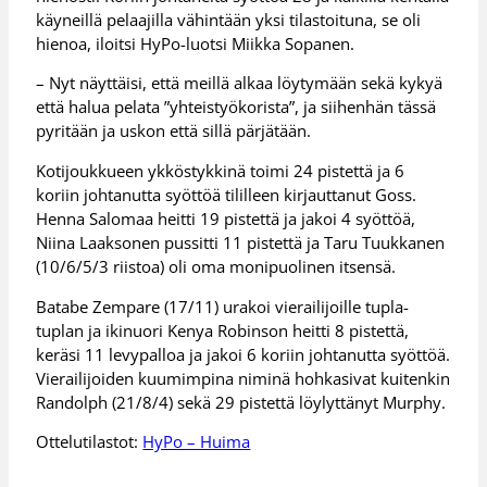
käyneillä pelaajilla vähintään yksi tilastoituna, se oli
hienoa, iloitsi HyPo-luotsi Miikka Sopanen.
– Nyt näyttäisi, että meillä alkaa löytymään sekä kykyä
että halua pelata ”yhteistyökorista”, ja siihenhän tässä
pyritään ja uskon että sillä pärjätään.
Kotijoukkueen ykköstykkinä toimi 24 pistettä ja 6
koriin johtanutta syöttöä tililleen kirjauttanut Goss.
Henna Salomaa heitti 19 pistettä ja jakoi 4 syöttöä,
Niina Laaksonen pussitti 11 pistettä ja Taru Tuukkanen
(10/6/5/3 riistoa) oli oma monipuolinen itsensä.
Batabe Zempare (17/11) urakoi vierailijoille tupla-
tuplan ja ikinuori Kenya Robinson heitti 8 pistettä,
keräsi 11 levypalloa ja jakoi 6 koriin johtanutta syöttöä.
Vierailijoiden kuumimpina niminä hohkasivat kuitenkin
Randolph (21/8/4) sekä 29 pistettä löylyttänyt Murphy.
Ottelutilastot:
HyPo – Huima