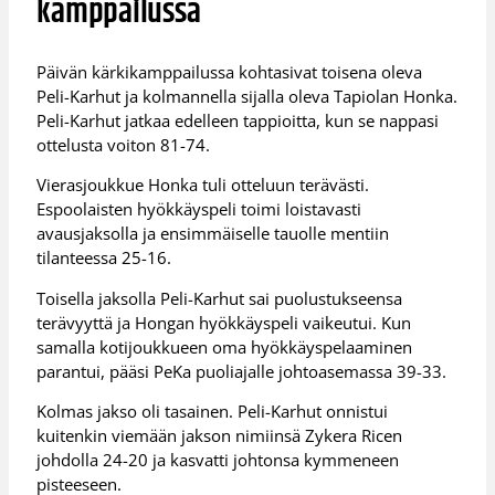
kamppailussa
Päivän kärkikamppailussa kohtasivat toisena oleva
Peli-Karhut ja kolmannella sijalla oleva Tapiolan Honka.
Peli-Karhut jatkaa edelleen tappioitta, kun se nappasi
ottelusta voiton 81-74.
Vierasjoukkue Honka tuli otteluun terävästi.
Espoolaisten hyökkäyspeli toimi loistavasti
avausjaksolla ja ensimmäiselle tauolle mentiin
tilanteessa 25-16.
Toisella jaksolla Peli-Karhut sai puolustukseensa
terävyyttä ja Hongan hyökkäyspeli vaikeutui. Kun
samalla kotijoukkueen oma hyökkäyspelaaminen
parantui, pääsi PeKa puoliajalle johtoasemassa 39-33.
Kolmas jakso oli tasainen. Peli-Karhut onnistui
kuitenkin viemään jakson nimiinsä Zykera Ricen
johdolla 24-20 ja kasvatti johtonsa kymmeneen
pisteeseen.