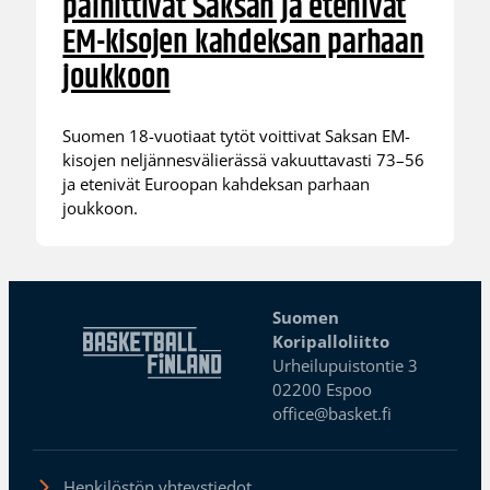
päihittivät Saksan ja etenivät
EM-kisojen kahdeksan parhaan
joukkoon
Suomen 18-vuotiaat tytöt voittivat Saksan EM-
kisojen neljännesvälierässä vakuuttavasti 73–56
ja etenivät Euroopan kahdeksan parhaan
joukkoon.
Suomen
Koripalloliitto
Urheilupuistontie 3
02200 Espoo
office@basket.fi
Henkilöstön yhteystiedot