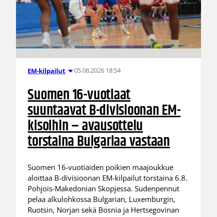
05.08.2026 18:54
EM-kilpailut
Suomen 16-vuotiaat
suuntaavat B-divisioonan EM-
kisoihin – avausottelu
torstaina Bulgariaa vastaan
Suomen 16-vuotiaiden poikien maajoukkue
aloittaa B-divisioonan EM-kilpailut torstaina 6.8.
Pohjois-Makedonian Skopjessa. Sudenpennut
pelaa alkulohkossa Bulgarian, Luxemburgin,
Ruotsin, Norjan sekä Bosnia ja Hertsegovinan