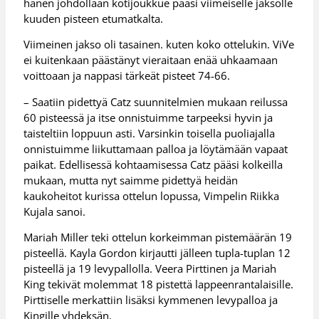
hänen johdollaan kotijoukkue pääsi viimeiselle jaksolle
kuuden pisteen etumatkalta.
Viimeinen jakso oli tasainen. kuten koko ottelukin. ViVe
ei kuitenkaan päästänyt vieraitaan enää uhkaamaan
voittoaan ja nappasi tärkeät pisteet 74-66.
– Saatiin pidettyä Catz suunnitelmien mukaan reilussa
60 pisteessä ja itse onnistuimme tarpeeksi hyvin ja
taisteltiin loppuun asti. Varsinkin toisella puoliajalla
onnistuimme liikuttamaan palloa ja löytämään vapaat
paikat. Edellisessä kohtaamisessa Catz pääsi kolkeilla
mukaan, mutta nyt saimme pidettyä heidän
kaukoheitot kurissa ottelun lopussa, Vimpelin Riikka
Kujala sanoi.
Mariah Miller teki ottelun korkeimman pistemäärän 19
pisteellä. Kayla Gordon kirjautti jälleen tupla-tuplan 12
pisteellä ja 19 levypallolla. Veera Pirttinen ja Mariah
King tekivät molemmat 18 pistettä lappeenrantalaisille.
Pirttiselle merkattiin lisäksi kymmenen levypalloa ja
Kingille yhdeksän.