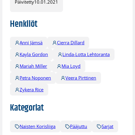
Päivitetty
10.01.2021
Henkilöt
Anni Jämsä
Cierra Dillard
Kayla Gordon
Linda-Lotta Lehtoranta
Mariah Miller
Mia Loyd
Petra Noponen
Veera Pirttinen
Zykera Rice
Kategoriat
Naisten Korisliiga
Pääjuttu
Sarjat