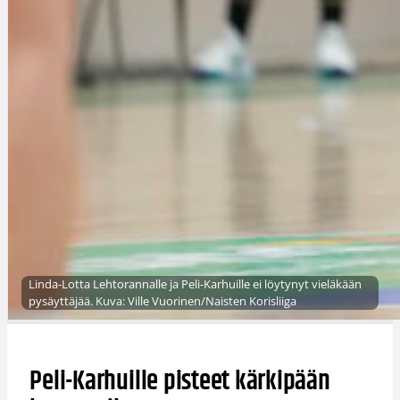
Linda-Lotta Lehtorannalle ja Peli-Karhuille ei löytynyt vieläkään
pysäyttäjää. Kuva: Ville Vuorinen/Naisten Korisliiga
Peli-Karhuille pisteet kärkipään