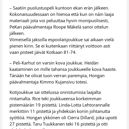
– Saatiin puolustuspeli kuntoon ekan erän jälkeen.
Kokonaisuudessaan on hienoa että kun on näin laaja
materiaali jota voi peluuttaa hyvin monipuolisesti,
PeKan päävalmentaja Roope Mäkelä sanoi ottelun
jälkeen.
Viimeisellä jaksolla espoolaisjoukkue sai aikaan vielä
pienen kirin. Se ei kuitenkaan riittänyt voittoon asti
vaan pisteet jäivät Kotkaan 81-74.
– Peli-Karhut on varsin kova joukkue. Heidän
kaataminen on mille tahansa joukkueelle kova haaste.
Tänään he olivat tuon verran parempia, Hongan
päävalmentaja Kimmo Kujansivu totesi.
Kotijoukkue sai ottelussa onnistumisia laajalta
rintamalta. Rice teki joukkueensa korkeimman
pistemäärän 19 pistettä. Linda-Lotta Lehtorannalle
merkittiin 11 pistettä ja yhdeksän koriin johtanutta
syöttöä. Hongan ykkönen oli Cierra Dillard, joka upotti
27 pistettä. Taru Tuukkanen teki 16 pistettä ja otti