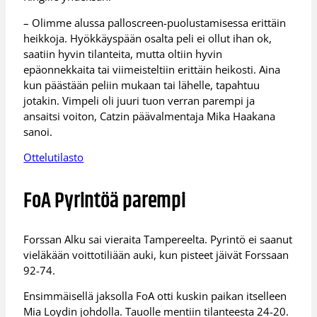
– Olimme alussa palloscreen-puolustamisessa erittäin
heikkoja. Hyökkäyspään osalta peli ei ollut ihan ok,
saatiin hyvin tilanteita, mutta oltiin hyvin
epäonnekkaita tai viimeisteltiin erittäin heikosti. Aina
kun päästään peliin mukaan tai lähelle, tapahtuu
jotakin. Vimpeli oli juuri tuon verran parempi ja
ansaitsi voiton, Catzin päävalmentaja Mika Haakana
sanoi.
Ottelutilasto
FoA Pyrintöä parempi
Forssan Alku sai vieraita Tampereelta. Pyrintö ei saanut
vieläkään voittotiliään auki, kun pisteet jäivät Forssaan
92-74.
Ensimmäisellä jaksolla FoA otti kuskin paikan itselleen
Mia Loydin johdolla. Tauolle mentiin tilanteesta 24-20.