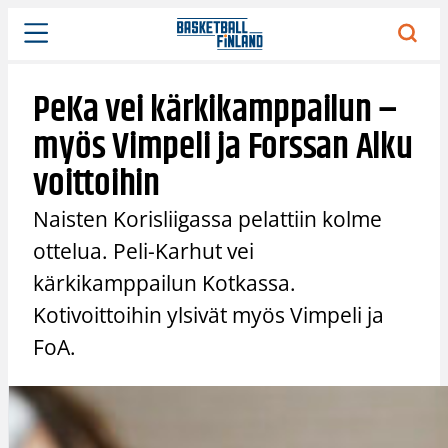
Siirry
sisältöön
PeKa vei kärkikamppailun –
myös Vimpeli ja Forssan Alku
voittoihin
Naisten Korisliigassa pelattiin kolme
ottelua. Peli-Karhut vei
kärkikamppailun Kotkassa.
Kotivoittoihin ylsivät myös Vimpeli ja
FoA.