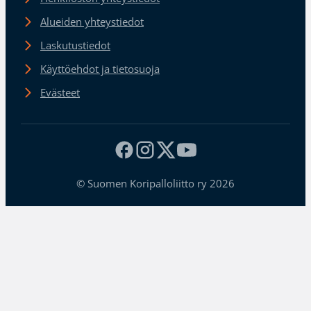
Alueiden yhteystiedot
Laskutustiedot
Käyttöehdot ja tietosuoja
Evästeet
© Suomen Koripalloliitto ry 2026