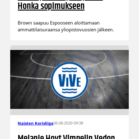
Honka sopimukseen
Brown saapuu Espooseen aloittamaan
ammattilaisuraansa yliopistovuosien jälkeen.
06.08.2026 09:38
Naisten Korisliiga
Melanie Hoyt Vimpelin Vedon