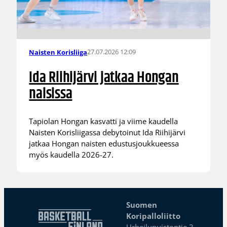
27.07.2026 12:09
Naisten Korisliiga
Ida Riihijärvi jatkaa Hongan
naisissa
Tapiolan Hongan kasvatti ja viime kaudella
Naisten Korisliigassa debytoinut Ida Riihijärvi
jatkaa Hongan naisten edustusjoukkueessa
myös kaudella 2026-27.
Suomen
Koripalloliitto
Urheilupuistontie 3