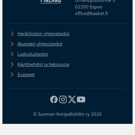
02200 Espoo
office@basket.fi
Henkilöstön yhteystiedot
Alueiden yhteystiedot
Laskutustiedot
Käyttöehdot ja tietosuoja
Evästeet
© Suomen Koripalloliitto ry 2026