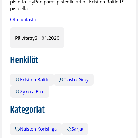
pistettä. HyPon paras pistenikkari oli Kristina Baltic 19
pisteellä.
Ottelutilasto
Päivitetty
31.01.2020
Henkilöt
Kristina Baltic
Tiasha Gray
Zykera Rice
Kategoriat
Naisten Korisliiga
Sarjat