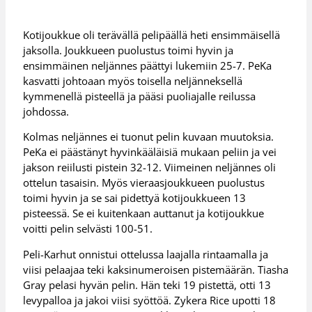
Kotijoukkue oli terävällä pelipäällä heti ensimmäisellä
jaksolla. Joukkueen puolustus toimi hyvin ja
ensimmäinen neljännes päättyi lukemiin 25-7. PeKa
kasvatti johtoaan myös toisella neljänneksellä
kymmenellä pisteellä ja pääsi puoliajalle reilussa
johdossa.
Kolmas neljännes ei tuonut pelin kuvaan muutoksia.
PeKa ei päästänyt hyvinkääläisiä mukaan peliin ja vei
jakson reiilusti pistein 32-12. Viimeinen neljännes oli
ottelun tasaisin. Myös vieraasjoukkueen puolustus
toimi hyvin ja se sai pidettyä kotijoukkueen 13
pisteessä. Se ei kuitenkaan auttanut ja kotijoukkue
voitti pelin selvästi 100-51.
Peli-Karhut onnistui ottelussa laajalla rintaamalla ja
viisi pelaajaa teki kaksinumeroisen pistemäärän. Tiasha
Gray pelasi hyvän pelin. Hän teki 19 pistettä, otti 13
levypalloa ja jakoi viisi syöttöä. Zykera Rice upotti 18