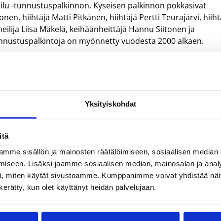
ilu -tunnustuspalkinnon. Kyseisen palkinnon pokkasivat
en, hiihtäjä Matti Pitkänen, hiihtäjä Pertti Teurajärvi, hiiht
eilija Liisa Mäkelä, keihäänheittäjä Hannu Siitonen ja
tunnustuspalkintoja on myönnetty vuodesta 2000 alkaen.
Yksityiskohdat
itä
mme sisällön ja mainosten räätälöimiseen, sosiaalisen median
iseen. Lisäksi jaamme sosiaalisen median, mainosalan ja analy
, miten käytät sivustoamme. Kumppanimme voivat yhdistää näitä t
Pentti Salmi
n kerätty, kun olet käyttänyt heidän palvelujaan.