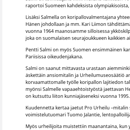
raportoi Suomeen kahdeksista olympiakisoista, n
Lisäksi Salmella on koripallovalmentajana yhteen
Hänen johdollaan ja mm. Kari Liimon tähdittäm
vuonna 1964 maanosamme silloisessa ykköskilp
joka on suomalaisen seurajoukkueen kaikkien a
Pentti Salmi on myös Suomen ensimmäinen kans
Pariisissa oikeudenjakana.
Salmi on saanut mittavasta urastaan aiemminki
äskettäin ansiomitalin ja Urheilumuseosäätiö a
korvaamattomalle työlle koripallon lajitiedon tall
myönsi Salmelle vapaaehtoistyöstä jaettavan He
on kutsuttu liiton kunniajäseneksi vuonna 1995.
Kuudennetta kertaa jaetut Pro Urheilu –mitalin s
voimistelutuomari Tuomo Jalantie, lentopalloilij
Myös urheilijoita muistettiin maanantaina, kun