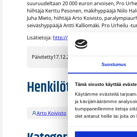
suuruudeltaan 20 000 euron arvoisen, Pro Urhe
hiihtäjä Kerttu Pesonen, mäkihyppääjä Niilo Halon
Juha Mieto, hiihtäjä Arto Koivisto, paralympiaurh
seiväshyppääjä Antti Kalliomäki. Pro Urheilu -
Lisätietoja:
http://www.minedu.fi/
Päivitetty
17.12.2007
Suostumus
Henkilöt
Tämä sivusto käyttää eväste
Käytämme evästeitä tarjoama
ja kävijämäärämme analysoim
kumppaneillemme tietoja siitä
Arto Koivisto
Juha ”Magic” Pohjola
olet antanut heille tai joita o