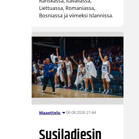
Ranskassa, Itävallassa,
Liettuassa, Romaniassa,
Bosniassa ja viimeksi Islannissa.
06.08.2026 21:44
Maaottelu
Susiladiesin