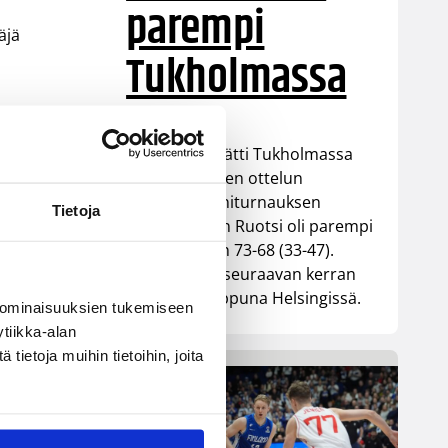
parempi
äjä
Tukholmassa
Susiladies päätti Tukholmassa
pelatun kahden ottelun
mittaisen miniturnauksen
Tietoja
tappioon, kun Ruotsi oli parempi
loppulukemin 73-68 (33-47).
Suomi pelaa seuraavan kerran
ensi viikonloppuna Helsingissä.
 ominaisuuksien tukemiseen
tiikka-alan
ietoja muihin tietoihin, joita