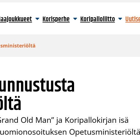
aajoukkueet
Korisperhe
Koripalloliitto
Uutis
sministeriöltä
tunnustusta
öltä
rand Old Man” ja Koripallokirjan isä
huomionosoituksen Opetusministeriöltä