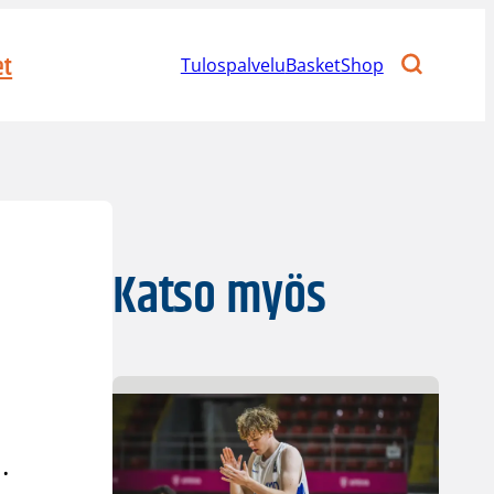
et
Tulospalvelu
BasketShop
Katso myös
.