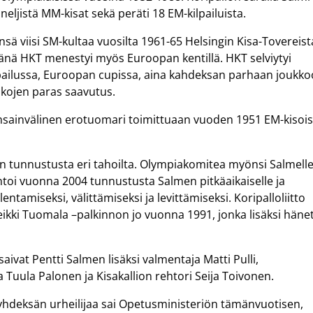
eljistä MM-kisat sekä peräti 18 EM-kilpailuista.
sä viisi SM-kultaa vuosilta 1961-65 Helsingin Kisa-Tovereist
änä HKT menestyi myös Euroopan kentillä. HKT selviytyi
ailussa, Euroopan cupissa, aina kahdeksan parhaan joukko
ikojen paras saavutus.
ainvälinen erotuomari toimittuaan vuoden 1951 EM-kisoi
n tunnustusta eri tahoilta. Olympiakomitea myönsi Salmell
ntoi vuonna 2004 tunnustusta Salmen pitkäaikaiselle ja
entamiseksi, välittämiseksi ja levittämiseksi. Koripalloliitto
ikki Tuomala –palkinnon jo vuonna 1991, jonka lisäksi häne
aivat Pentti Salmen lisäksi valmentaja Matti Pulli,
a Tuula Palonen ja Kisakallion rehtori Seija Toivonen.
 yhdeksän urheilijaa sai Opetusministeriön tämänvuotisen,