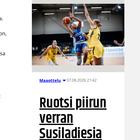
a.
on,
ssa
e
07.08.2026 21:42
Maaottelu
Ruotsi piirun
t
verran
Susiladiesia