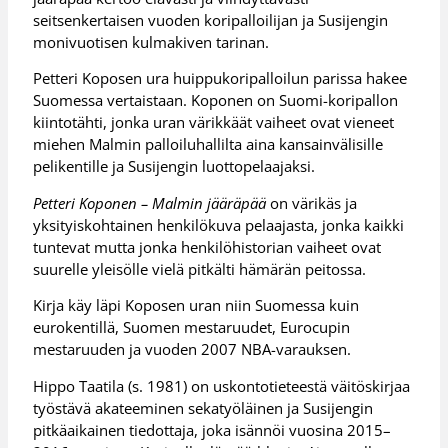
seitsenkertaisen vuoden koripalloilijan ja Susijengin
monivuotisen kulmakiven tarinan.
Petteri Koposen ura huippukoripalloilun parissa hakee
Suomessa vertaistaan. Koponen on Suomi-koripallon
kiintotähti, jonka uran värikkäät vaiheet ovat vieneet
miehen Malmin palloiluhallilta aina kansainvälisille
pelikentille ja Susijengin luottopelaajaksi.
Petteri Koponen – Malmin jääräpää
on värikäs ja
yksityiskohtainen henkilökuva pelaajasta, jonka kaikki
tuntevat mutta jonka henkilöhistorian vaiheet ovat
suurelle yleisölle vielä pitkälti hämärän peitossa.
Kirja käy läpi Koposen uran niin Suomessa kuin
eurokentillä, Suomen mestaruudet, Eurocupin
mestaruuden ja vuoden 2007 NBA-varauksen.
Hippo Taatila (s. 1981) on uskontotieteestä väitöskirjaa
työstävä akateeminen sekatyöläinen ja Susijengin
pitkäaikainen tiedottaja, joka isännöi vuosina 2015–