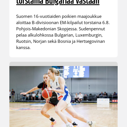
torstaina Bulgariaa vastaan
Suomen 16-vuotiaiden poikien maajoukkue
aloittaa B-divisioonan EM-kilpailut torstaina 6.8.
Pohjois-Makedonian Skopjessa. Sudenpennut
pelaa alkulohkossa Bulgarian, Luxemburgin,
Ruotsin, Norjan sekä Bosnia ja Hertsegovinan
kanssa.