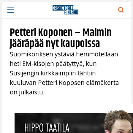
Siirry
sisältöön
Petteri Koponen – Malmin
jääräpää nyt kaupoissa
Suomikoriksen ystäviä hemmotellaan
heti EM-kisojen päätyttyä, kun
Susijengin kirkkaimpiin tähtiin
kuuluvan Petteri Koposen elämäkerta
on julkaistu.