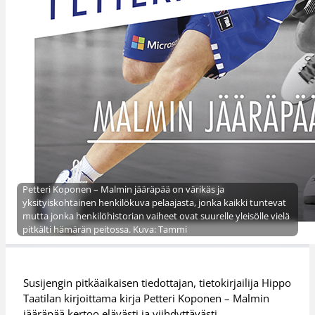
Petteri Koponen – Malmin jääräpää on värikäs ja
yksityiskohtainen henkilökuva pelaajasta, jonka kaikki tuntevat
mutta jonka henkilöhistorian vaiheet ovat suurelle yleisölle vielä
pitkälti hämärän peitossa. Kuva: Tammi
Susijengin pitkäaikaisen tiedottajan, tietokirjailija Hippo
Taatilan kirjoittama kirja Petteri Koponen – Malmin
jääräpää kertoo elävästi ja viihdyttävästi