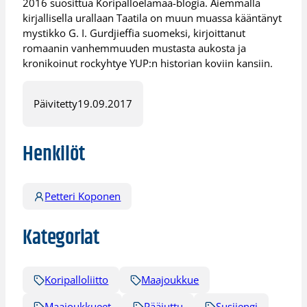
2016 suosittua Koripalloelämää-blogia. Aiemmalla
kirjallisella urallaan Taatila on muun muassa kääntänyt
mystikko G. I. Gurdjieffia suomeksi, kirjoittanut
romaanin vanhemmuuden mustasta aukosta ja
kronikoinut rockyhtye YUP:n historian koviin kansiin.
Päivitetty
19.09.2017
Henkilöt
Petteri Koponen
Kategoriat
Koripalloliitto
Maajoukkue
Maajoukkueet
Pääjuttu
Susijengi