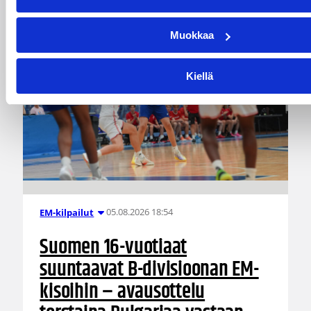
Muokkaa
Kiellä
05.08.2026 18:54
EM-kilpailut
Suomen 16-vuotiaat
suuntaavat B-divisioonan EM-
kisoihin – avausottelu