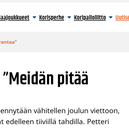
aajoukkueet
Korisperhe
Koripalloliitto
Uutis
rantaa”
 ”Meidän pitää
jennytään vähitellen joulun viettoon,
edelleen tiiviillä tahdilla. Petteri