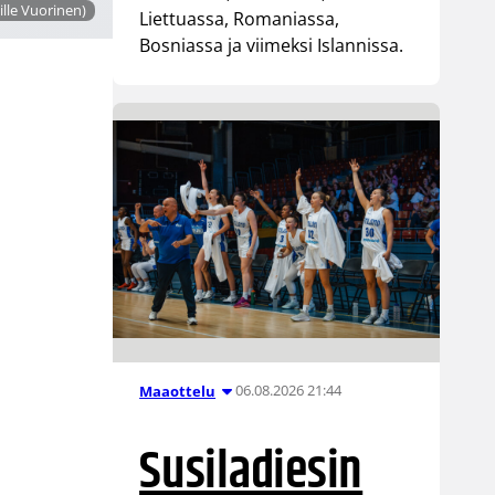
ille Vuorinen)
Liettuassa, Romaniassa,
Bosniassa ja viimeksi Islannissa.
06.08.2026 21:44
Maaottelu
Susiladiesin