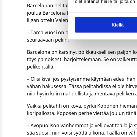
olet antanut heille tai joita o
Barcelonan pelitahti tällä kaudella on kova. Uud
joulua Barcelona kohtaa vielä Saski Baskonian v
liigan ottelu Valenciaa ja Euroliigan ottelu Dar
Kiellä
– Tämä vuosi on ollut vain pelaamista eikä harjoi
seuraavaan peliin.
Barcelona on kärsinyt poikkeuksellisen paljon 
täysipainoisesti harjoittelemaan. Se on vaikeut
pelikentällä.
– Olisi kiva, jos pystyisimme käymään edes ihan p
vähän hakusessa. Tässä pelitahdissa ei ole hirveä
niin hyvin kuin mahdollista ja mentävä peli kerr
Vaikka pelitahti on kova, pyrkii Koponen hiema
koripallosta. Koposen perhe viettää joulun tän
– Avopuolison vanhemmat ja veli ovat täällä ja 
sää suosii, niin voisi syödä ulkona. Täällä on v