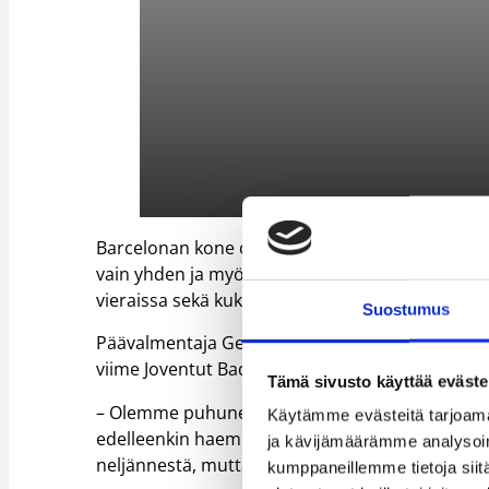
Barcelonan kone on hieman yskähdellyt viime aik
vain yhden ja myös Espanjan liigassa se on joutun
vieraissa sekä kukisti pisteellä Gran Canarian j
Suostumus
Päävalmentaja Georgios Bartzokas haki pirist
viime Joventut Badalona -otteluun ja Koponen p
Tämä sivusto käyttää eväste
– Olemme puhuneet siitä, että olemme aloittane
Käytämme evästeitä tarjoama
edelleenkin haemme vähän niitä asioita jotka 
ja kävijämäärämme analysoim
neljännestä, mutta meidän pitää parantaa vielä
kumppaneillemme tietoja siitä