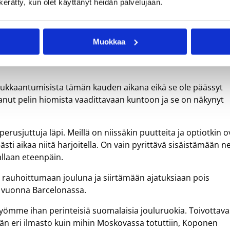
n kerätty, kun olet käyttänyt heidän palvelujaan.
istuneen Euroliigan myötä otteluita tulee viikossa 2-3. Enne
ieraissa ja EA7 Milanon kotonaan. Välipäivinä edessä ovat A
ussafakaa vastaan.
Muokkaa
tteluun ole jäänyt juuri aikaa. Treenit ovat lähinnä valmista
loukkaantumisista tämän kauden aikana eikä se ole päässyt
tanut pelin hiomista vaadittavaan kuntoon ja se on näkynyt
erusjuttuja läpi. Meillä on niissäkin puutteita ja optiotkin o
sti aikaa niitä harjoitella. On vain pyrittävä sisäistämään n
allaan eteenpäin.
n rauhoittumaan jouluna ja siirtämään ajatuksiaan pois
ä vuonna Barcelonassa.
syömme ihan perinteisiä suomalaisia jouluruokia. Toivottava
ähän eri ilmasto kuin mihin Moskovassa totuttiin, Koponen