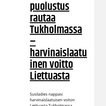
puolustus
rautaa
Tukholmassa
–
harvinaislaatu
inen voitto
Liettuasta
Susiladies nappasi
harvinaislaatuisen voiton
Liettuasta Tukholmassa