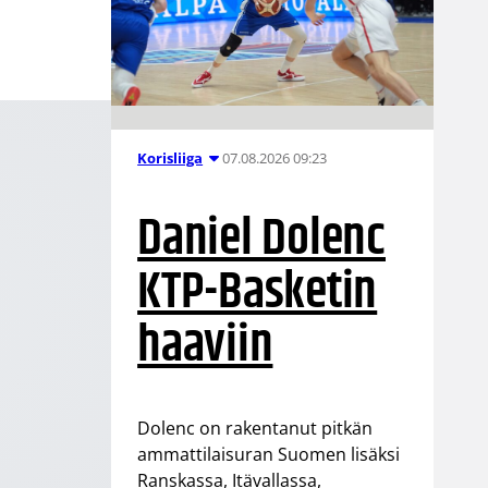
07.08.2026 09:23
Korisliiga
Daniel Dolenc
KTP-Basketin
haaviin
Dolenc on rakentanut pitkän
ammattilaisuran Suomen lisäksi
Ranskassa, Itävallassa,