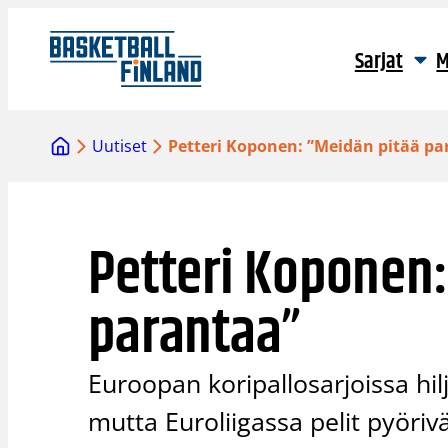
Siirry
sisältöön
Sarjat
M
Uutiset
Petteri Koponen: ”Meidän pitää pa
Petteri Koponen:
parantaa”
Euroopan koripallosarjoissa hil
mutta Euroliigassa pelit pyörivät 