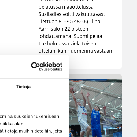
pelatussa maaottelussa.
Susiladies voitti vakuuttavasti
Liettuan 81-70 (48-36) Elina
Aarnisalon 22 pisteen
johdattamana. Suomi pelaa
Tukholmassa vielä toisen
ottelun, kun huomenna vastaan
tulee Ruotsi.
t
Tietoja
 ja
 ominaisuuksien tukemiseen
tiikka-alan
ietoja muihin tietoihin, joita