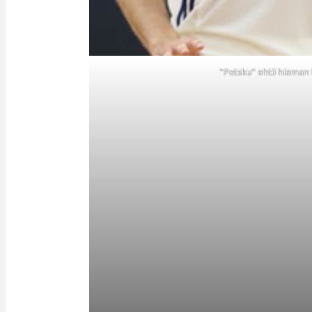
”Petsku” ehtii hieman 