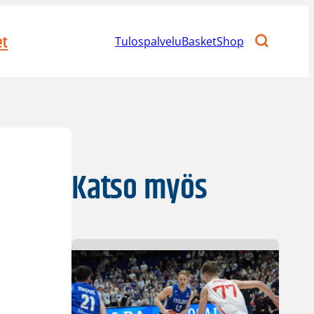
et
Tulospalvelu
BasketShop
Katso myös