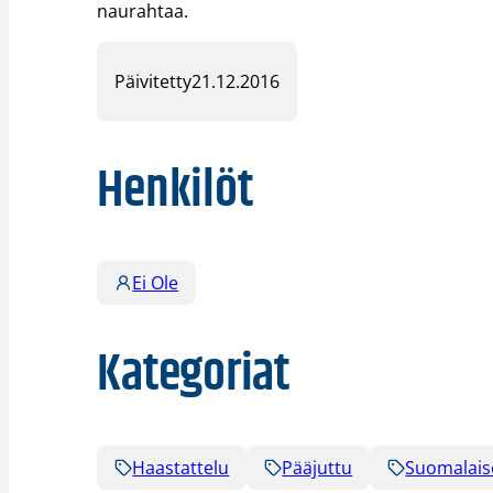
naurahtaa.
Päivitetty
21.12.2016
Henkilöt
Ei Ole
Kategoriat
Haastattelu
Pääjuttu
Suomalaise