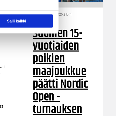
n
CB-
06.08.2026 21:44
MU15
Salli kaikki
Suomen 15-
via
vuotiaiden
poikien
maajoukkue
vat
e
päätti Nordic
Open -
turnauksen
sti