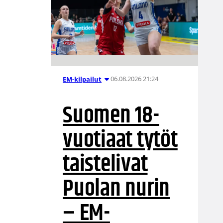
06.08.2026 21:24
EM-kilpailut
Suomen 18-
vuotiaat tytöt
taistelivat
Puolan nurin
– EM-