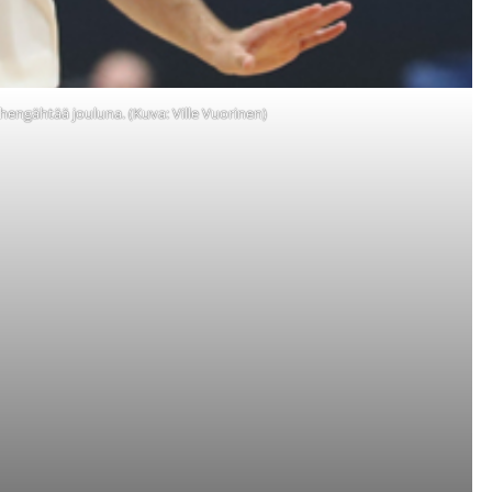
hengähtää jouluna. (Kuva: Ville Vuorinen)