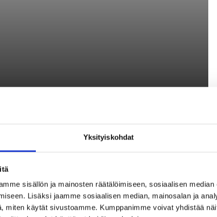
oina. Euroliigassa se on kuudesta edellispelistään voittanu
ut tiukoille. Se hävisi Malagalle jatkoajalla ja Andorralle
a kahdella Joventut Badalonan.
Yksityiskohdat
ystä joukkueen ilmeeseen vaihtamalla hieman kokoonpanoa
ääsi ensimmäistä kertaa aloitusviisikkoon.
itä
et pelit huonosti. Valmentaja koetti muuttaa hieman juttuja
mme sisällön ja mainosten räätälöimiseen, sosiaalisen median
toimisivat. Nyt emme ainakaan hävinneet ensimmäistä
iseen. Lisäksi jaamme sosiaalisen median, mainosalan ja analy
 paljon, Koponen pohtii.
, miten käytät sivustoamme. Kumppanimme voivat yhdistää näitä t