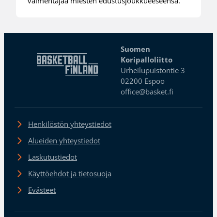
valmentajaa miesten edustusjoukkueeseensa.
Suomen
Koripalloliitto
Urheilupuistontie 3
02200 Espoo
office@basket.fi
Henkilöstön yhteystiedot
Alueiden yhteystiedot
Laskutustiedot
Käyttöehdot ja tietosuoja
Evästeet