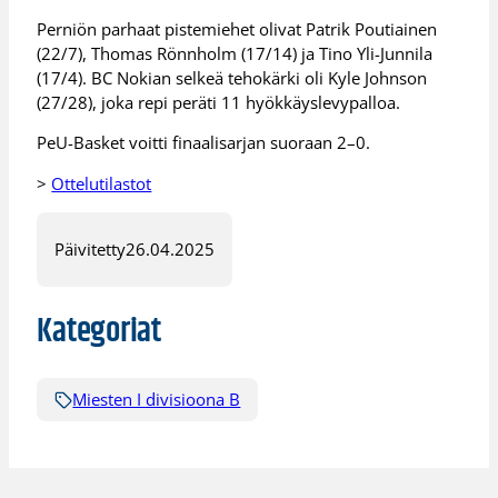
Perniön parhaat pistemiehet olivat Patrik Poutiainen
(22/7), Thomas Rönnholm (17/14) ja Tino Yli-Junnila
(17/4). BC Nokian selkeä tehokärki oli Kyle Johnson
(27/28), joka repi peräti 11 hyökkäyslevypalloa.
PeU-Basket voitti finaalisarjan suoraan 2–0.
>
Ottelutilastot
Päivitetty
26.04.2025
Kategoriat
Miesten I divisioona B