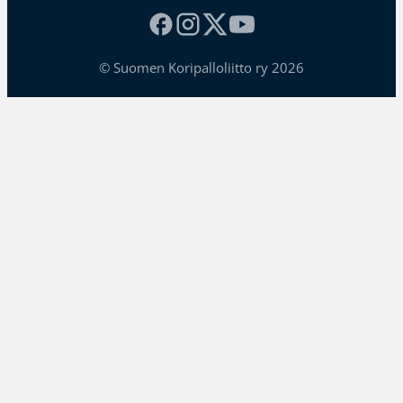
© Suomen Koripalloliitto ry 2026