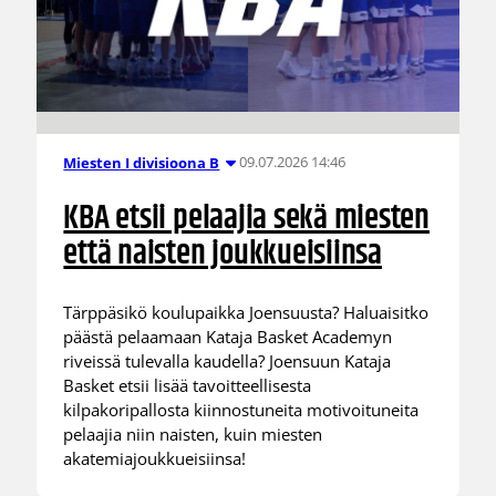
09.07.2026 14:46
Miesten I divisioona B
KBA etsii pelaajia sekä miesten
että naisten joukkueisiinsa
Tärppäsikö koulupaikka Joensuusta? Haluaisitko
päästä pelaamaan Kataja Basket Academyn
riveissä tulevalla kaudella? Joensuun Kataja
Basket etsii lisää tavoitteellisesta
kilpakoripallosta kiinnostuneita motivoituneita
pelaajia niin naisten, kuin miesten
akatemiajoukkueisiinsa!