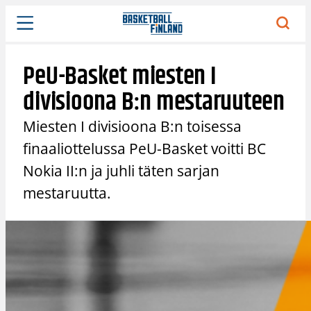
Siirry
sisältöön
PeU-Basket miesten I
divisioona B:n mestaruuteen
Miesten I divisioona B:n toisessa
finaaliottelussa PeU-Basket voitti BC
Nokia II:n ja juhli täten sarjan
mestaruutta.