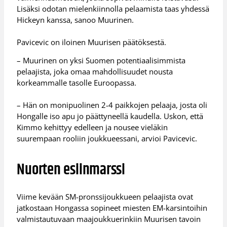
Lisäksi odotan mielenkiinnolla pelaamista taas yhdessä
Hickeyn kanssa, sanoo Muurinen.
Pavicevic on iloinen Muurisen päätöksestä.
– Muurinen on yksi Suomen potentiaalisimmista
pelaajista, joka omaa mahdollisuudet nousta
korkeammalle tasolle Euroopassa.
– Hän on monipuolinen 2-4 paikkojen pelaaja, josta oli
Hongalle iso apu jo päättyneellä kaudella. Uskon, että
Kimmo kehittyy edelleen ja nousee vieläkin
suurempaan rooliin joukkueessani, arvioi Pavicevic.
Nuorten esiinmarssi
Viime kevään SM-pronssijoukkueen pelaajista ovat
jatkostaan Hongassa sopineet miesten EM-karsintoihin
valmistautuvaan maajoukkuerinkiin Muurisen tavoin