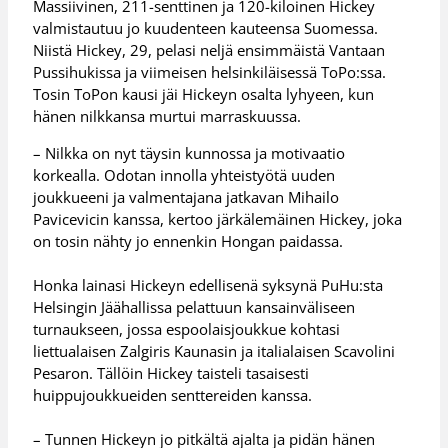
Massiivinen, 211-senttinen ja 120-kiloinen Hickey
valmistautuu jo kuudenteen kauteensa Suomessa.
Niistä Hickey, 29, pelasi neljä ensimmäistä Vantaan
Pussihukissa ja viimeisen helsinkiläisessä ToPo:ssa.
Tosin ToPon kausi jäi Hickeyn osalta lyhyeen, kun
hänen nilkkansa murtui marraskuussa.
– Nilkka on nyt täysin kunnossa ja motivaatio
korkealla. Odotan innolla yhteistyötä uuden
joukkueeni ja valmentajana jatkavan Mihailo
Pavicevicin kanssa, kertoo järkälemäinen Hickey, joka
on tosin nähty jo ennenkin Hongan paidassa.
Honka lainasi Hickeyn edellisenä syksynä PuHu:sta
Helsingin Jäähallissa pelattuun kansainväliseen
turnaukseen, jossa espoolaisjoukkue kohtasi
liettualaisen Zalgiris Kaunasin ja italialaisen Scavolini
Pesaron. Tällöin Hickey taisteli tasaisesti
huippujoukkueiden senttereiden kanssa.
– Tunnen Hickeyn jo pitkältä ajalta ja pidän hänen