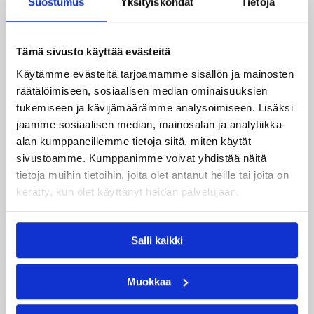
Suostumus
Yksityiskohdat
Tietoja
Katso myös
Tämä sivusto käyttää evästeitä
Käytämme evästeitä tarjoamamme sisällön ja mainosten
räätälöimiseen, sosiaalisen median ominaisuuksien
tukemiseen ja kävijämäärämme analysoimiseen. Lisäksi
jaamme sosiaalisen median, mainosalan ja analytiikka-
alan kumppaneillemme tietoja siitä, miten käytät
sivustoamme. Kumppanimme voivat yhdistää näitä
tietoja muihin tietoihin, joita olet antanut heille tai joita on
kerätty, kun olet käyttänyt heidän palvelujaan.
Salli kaikki
08.08.2026 00:37
EM-kilpailut
Muokkaa
Suomen 16-vuotiaat pojat