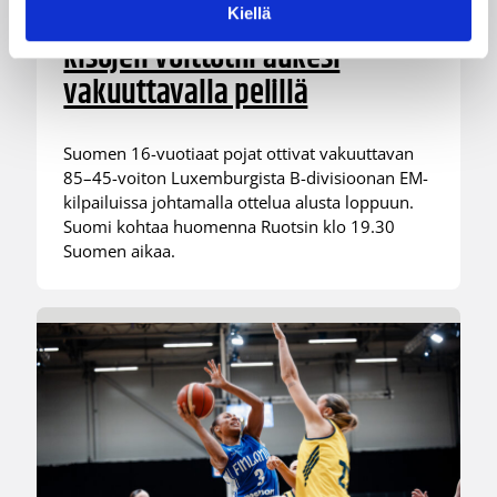
voittivat Luxemburgin – EM-
Kiellä
kisojen voittotili aukesi
vakuuttavalla pelillä
Suomen 16-vuotiaat pojat ottivat vakuuttavan
85–45-voiton Luxemburgista B-divisioonan EM-
kilpailuissa johtamalla ottelua alusta loppuun.
Suomi kohtaa huomenna Ruotsin klo 19.30
Suomen aikaa.