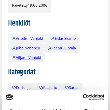
Päivitetty
19.06.2006
Henkilöt
Anselmi Vanjoki
Eldar Skamo
Juho Nenonen
Teemu Rintala
Viljami Vanjoki
Kategoriat
Korisliiga
Pääjuttu
Sarjat