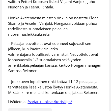
valitun Petteri Koposen lisäksi Viljami Vanjoki, Juho
Nenonen ja Teemu Rintala.
Honka Akatemiasta miesten rinkiin on nostettu Eldar
Skamo ja Anselmi Vanjoki. Hongassa voidaan puhua
todellisesta suomalaisten pelaajien
nuorennusleikkauksesta.
– Pelaajaneuvottelut ovat edenneet sujuvasti sen
jälkeen, kun Pavicevicin jatko
valmentajana lopullisesti varmistui. Neuvottelut ovat
loppusuoralla 1-2 suomalaisen sekä yhden
amerikkalaispelaajan kanssa, kertoo Hongan manageri
Sampsa Rekonen.
– Joukkueen lopullinen rinki kattaa 11-12 pelaajaa ja
tarvittaessa lisää kalustoa löytyy Honka Akatemiasta.
Mikään kiire meillä ei kuitenkaan ole, jatkaa Rekonen.
Lisätietoja:
/sarjat_tulokset/korisliiga/