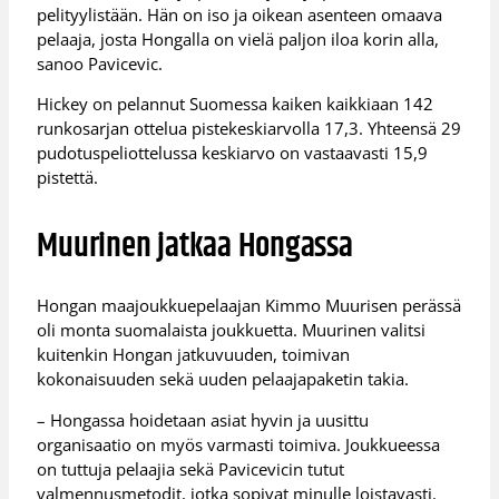
pelityylistään. Hän on iso ja oikean asenteen omaava
pelaaja, josta Hongalla on vielä paljon iloa korin alla,
sanoo Pavicevic.
Hickey on pelannut Suomessa kaiken kaikkiaan 142
runkosarjan ottelua pistekeskiarvolla 17,3. Yhteensä 29
pudotuspeliottelussa keskiarvo on vastaavasti 15,9
pistettä.
Muurinen jatkaa Hongassa
Hongan maajoukkuepelaajan Kimmo Muurisen perässä
oli monta suomalaista joukkuetta. Muurinen valitsi
kuitenkin Hongan jatkuvuuden, toimivan
kokonaisuuden sekä uuden pelaajapaketin takia.
– Hongassa hoidetaan asiat hyvin ja uusittu
organisaatio on myös varmasti toimiva. Joukkueessa
on tuttuja pelaajia sekä Pavicevicin tutut
valmennusmetodit, jotka sopivat minulle loistavasti.