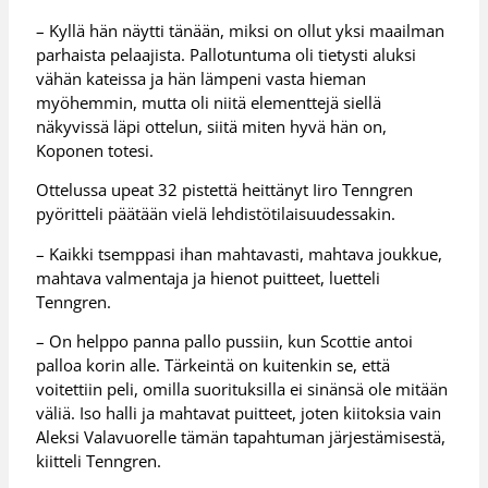
– Kyllä hän näytti tänään, miksi on ollut yksi maailman
parhaista pelaajista. Pallotuntuma oli tietysti aluksi
vähän kateissa ja hän lämpeni vasta hieman
myöhemmin, mutta oli niitä elementtejä siellä
näkyvissä läpi ottelun, siitä miten hyvä hän on,
Koponen totesi.
Ottelussa upeat 32 pistettä heittänyt Iiro Tenngren
pyöritteli päätään vielä lehdistötilaisuudessakin.
– Kaikki tsemppasi ihan mahtavasti, mahtava joukkue,
mahtava valmentaja ja hienot puitteet, luetteli
Tenngren.
– On helppo panna pallo pussiin, kun Scottie antoi
palloa korin alle. Tärkeintä on kuitenkin se, että
voitettiin peli, omilla suorituksilla ei sinänsä ole mitään
väliä. Iso halli ja mahtavat puitteet, joten kiitoksia vain
Aleksi Valavuorelle tämän tapahtuman järjestämisestä,
kiitteli Tenngren.