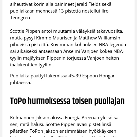
aiheuttivat korin alla painineet Jerald Fields sekä
puoliaikaan mennessä 13 pistettä nostellut Iiro
Tenngren.
Scottie Pippen antoi muutamia väläyksiä takavuosilta,
mutta pysyi Kimmo Muurisen ja Matthew Williamsin
pihdeissä pisteittä. Kovimman kohauksen NBA-legenda
sai aikaiseksi antaessaan Anselmi Vanjoen kokea NBA-
tyylin mäjäyksen Pippenin torjuessa Vanjoen heiton
taalakenttien tyyliin.
Puoliaika päättyi lukemissa 45-39 Espoon Hongan
johtaessa.
ToPo hurmoksessa toisen puoliajan
Kolmannen jakson alussa Energia Areenan yleisö sai
sen, mitä halusi. Scottie Pippen avasi pistetilinsä
päättäen ToPon jakson ensimmäisen hyökkäyksen