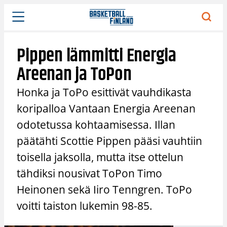
Siirry
sisältöön
Pippen lämmitti Energia
Areenan ja ToPon
Honka ja ToPo esittivät vauhdikasta
koripalloa Vantaan Energia Areenan
odotetussa kohtaamisessa. Illan
päätähti Scottie Pippen pääsi vauhtiin
toisella jaksolla, mutta itse ottelun
tähdiksi nousivat ToPon Timo
Heinonen sekä Iiro Tenngren. ToPo
voitti taiston lukemin 98-85.