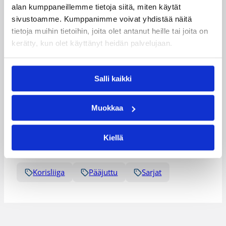
alan kumppaneillemme tietoja siitä, miten käytät
Henkilöt
sivustoamme. Kumppanimme voivat yhdistää näitä
tietoja muihin tietoihin, joita olet antanut heille tai joita on
kerätty, kun olet käyttänyt heidän palvelujaan.
Iiro Tenngren
Jerald Fields
Matthew Williams
Mihailo Pavicevic
Salli kaikki
Monte Cummings
Petteri Koponen
Muokkaa
Scottie Pippen
Tomi Kaminen
Kategoriat
Kiellä
Korisliiga
Pääjuttu
Sarjat