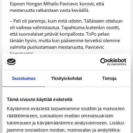
Espoon Hongan Mihailo Pavicevic korosti, että
mestaruutta ratkaistaan vasta keväällä.
– Peli oli parempi, kuin mitä odotin. Tälläiseen otteluun
oli vaikeaa valmistautua. Tapahtuma kuitenkin osoitti,
että suomalaiset pitävät koripallosta. ToPo pelasi
tänään hyvin, mutta kun pääsemme terveiksi olemme
valmiita puolustamaan mestaruutta, Pavicevic
kommentoi.
ToPon kovalla latauksella ottelussa elänyt Tomi
Kaminen oli huojentunut joukkueensa upeasta illasta
Suostumus
Yksityiskohdat
Tietoja
– Huikeat tunnelmat. Silmäkulma jopa vähän kostuu,
kun ajattelee meidän joukkuetta ja tätä peliä ja koko
tapahtumaa, liikuttunut Kaminen iloitsi.
Tämä sivusto käyttää evästeitä
Ottelun tilastot
http://www.basket.fi/
Käytämme evästeitä tarjoamamme sisällön ja mainosten
räätälöimiseen, sosiaalisen median ominaisuuksien
tukemiseen ja kävijämäärämme analysoimiseen. Lisäksi
Päivitetty
05.01.2008
jaamme sosiaalisen median, mainosalan ja analytiikka-