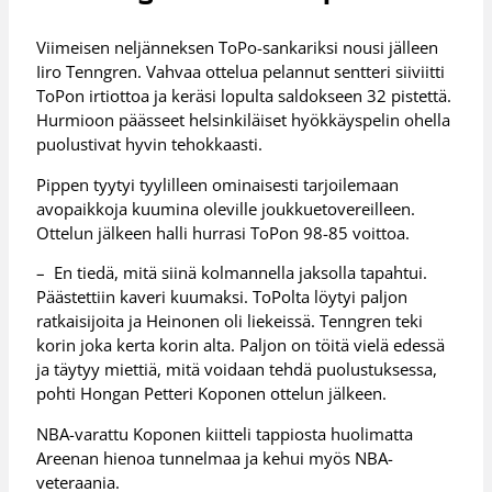
Viimeisen neljänneksen ToPo-sankariksi nousi jälleen
Iiro Tenngren. Vahvaa ottelua pelannut sentteri siiviitti
ToPon irtiottoa ja keräsi lopulta saldokseen 32 pistettä.
Hurmioon päässeet helsinkiläiset hyökkäyspelin ohella
puolustivat hyvin tehokkaasti.
Pippen tyytyi tyylilleen ominaisesti tarjoilemaan
avopaikkoja kuumina oleville joukkuetovereilleen.
Ottelun jälkeen halli hurrasi ToPon 98-85 voittoa.
– En tiedä, mitä siinä kolmannella jaksolla tapahtui.
Päästettiin kaveri kuumaksi. ToPolta löytyi paljon
ratkaisijoita ja Heinonen oli liekeissä. Tenngren teki
korin joka kerta korin alta. Paljon on töitä vielä edessä
ja täytyy miettiä, mitä voidaan tehdä puolustuksessa,
pohti Hongan Petteri Koponen ottelun jälkeen.
NBA-varattu Koponen kiitteli tappiosta huolimatta
Areenan hienoa tunnelmaa ja kehui myös NBA-
veteraania.