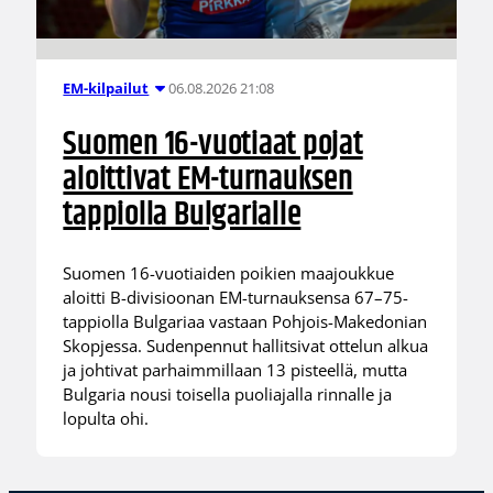
06.08.2026 21:08
EM-kilpailut
Suomen 16-vuotiaat pojat
aloittivat EM-turnauksen
tappiolla Bulgarialle
Suomen 16-vuotiaiden poikien maajoukkue
aloitti B-divisioonan EM-turnauksensa 67–75-
tappiolla Bulgariaa vastaan Pohjois-Makedonian
Skopjessa. Sudenpennut hallitsivat ottelun alkua
ja johtivat parhaimmillaan 13 pisteellä, mutta
Bulgaria nousi toisella puoliajalla rinnalle ja
lopulta ohi.