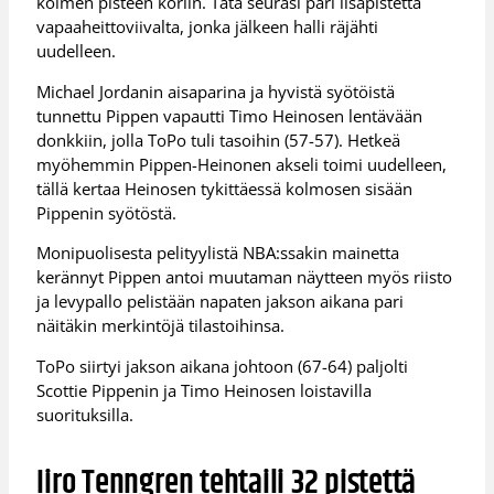
kolmen pisteen koriin. Tätä seurasi pari lisäpistettä
vapaaheittoviivalta, jonka jälkeen halli räjähti
uudelleen.
Michael Jordanin aisaparina ja hyvistä syötöistä
tunnettu Pippen vapautti Timo Heinosen lentävään
donkkiin, jolla ToPo tuli tasoihin (57-57). Hetkeä
myöhemmin Pippen-Heinonen akseli toimi uudelleen,
tällä kertaa Heinosen tykittäessä kolmosen sisään
Pippenin syötöstä.
Monipuolisesta pelityylistä NBA:ssakin mainetta
kerännyt Pippen antoi muutaman näytteen myös riisto
ja levypallo pelistään napaten jakson aikana pari
näitäkin merkintöjä tilastoihinsa.
ToPo siirtyi jakson aikana johtoon (67-64) paljolti
Scottie Pippenin ja Timo Heinosen loistavilla
suorituksilla.
Iiro Tenngren tehtaili 32 pistettä