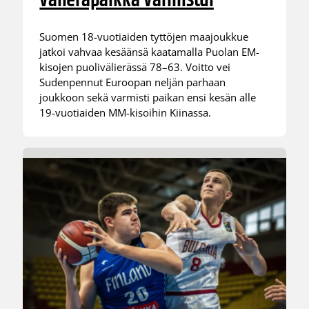
välieräpaikka varmistui
Suomen 18-vuotiaiden tyttöjen maajoukkue
jatkoi vahvaa kesäänsä kaatamalla Puolan EM-
kisojen puolivälierässä 78–63. Voitto vei
Sudenpennut Euroopan neljän parhaan
joukkoon sekä varmisti paikan ensi kesän alle
19-vuotiaiden MM-kisoihin Kiinassa.