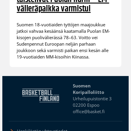
välieräpaikka varmistui
Suomen 18-vuotiaiden tyttöjen maajoukkue
jatkoi vahvaa kesäänsä kaatamalla Puolan EM-
kisojen puolivälierässä 78–63. Voitto vei
Sudenpennut Euroopan neljän parhaan
joukkoon sekä varmisti paikan ensi kesän alle
19-vuotiaiden MM-kisoihin Kiinassa.
Suomen
Koripalloliitto
Urheilupuistontie 3
02200 Espoo
office@basket.fi
Henkilöstön yhteystiedot