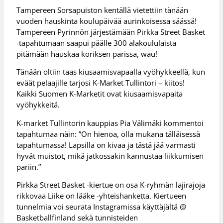
Tampereen Sorsapuiston kentällä vietettiin tänään
vuoden hauskinta koulupäivää aurinkoisessa säässä!
Tampereen Pyrinnön järjestämään Pirkka Street Basket
-tapahtumaan saapui päälle 300 alakoululaista
pitämään hauskaa koriksen parissa, wau!
Tänään oltiin taas kiusaamisvapaalla vyöhykkeellä, kun
eväät pelaajille tarjosi K-Market Tullintori – kiitos!
Kaikki Suomen K-Marketit ovat kiusaamisvapaita
vyöhykkeitä.
K-market Tullintorin kauppias Pia Välimäki kommentoi
tapahtumaa näin: ”On hienoa, olla mukana tälläisessä
tapahtumassa! Lapsilla on kivaa ja tästä jää varmasti
hyvät muistot, mikä jatkossakin kannustaa liikkumisen
pariin.”
Pirkka Street Basket -kiertue on osa K-ryhmän lajirajoja
rikkovaa Liike on lääke -yhteishanketta. Kiertueen
tunnelmia voi seurata Instagramissa käyttäjältä @
Basketballfinland sekä tunnisteiden