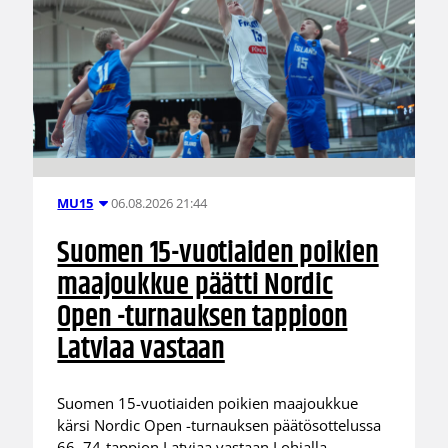
06.08.2026 21:44
MU15
Suomen 15-vuotiaiden poikien
maajoukkue päätti Nordic
Open -turnauksen tappioon
Latviaa vastaan
Suomen 15-vuotiaiden poikien maajoukkue
kärsi Nordic Open -turnauksen päätösottelussa
66–74-tappion Latviaa vastaan Lohjalla.