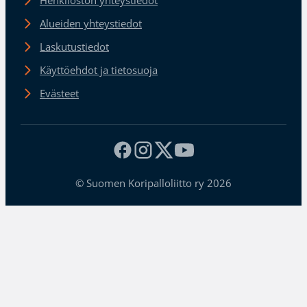
Alueiden yhteystiedot
Laskutustiedot
Käyttöehdot ja tietosuoja
Evästeet
© Suomen Koripalloliitto ry 2026