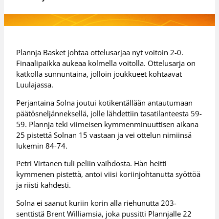
Plannja Basket johtaa ottelusarjaa nyt voitoin 2-0.
Finaalipaikka aukeaa kolmella voitolla. Ottelusarja on
katkolla sunnuntaina, jolloin joukkueet kohtaavat
Luulajassa.
Perjantaina Solna joutui kotikentällään antautumaan
päätösneljänneksellä, jolle lähdettiin tasatilanteesta 59-
59. Plannja teki viimeisen kymmenminuuttisen aikana
25 pistettä Solnan 15 vastaan ja vei ottelun nimiinsä
lukemin 84-74.
Petri Virtanen tuli peliin vaihdosta. Hän heitti
kymmenen pistettä, antoi viisi koriinjohtanutta syöttöä
ja riisti kahdesti.
Solna ei saanut kuriin korin alla riehunutta 203-
senttistä Brent Williamsia, joka pussitti Plannjalle 22