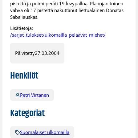
pistettä ja poimi peräti 19 levypalloa. Plannjan toinen
vahva oli 17 pistettä nakuttanut liettualainen Donatas
Sabaliauskas.
Lisätietoja:
/sarjat_tulokset/ulkomailla_pelaavat_miehet/
Päivitetty
27.03.2004
Henkilöt
Petri Virtanen
Kategoriat
Suomalaiset ulkomailla