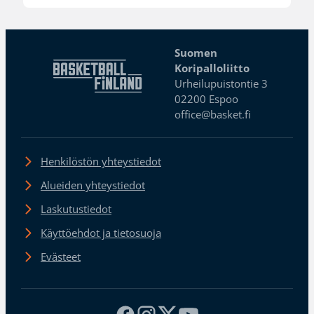
Suomen
Koripalloliitto
Urheilupuistontie 3
02200 Espoo
office@basket.fi
Henkilöstön yhteystiedot
Alueiden yhteystiedot
Laskutustiedot
Käyttöehdot ja tietosuoja
Evästeet