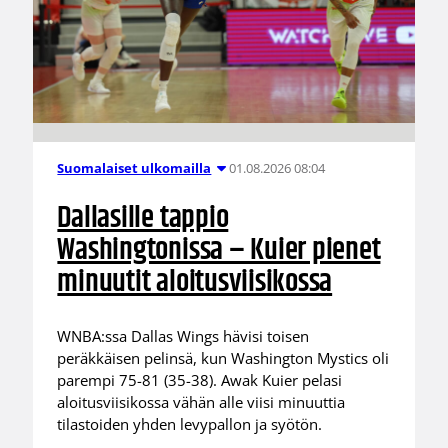
01.08.2026 08:04
Suomalaiset ulkomailla
Dallasille tappio
Washingtonissa – Kuier pienet
minuutit aloitusviisikossa
WNBA:ssa Dallas Wings hävisi toisen
peräkkäisen pelinsä, kun Washington Mystics oli
parempi 75-81 (35-38). Awak Kuier pelasi
aloitusviisikossa vähän alle viisi minuuttia
tilastoiden yhden levypallon ja syötön.