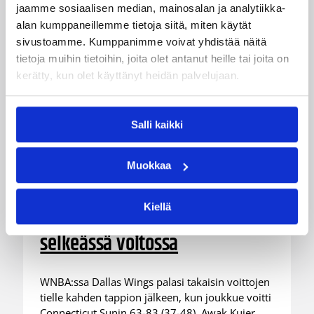
jaamme sosiaalisen median, mainosalan ja analytiikka-
alan kumppaneillemme tietoja siitä, miten käytät
sivustoamme. Kumppanimme voivat yhdistää näitä
tietoja muihin tietoihin, joita olet antanut heille tai joita on
kerätty, kun olet käyttänyt heidän palvelujaan.
Salli kaikki
03.08.2026 09:24
Suomalaiset ulkomailla
Muokkaa
Dallas takaisin voittokantaan
Connecticutin kustannuksella
Kiellä
– Kuier kuusi pistettä
selkeässä voitossa
WNBA:ssa Dallas Wings palasi takaisin voittojen
tielle kahden tappion jälkeen, kun joukkue voitti
Connecticut Sunin 63-83 (37-48). Awak Kuier