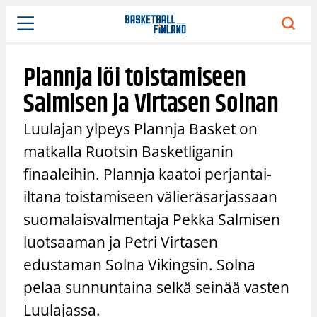
Siirry
sisältöön
Plannja löi toistamiseen
Salmisen ja Virtasen Solnan
Luulajan ylpeys Plannja Basket on
matkalla Ruotsin Basketliganin
finaaleihin. Plannja kaatoi perjantai-
iltana toistamiseen välieräsarjassaan
suomalaisvalmentaja Pekka Salmisen
luotsaaman ja Petri Virtasen
edustaman Solna Vikingsin. Solna
pelaa sunnuntaina selkä seinää vasten
Luulajassa.