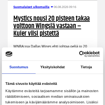
06.08.2026 09:16
Suomalaiset ulkomailla
Mystics nousi 20 pisteen takaa
voittoon Wingsiä vastaan –
Kuier viisi pistettä
WNBA:ssa Dallas Wings ehti johtaa peliä jo 20
pistettä, mutta Washington Mystics nousi takaa
voittoon 92-96 (59-44). Awak Kuier pelasi
vaihdosta viisi minuuttia tilastoiden viisi pistettä
ja yhden torjunnan.
Suostumus
Yksityiskohdat
Tietoja
Tämä sivusto käyttää evästeitä
Käytämme evästeitä tarjoamamme sisällön ja mainosten
räätälöimiseen, sosiaalisen median ominaisuuksien
tukemiseen ja kävijämäärämme analysoimiseen. Lisäksi