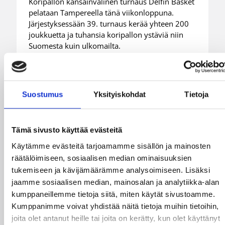
Koripallon kansainvälinen turnaus Delfin Basket
pelataan Tampereella tänä viikonloppuna.
Järjestyksessään 39. turnaus kerää yhteen 200
joukkuetta ja tuhansia koripallon ystäviä niin
Suomesta kuin ulkomailta.
Suostumus
Yksityiskohdat
Tietoja
Tämä sivusto käyttää evästeitä
Käytämme evästeitä tarjoamamme sisällön ja mainosten
räätälöimiseen, sosiaalisen median ominaisuuksien
tukemiseen ja kävijämäärämme analysoimiseen. Lisäksi
jaamme sosiaalisen median, mainosalan ja analytiikka-alan
kumppaneillemme tietoja siitä, miten käytät sivustoamme.
01.08.2026 16:31
Alueet
Kumppanimme voivat yhdistää näitä tietoja muihin tietoihin,
Mikko Salminen BC Nokian
joita olet antanut heille tai joita on kerätty, kun olet käyttänyt