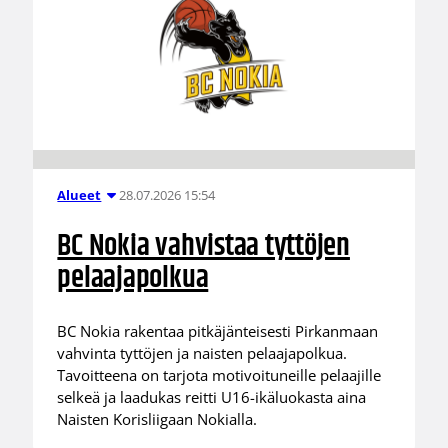
28.07.2026 15:54
Alueet
BC Nokia vahvistaa tyttöjen
pelaajapolkua
BC Nokia rakentaa pitkäjänteisesti Pirkanmaan
vahvinta tyttöjen ja naisten pelaajapolkua.
Tavoitteena on tarjota motivoituneille pelaajille
selkeä ja laadukas reitti U16-ikäluokasta aina
Naisten Korisliigaan Nokialla.