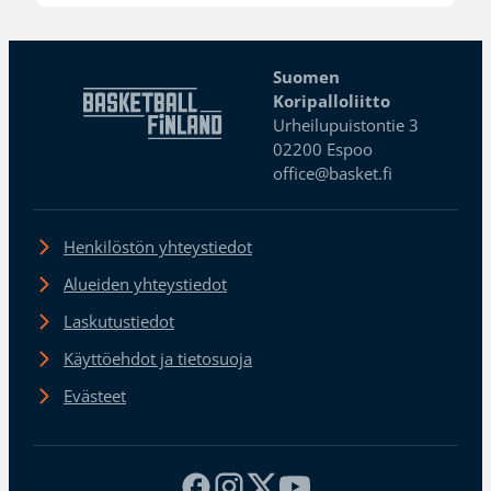
Suomen
Koripalloliitto
Urheilupuistontie 3
02200 Espoo
office@basket.fi
Henkilöstön yhteystiedot
Alueiden yhteystiedot
Laskutustiedot
Käyttöehdot ja tietosuoja
Evästeet