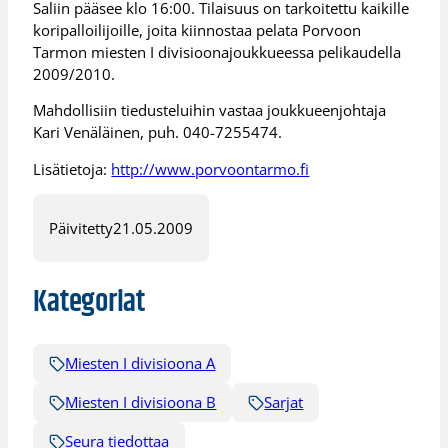
Saliin pääsee klo 16:00. Tilaisuus on tarkoitettu kaikille
koripalloilijoille, joita kiinnostaa pelata Porvoon
Tarmon miesten I divisioonajoukkueessa pelikaudella
2009/2010.
Mahdollisiin tiedusteluihin vastaa joukkueenjohtaja
Kari Venäläinen, puh. 040-7255474.
Lisätietoja:
http://www.porvoontarmo.fi
Päivitetty
21.05.2009
Kategoriat
Miesten I divisioona A
Miesten I divisioona B
Sarjat
Seura tiedottaa