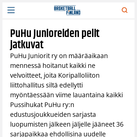
Siirry
sisältöön
PuHu Junioreiden pelit
jatkuvat
PuHu Juniorit ry on määräaikaan
mennessä hoitanut kaikki ne
velvoitteet, joita Koripalloliiton
liittohallitus siltä edellytti
myöntäessään viime lauantaina kaikki
Pussihukat PuHu ry:n
edustusjoukkueiden sarjasta
luopumisten jälkeen jäljelle jääneet 36
sarjapaikkaa ehdollisina uudelle