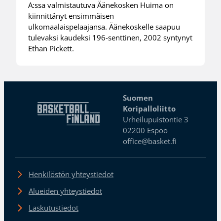
A:ssa valmistautuva Äänekosken Huima on
kiinnittänyt ensimmäisen
ulkomaalaispelaajansa. Äänekoskelle saapuu
tulevaksi kaudeksi 196-senttinen, 2002 syntynyt
Ethan Pickett.
Suomen
Koripalloliitto
Urheilupuistontie 3
02200 Espoo
office@basket.fi
Henkilöstön yhteystiedot
Alueiden yhteystiedot
Laskutustiedot