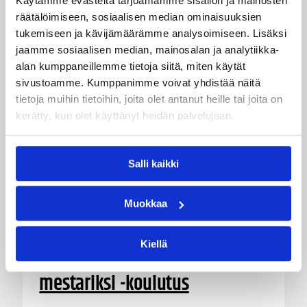
Käytämme evästeitä tarjoamamme sisällön ja mainosten
innostaa mukaan uusia pelaajia ja syventää
räätälöimiseen, sosiaalisen median ominaisuuksien
yhteistyötä koulujen kanssa.
tukemiseen ja kävijämäärämme analysoimiseen. Lisäksi
jaamme sosiaalisen median, mainosalan ja analytiikka-
alan kumppaneillemme tietoja siitä, miten käytät
sivustoamme. Kumppanimme voivat yhdistää näitä
tietoja muihin tietoihin, joita olet antanut heille tai joita on
kerätty, kun olet käyttänyt heidän palvelujaan.
Salli kaikki
Muokkaa
03.08.2026 15:25
Koripalloliitto
Kiellä
Game On – Markkinoinnin
mestariksi -koulutus