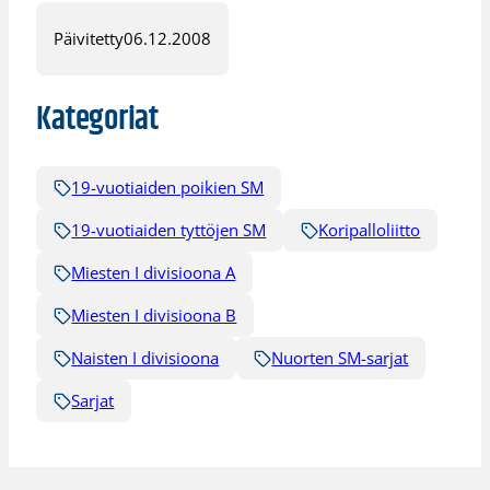
Päivitetty
06.12.2008
Kategoriat
19-vuotiaiden poikien SM
19-vuotiaiden tyttöjen SM
Koripalloliitto
Miesten I divisioona A
Miesten I divisioona B
Naisten I divisioona
Nuorten SM-sarjat
Sarjat