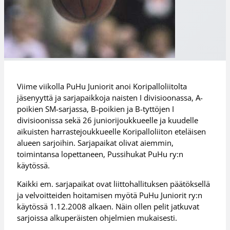
Viime viikolla PuHu Juniorit anoi Koripalloliitolta
jäsenyyttä ja sarjapaikkoja naisten I divisioonassa, A-
poikien SM-sarjassa, B-poikien ja B-tyttöjen I
divisioonissa sekä 26 juniorijoukkueelle ja kuudelle
aikuisten harrastejoukkueelle Koripalloliiton eteläisen
alueen sarjoihin. Sarjapaikat olivat aiemmin,
toimintansa lopettaneen, Pussihukat PuHu ry:n
käytössä.
Kaikki em. sarjapaikat ovat liittohallituksen päätöksellä
ja velvoitteiden hoitamisen myötä PuHu Juniorit ry:n
käytössä 1.12.2008 alkaen. Näin ollen pelit jatkuvat
sarjoissa alkuperäisten ohjelmien mukaisesti.