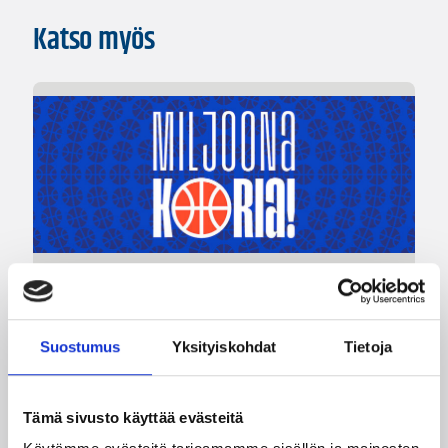
Katso myös
04.08.2026 12:00
Koripalloliitto
Miljoona koria! -haaste alkaa
Suostumus
Yksityiskohdat
Tietoja
17.8.
Tämä sivusto käyttää evästeitä
Haaste tarjoaa seuroille valmiin konseptin