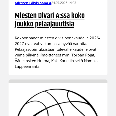
24.07.2026 14:03
Miesten I divisioona A
Miesten Divari A:ssa koko
joukko pelaajauutisia
Kokoonpanot miesten divisioonakaudelle 2026-
2027 ovat vahvistumassa hyvää vauhtia.
Pelaajasopimuksistaan tulevalle kaudelle ovat
viime päivinä ilmoittaneet mm. Torpan Pojat,
Äänekosken Huima, KaU Karkkila sekä Namika
Lappeenranta.