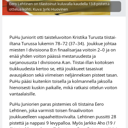
Eero Lehtinen on tilastoinut kuluvalla kaudella 13.8 pistettä
ottelua kohti. Kuva: Jyrki Huovinen
PuHu Juniorit otti taisteluvoiton Kristika Turusta tiistai-
iltana Turussa lukemin 78–72 (37–34). Joukkue johtaa
miesten I divisioona B:n finaalisarjaa voitoin 2–0 ja on
enää yhden voiton päässä mestaruudesta ja
sarjanoususta I divisioona A:an. Tiistai-illan koitoksen
tiukkuudesta kertoo se, että joukkueet tasasivat
avausjakson sekä viimeisen neljänneksen pisteet tasan.
PuHu pääsi kuitenkin toisella ja kolmannella jaksolla
hienoisesti kuskin paikalle, mikä ratkaisi ottelun voiton
vantaalaisille.
PuHu Juniorien paras pistemies oli tiistaina Eero
Lehtinen, joka varmisti toisen finaalivoiton
joukkueelleen vapaaheittoviivalta. Lehtinen pussitti 28
pistettä ja nappasi 9 levypalloa. Myös Jarkko Aho (19 /