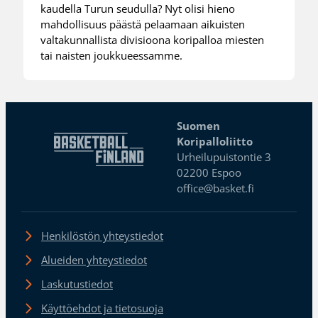
kaudella Turun seudulla? Nyt olisi hieno
mahdollisuus päästä pelaamaan aikuisten
valtakunnallista divisioona koripalloa miesten
tai naisten joukkueessamme.
Suomen
Koripalloliitto
Urheilupuistontie 3
02200 Espoo
office@basket.fi
Henkilöstön yhteystiedot
Alueiden yhteystiedot
Laskutustiedot
Käyttöehdot ja tietosuoja