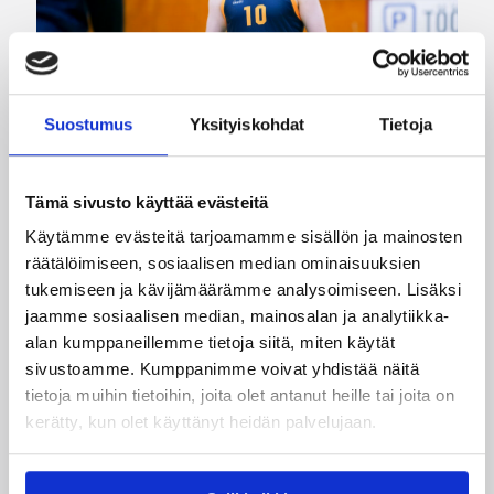
Suostumus
Yksityiskohdat
Tietoja
Tämä sivusto käyttää evästeitä
24.07.2026 14:03
Miesten I divisioona A
Käytämme evästeitä tarjoamamme sisällön ja mainosten
Miesten Divari A:ssa koko
räätälöimiseen, sosiaalisen median ominaisuuksien
joukko pelaajauutisia
tukemiseen ja kävijämäärämme analysoimiseen. Lisäksi
jaamme sosiaalisen median, mainosalan ja analytiikka-
alan kumppaneillemme tietoja siitä, miten käytät
Kokoonpanot miesten divisioonakaudelle 2026-
sivustoamme. Kumppanimme voivat yhdistää näitä
2027 ovat vahvistumassa hyvää vauhtia.
tietoja muihin tietoihin, joita olet antanut heille tai joita on
Pelaajasopimuksistaan tulevalle kaudelle ovat
kerätty, kun olet käyttänyt heidän palvelujaan.
viime päivinä ilmoittaneet mm. Torpan Pojat,
Äänekosken Huima, KaU Karkkila sekä Namika
Lappeenranta.