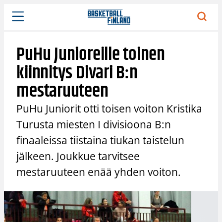
Siirry
sisältöön
PuHu Junioreille toinen
kiinnitys Divari B:n
mestaruuteen
PuHu Juniorit otti toisen voiton Kristika
Turusta miesten I divisioona B:n
finaaleissa tiistaina tiukan taistelun
jälkeen. Joukkue tarvitsee
mestaruuteen enää yhden voiton.