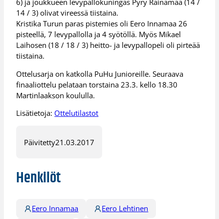
6) ja joukkueen levypallokuningas Pyry Rainamaa (14 /
14 / 3) olivat vireessä tiistaina.
Kristika Turun paras pistemies oli Eero Innamaa 26
pisteellä, 7 levypallolla ja 4 syötöllä. Myös Mikael
Laihosen (18 / 18 / 3) heitto- ja levypallopeli oli pirteää
tiistaina.
Ottelusarja on katkolla PuHu Junioreille. Seuraava
finaaliottelu pelataan torstaina 23.3. kello 18.30
Martinlaakson koululla.
Lisätietoja:
Ottelutilastot
Päivitetty
21.03.2017
Henkilöt
Eero Innamaa
Eero Lehtinen