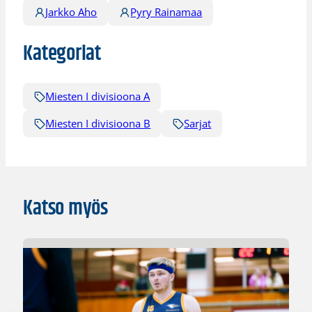
Jarkko Aho
Pyry Rainamaa
Kategoriat
Miesten I divisioona A
Miesten I divisioona B
Sarjat
Katso myös