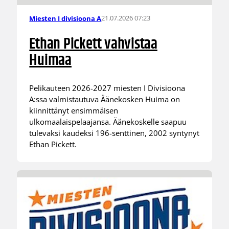
21.07.2026 07:23
Miesten I divisioona A
Ethan Pickett vahvistaa
Huimaa
Pelikauteen 2026-2027 miesten I Divisioona
A:ssa valmistautuva Äänekosken Huima on
kiinnittänyt ensimmäisen
ulkomaalaispelaajansa. Äänekoskelle saapuu
tulevaksi kaudeksi 196-senttinen, 2002 syntynyt
Ethan Pickett.