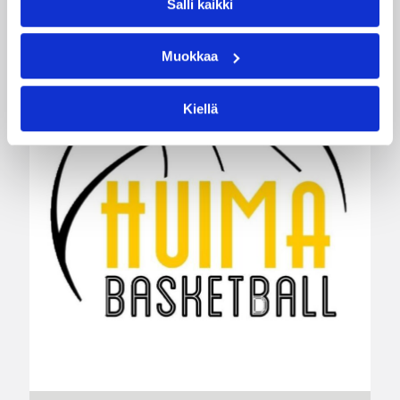
Salli kaikki
Muokkaa
Kiellä