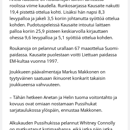
roolissa viime kaudella. Runkosarjassa Kausaite nakutti
19,4 pistettä ottelua kohti. Lisäksi hän napsi 8,3
levypalloa ja jakeli 3,5 koriin johtanutta syöttöä ottelua
kohden. Pudotuspeleissä Kausaite intoutui laittaen
palloa koriin 25,9 pisteen keskiarvolla kirjauttaen
ohessa 9,6 levypalloa ja 5,1 syöttöä ottelua kohden.
Roukanoja on pelannut urallaan 67 maaottelua Suomi-
paidassa. Kausaite puolestaan voitti Liettuan paidassa
EM-kultaa vuonna 1997.
Joukkueen päävalmentaja Markus Makkonen on
tyytyväinen saatuaan ikinuoret konkarit takaisin
joukkueensa vahvuuteen.
– Tähän hetkeen Anetan ja Helin tuoma voitontahto ja
kovuus ovat omiaan nostamaan Pussihukat
sarjataulukossa ylöspäin, ennustaa Makkonen.
Alkukauden Pussihukissa pelannut Whitney Connolly
on matkustanut kotimaahansa, eikä jatka näin jatka