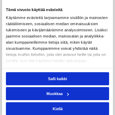
Kategoriat
Tämä sivusto käyttää evästeitä
Käytämme evästeitä tarjoamamme sisällön ja mainosten
Naisten Korisliiga
Pääjuttu
Sarjat
räätälöimiseen, sosiaalisen median ominaisuuksien
tukemiseen ja kävijämäärämme analysoimiseen. Lisäksi
jaamme sosiaalisen median, mainosalan ja analytiikka-
alan kumppaneillemme tietoja siitä, miten käytät
Katso myös
sivustoamme. Kumppanimme voivat yhdistää näitä
tietoja muihin tietoihin, joita olet antanut heille tai joita on
kerätty, kun olet käyttänyt heidän palvelujaan.
Salli kaikki
Muokkaa
Kiellä