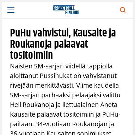
Siirry
sisältöön
PuHu vahvistui, Kausaite ja
Roukanoja palaavat
tositoimiin
Naisten SM-sarjan viidellä tappiolla
aloittanut Pussihukat on vahvistanut
rivejään merkittävästi. Viime kaudella
SM-sarjan parhaaksi pelaajaksi valittu
Heli Roukanoja ja liettualainen Aneta
Kausaite palaavat tositoimiin ja PuHu-
paitaan. 34-vuotiaan Roukanojan ja
36-vuotiaan Kausaiten sopimukset