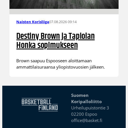
07.08.2026 09:14
Naisten Korisliiga
Destiny Brown ja Tapiolan
Honka sopimukseen
Brown saapuu Espooseen aloittamaan
ammattilaisuraansa yliopistovuosien jälkeen.
Suomen
Koripalloliitto
Urheilupuistontie 3
02200 Espoo
office@basket.fi