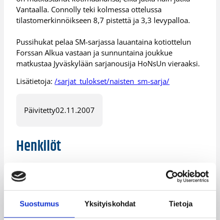
Vantaalla. Connolly teki kolmessa ottelussa
tilastomerkinnöikseen 8,7 pistettä ja 3,3 levypalloa.
Pussihukat pelaa SM-sarjassa lauantaina kotiottelun
Forssan Alkua vastaan ja sunnuntaina joukkue
matkustaa Jyväskylään sarjanousija HoNsUn vieraaksi.
Lisätietoja:
/sarjat_tulokset/naisten_sm-sarja/
Päivitetty
02.11.2007
Henkilöt
Aneta Kausaite
Heli Roukanoja
Markus Makkonen
Whitney Connolly
Suostumus
Yksityiskohdat
Tietoja