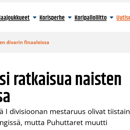
aajoukkueet
Korisperhe
Koripalloliitto
Uutis
en divarin finaaleissa
si ratkaisua naisten
sa
 I divisioonan mestaruus olivat tiistai
singissä, mutta Puhuttaret muutti