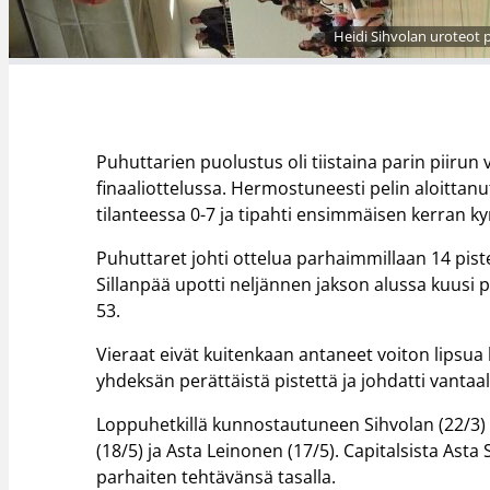
Heidi Sihvolan uroteot p
Puhuttarien puolustus oli tiistaina parin piir
finaaliottelussa. Hermostuneesti pelin aloittanut
tilanteessa 0-7 ja tipahti ensimmäisen kerran k
Puhuttaret johti ottelua parhaimmillaan 14 piste
Sillanpää upotti neljännen jakson alussa kuusi p
53.
Vieraat eivät kuitenkaan antaneet voiton lipsua k
yhdeksän perättäistä pistettä ja johdatti vantaal
Loppuhetkillä kunnostautuneen Sihvolan (22/3) 
(18/5) ja Asta Leinonen (17/5). Capitalsista Asta
parhaiten tehtävänsä tasalla.