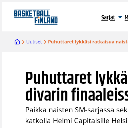
Siirry
sisältöön
Sarjat
M
Uutiset
Puhuttaret lykkäsi ratkaisua naist
Puhuttaret lykkä
divarin finaaleis
Paikka naisten SM-sarjassa sekä
katkolla Helmi Capitalsille Hel