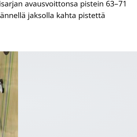
lisarjan avausvoittonsa pistein 63–71
jännellä jaksolla kahta pistettä