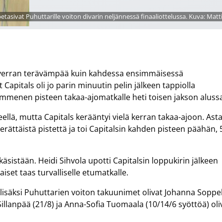
etasivat Puhuttarille voiton divarin neljännessä finaaliottelussa. Kuva: Matt
un verran terävämpää kuin kahdessa ensimmäisessä
 Capitals oli jo parin minuutin pelin jälkeen tappiolla
ymmenen pisteen takaa-ajomatkalle heti toisen jakson aluss
ellä, mutta Capitals kerääntyi vielä kerran takaa-ajoon. Ast
erättäistä pistettä ja toi Capitalsin kahden pisteen päähän, 
äsistään. Heidi Sihvola upotti Capitalsin loppukirin jälkeen
aiset taas turvalliselle etumatkalle.
lisäksi Puhuttarien voiton takuunimet olivat Johanna Soppe
 Sillanpää (21/8) ja Anna-Sofia Tuomaala (10/14/6 syöttöä) oli