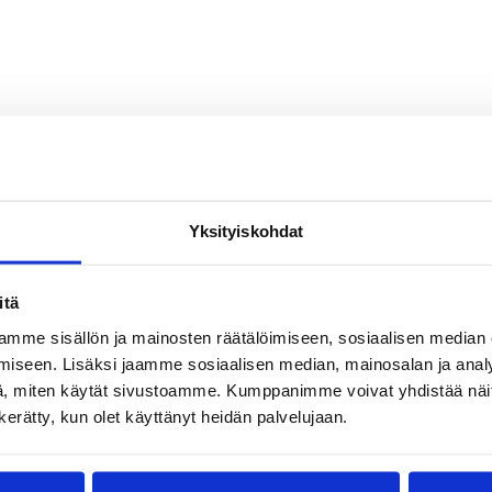
Yksityiskohdat
itä
mme sisällön ja mainosten räätälöimiseen, sosiaalisen median
iseen. Lisäksi jaamme sosiaalisen median, mainosalan ja analy
, miten käytät sivustoamme. Kumppanimme voivat yhdistää näitä t
n kerätty, kun olet käyttänyt heidän palvelujaan.