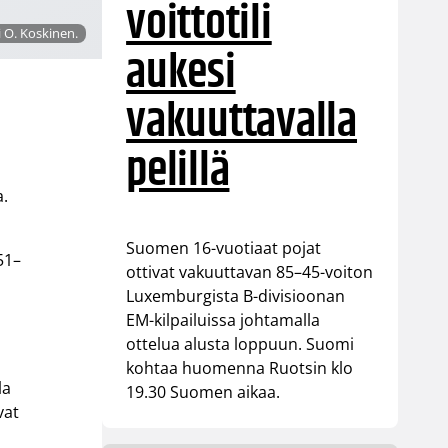
voittotili
i O. Koskinen.
aukesi
vakuuttavalla
pelillä
a.
a
Suomen 16-vuotiaat pojat
51–
ottivat vakuuttavan 85–45-voiton
Luxemburgista B-divisioonan
EM-kilpailuissa johtamalla
ottelua alusta loppuun. Suomi
kohtaa huomenna Ruotsin klo
la
19.30 Suomen aikaa.
vat