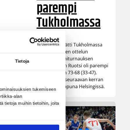
parempi
Tukholmassa
Susiladies päätti Tukholmassa
pelatun kahden ottelun
mittaisen miniturnauksen
Tietoja
tappioon, kun Ruotsi oli parempi
loppulukemin 73-68 (33-47).
Suomi pelaa seuraavan kerran
ensi viikonloppuna Helsingissä.
 ominaisuuksien tukemiseen
tiikka-alan
ietoja muihin tietoihin, joita