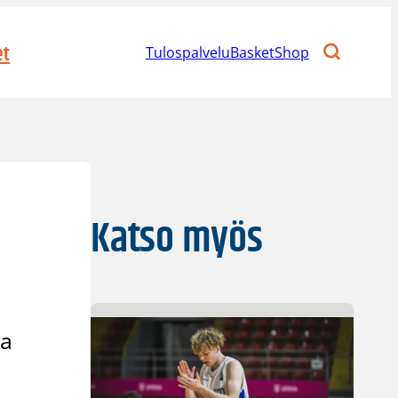
et
Tulospalvelu
BasketShop
Katso myös
na