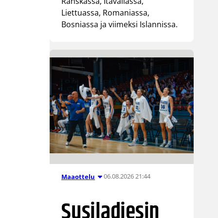
Ranskassa, Itävallassa,
Liettuassa, Romaniassa,
Bosniassa ja viimeksi Islannissa.
06.08.2026 21:44
Maaottelu
Susiladiesin