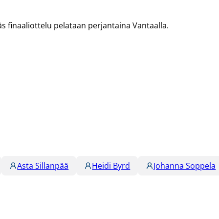
jäs finaaliottelu pelataan perjantaina Vantaalla.
Asta Sillanpää
Heidi Byrd
Johanna Soppela