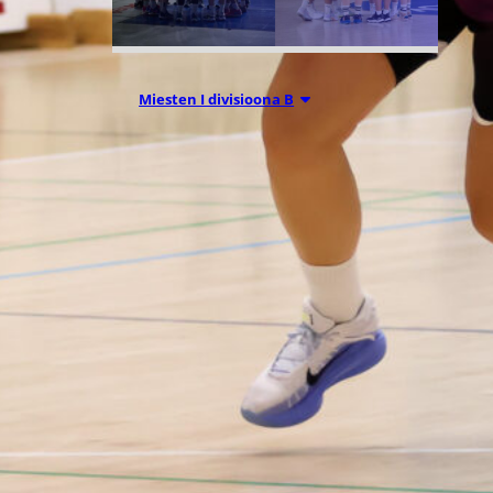
Miesten I divisioona B
09.07.2026 14:46
KBA etsii
pelaajia sekä
miesten että
naisten
joukkueisiinsa