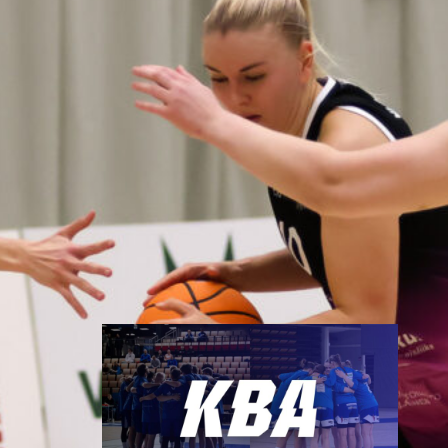
joukkueisiinsa
Saitko opiskelupaikan Turusta
tai asut tulevalla kaudella Turun
seudulla? Nyt olisi hieno
mahdollisuus päästä pelaamaan
aikuisten valtakunnallista
divisioona koripalloa miesten tai
naisten joukkueessamme.