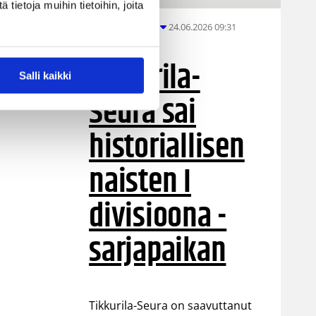
ietoja muihin tietoihin, joita
24.06.2026 09:31
Eteläinen alue
Tikkurila-
Salli kaikki
Seura sai
historiallisen
naisten I
divisioona -
sarjapaikan
Tikkurila-Seura on saavuttanut