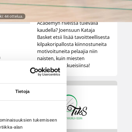
Tärppäsikö koulupaikka
Joensuusta? Haluaisitko päästä
pelaamaan Kataja Basket
i: 44 ottelua.
Academyn riveissä tulevalla
kaudella? Joensuun Kataja
Basket etsii lisää tavoitteellisesta
kilpakoripallosta kiinnostuneita
motivoituneita pelaajia niin
n
naisten, kuin miesten
akatemiajoukkueisiinsa!
Tietoja
 ominaisuuksien tukemiseen
tiikka-alan