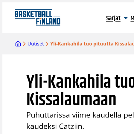
Siirry
sisältöön
Sarjat
M
Uutiset
Yli-Kankahila tuo pituutta Kissa
Yli-Kankahila tu
Kissalaumaan
Puhuttarissa viime kaudella pel
kaudeksi Catziin.