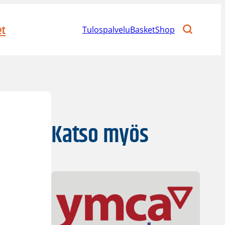
et
Tulospalvelu
BasketShop
Katso myös