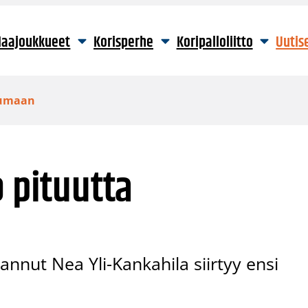
aajoukkueet
Korisperhe
Koripalloliitto
Uutis
laumaan
o pituutta
annut Nea Yli-Kankahila siirtyy ensi