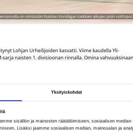
nrannalla on nimissään Naisten Korisliigan kaikkien aikojen pisin voittoputk
ynyt Lohjan Urheilijoiden kasvatti. Viime kaudella Yli-
sarja naisten 1. divisioonan rinnalla. Omina vahvuuksinaa
n haluaisi parantaa etenkin omaa korintekotaitoaan ja sitä,
kava tradenomian opiskelu toi luontevan tilaisuuden
Yksityiskohdat
odotan innolla, mitä tuleva kausi tuo tullessaan. Luotan
 paikka kehittyä omalla urheilijaurallani, Yli-Kankahila
itä
mme sisällön ja mainosten räätälöimiseen, sosiaalisen median
iseen. Lisäksi jaamme sosiaalisen median, mainosalan ja analy
Jokisen, Tuulia Marttisen, Pinja Kepon, Iiris Muhosen ja