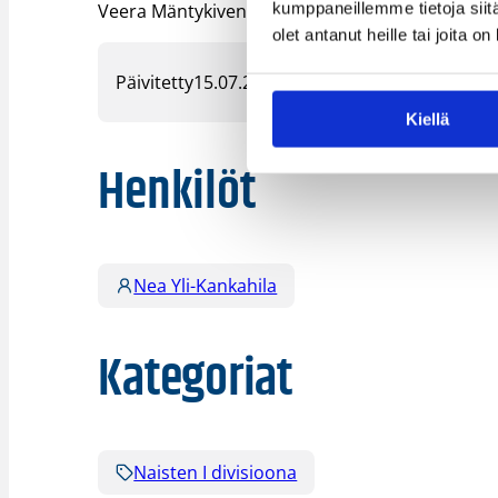
kumppaneillemme tietoja siitä
Veera Mäntykiven kanssa.
olet antanut heille tai joita o
Päivitetty
15.07.2024
Kiellä
Henkilöt
Nea Yli-Kankahila
Kategoriat
Naisten I divisioona