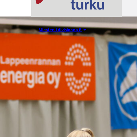
Miesten I divisioona B
20.07.2026 09:47
Turun NMKY
etsii pelaajia
tulevalle
kaudella 2026-
2027 miesten
ja naisten