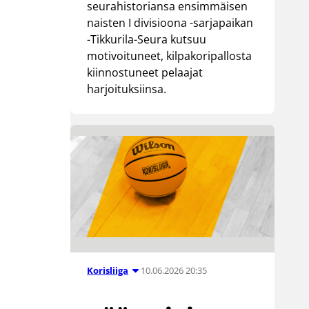
seurahistoriansa ensimmäisen
naisten I divisioona -sarjapaikan
-Tikkurila-Seura kutsuu
motivoituneet, kilpakoripallosta
kiinnostuneet pelaajat
harjoituksiinsa.
10.06.2026 20:35
Korisliiga