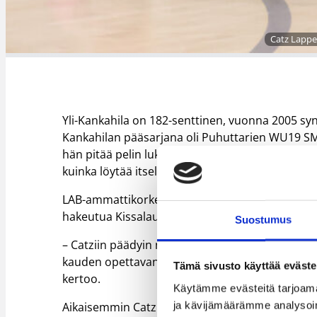
Catz Lappee
Yli-Kankahila on 182-senttinen, vuonna 2005 synt
Kankahilan pääsarjana oli Puhuttarien WU19 SM-
hän pitää pelin lukua ja ohjaamista kentällä. Hä
kuinka löytää itselleen korintekopaikka.
LAB-ammattikorkeakoulussa tulevana syksynä al
hakeutua Kissalaumaan.
Suostumus
– Catziin päädyin nyt opiskelupaikan perässä ja 
kauden opettavan paljon ja Catzin olevan mahtava
Tämä sivusto käyttää eväste
kertoo.
Käytämme evästeitä tarjoama
ja kävijämäärämme analysoim
Aikaisemmin Catz on solminut sopimuksen Maria 