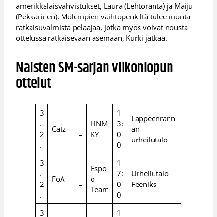
amerikkalaisvahvistukset, Laura (Lehtoranta) ja Maiju
(Pekkarinen). Molempien vaihtopenkiltä tulee monta
ratkaisuvalmista pelaajaa, jotka myös voivat nousta
ottelussa ratkaisevaan asemaan, Kurki jatkaa.
Naisten SM-sarjan viikonlopun
ottelut
3
1
Lappeenrann
.
HNM
3:
Catz
an
2
–
KY
0
urheilutalo
.
0
3
1
Espo
.
7:
Urheilutalo
FoA
o
2
–
0
Feeniks
Team
.
0
3
1