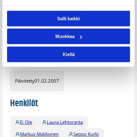
PeKa
2
–
a
0
liikuntahalli
.
0
Salli kaikki
4
1
Malmin
.
HNM
6:
PuHu
liiketalousopi
2
KY
–
0
Muokkaa
sto
.
0
Kiellä
Lisätietoja:
/sarjat_tulokset/naisten_sm-sarja/
Päivitetty
01.02.2007
Henkilöt
Ei Ole
Laura Lehtoranta
Markus Makkonen
Seppo Kurki