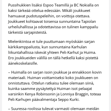
Pussihukkien lisäksi Espoo Teamillä ja BC Nokialla on
kaksi tärkeää ottelua edessään. Mikäli joukkueet
hamuavat pudotuspeleihin, on voittoja otettava.
Joukkueet kohtaavat toisensa sunnuntaina Tapiolan
urheiluhallissa ja odotettavissa on tulinen kamppailu
tärkeistä sarjapisteistä.
Mielenkiintoa ei tule puuttumaan myöskään sarjan
kärkikamppailusta, kun sunnuntaina Karhulan
liikuntahallissa iskevät yhteen Peli-Karhut ja Huima.
Ero joukkueiden välillä on tällä hetkellä kaksi pistettä
äänekoskelaisille.
– Huimalla on sarjan isoin joukkue ja ennakkoon kovin
materiaali. Huiman voittamiseksi koko joukkueen on
onnistuttava. Ottelun ratkaisu tulee olemaan siinä,
kuinka saamme pysäytettyä Huiman isot pelaajat
varsinkin Kenya Robinsonin ja Lonniya Braggin, toteaa
Peli-Karhujen päävalmentaja Seppo Kurki.
– Suuressa roolissa tulevat varmasti olemaan meidän