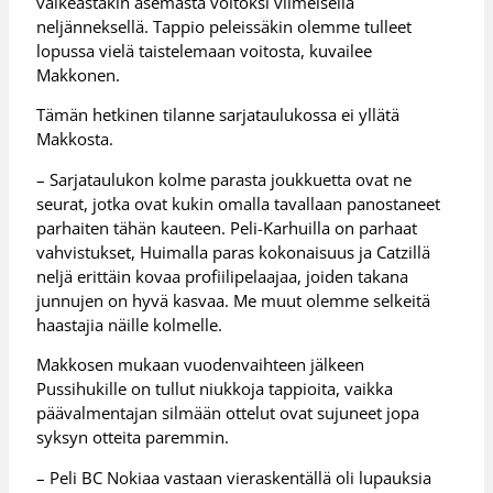
vaikeastakin asemasta voitoksi viimeisellä
neljänneksellä. Tappio peleissäkin olemme tulleet
lopussa vielä taistelemaan voitosta, kuvailee
Makkonen.
Tämän hetkinen tilanne sarjataulukossa ei yllätä
Makkosta.
– Sarjataulukon kolme parasta joukkuetta ovat ne
seurat, jotka ovat kukin omalla tavallaan panostaneet
parhaiten tähän kauteen. Peli-Karhuilla on parhaat
vahvistukset, Huimalla paras kokonaisuus ja Catzillä
neljä erittäin kovaa profiilipelaajaa, joiden takana
junnujen on hyvä kasvaa. Me muut olemme selkeitä
haastajia näille kolmelle.
Makkosen mukaan vuodenvaihteen jälkeen
Pussihukille on tullut niukkoja tappioita, vaikka
päävalmentajan silmään ottelut ovat sujuneet jopa
syksyn otteita paremmin.
– Peli BC Nokiaa vastaan vieraskentällä oli lupauksia