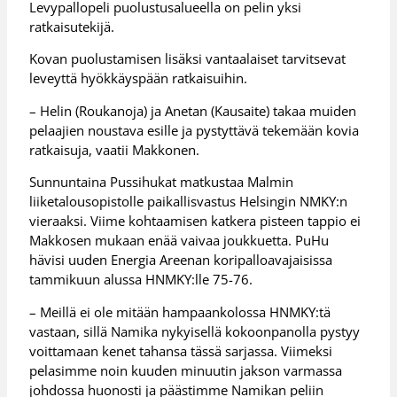
Levypallopeli puolustusalueella on pelin yksi
ratkaisutekijä.
Kovan puolustamisen lisäksi vantaalaiset tarvitsevat
leveyttä hyökkäyspään ratkaisuihin.
– Helin (Roukanoja) ja Anetan (Kausaite) takaa muiden
pelaajien noustava esille ja pystyttävä tekemään kovia
ratkaisuja, vaatii Makkonen.
Sunnuntaina Pussihukat matkustaa Malmin
liiketalousopistolle paikallisvastus Helsingin NMKY:n
vieraaksi. Viime kohtaamisen katkera pisteen tappio ei
Makkosen mukaan enää vaivaa joukkuetta. PuHu
hävisi uuden Energia Areenan koripalloavajaisissa
tammikuun alussa HNMKY:lle 75-76.
– Meillä ei ole mitään hampaankolossa HNMKY:tä
vastaan, sillä Namika nykyisellä kokoonpanolla pystyy
voittamaan kenet tahansa tässä sarjassa. Viimeksi
pelasimme noin kuuden minuutin jakson varmassa
johdossa huonosti ja päästimme Namikan peliin