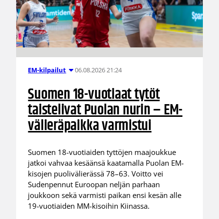
06.08.2026 21:24
EM-kilpailut
Suomen 18-vuotiaat tytöt
taistelivat Puolan nurin – EM-
välieräpaikka varmistui
Suomen 18-vuotiaiden tyttöjen maajoukkue
jatkoi vahvaa kesäänsä kaatamalla Puolan EM-
kisojen puolivälierässä 78–63. Voitto vei
Sudenpennut Euroopan neljän parhaan
joukkoon sekä varmisti paikan ensi kesän alle
19-vuotiaiden MM-kisoihin Kiinassa.