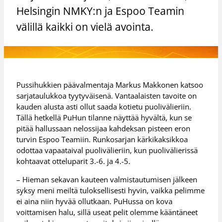
Helsingin NMKY:n ja Espoo Teamin
välillä kaikki on vielä avointa.
Pussihukkien päävalmentaja Markus Makkonen katsoo
sarjataulukkoa tyytyväisenä. Vantaalaisten tavoite on
kauden alusta asti ollut saada kotietu puolivälieriin.
Tällä hetkellä PuHun tilanne näyttää hyvältä, kun se
pitää hallussaan nelossijaa kahdeksan pisteen eron
turvin Espoo Teamiin. Runkosarjan kärkikaksikkoa
odottaa vapaataival puolivälieriin, kun puolivälierissä
kohtaavat otteluparit 3.-6. ja 4.-5.
– Hieman sekavan kauteen valmistautumisen jälkeen
syksy meni meiltä tuloksellisesti hyvin, vaikka pelimme
ei aina niin hyvää ollutkaan. PuHussa on kova
voittamisen halu, sillä useat pelit olemme kääntäneet