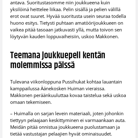
antava. Suoritustasomme niin joukkueena kuin
yksilöinä heittelee liikaa. Pelin sisällä ja pelien välillä
erot ovat suuret. Hyvää suoritusta usein seuraa todella
huono esitys. Tietysti puhtaan amatöörijoukkueen on
vaikea pitää tasoaan jatkuvasti yllä, mutta toivon sen
löytyvän kauden loppuvaiheisiin, uskoo Makkonen.
Teemana joukkuepeli kentän
molemmissa päissä
Tulevana viikonloppuna Pussihukat kohtaa lauantain
kamppailussa Äänekosken Huiman vieraissa.
Makkonen peräänkuuluttaa kovaa taistelua sekä uskoa
omaan tekemiseen.
– Huimalla on sarjan levein materiaali, joten johonkin
tiettyyn pelaajaan keskittyminen ei varmaankaan auta.
Meidän pitää onnistua joukkueena puolustamaan ja
tietää vastustajan pelaajien hyvät ominaisuudet.