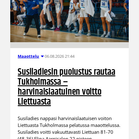
06.08.2026 21:44
Maaottelu
Susiladiesin puolustus rautaa
Tukholmassa –
harvinaislaatuinen voitto
Liettuasta
Susiladies nappasi harvinaislaatuisen voiton
Liettuasta Tukholmassa pelatussa maaottelussa.
Susiladies voitti vakuuttavasti Liettuan 81-70
(48-36) Elina Aarnisalon 22 pisteen