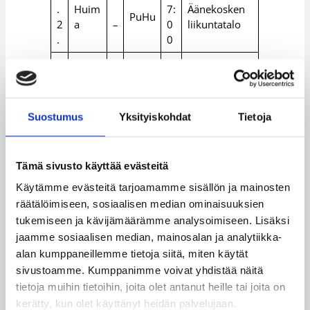
.
Huim
7:
Äänekosken
PuHu
2
a
–
0
liikuntatalo
.
0
3
1
BC
.
9:
Karhulan
PeKa
Noki
2
–
0
liikuntahalli
a
.
0
Suostumus
Yksityiskohdat
Tietoja
4
1
Espo
BC
.
1:
Tapiolan
Tämä sivusto käyttää evästeitä
o
Noki
2
–
0
urheiluhalli
Team
a
Käytämme evästeitä tarjoamamme sisällön ja mainosten
.
0
räätälöimiseen, sosiaalisen median ominaisuuksien
4
1
tukemiseen ja kävijämäärämme analysoimiseen. Lisäksi
Lappeenrann
.
4:
jaamme sosiaalisen median, mainosalan ja analytiikka-
Catz
FoA
an
2
–
0
alan kumppaneillemme tietoja siitä, miten käytät
urheilutalo
.
0
sivustoamme. Kumppanimme voivat yhdistää näitä
tietoja muihin tietoihin, joita olet antanut heille tai joita on
4
1
.
Huim
5:
Karhulan
kerätty, kun olet käyttänyt heidän palvelujaan.