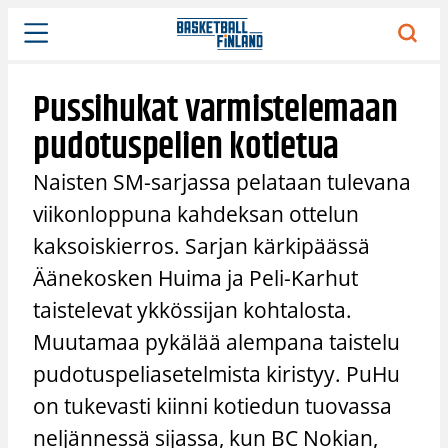
Siirry
sisältöön
Pussihukat varmistelemaan
pudotuspelien kotietua
Naisten SM-sarjassa pelataan tulevana
viikonloppuna kahdeksan ottelun
kaksoiskierros. Sarjan kärkipäässä
Äänekosken Huima ja Peli-Karhut
taistelevat ykkössijan kohtalosta.
Muutamaa pykälää alempana taistelu
pudotuspeliasetelmista kiristyy. PuHu
on tukevasti kiinni kotiedun tuovassa
neljännessä sijassa, kun BC Nokian,