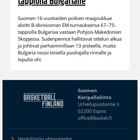
tappiolla Bulgarialle
Suomen 16-vuotiaiden poikien maajoukkue
aloitti B-divisioonan EM-turnauksensa 67–75-
tappiolla Bulgariaa vastaan Pohjois-Makedonian
Skopjessa. Sudenpennut hallitsivat ottelun alkua
ja johtivat parhaimmillaan 13 pisteellä, mutta
Bulgaria nousi toisella puoliajalla rinnalle ja
lopulta ohi.
Suomen
Koripalloliitto
Urheilupuistontie 3
02200 Espoo
office@basket.fi
Henkilöstön yhteystiedot